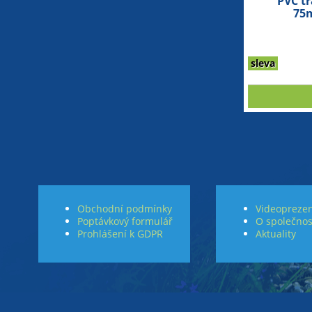
PVC t
75
sleva
Obchodní podmínky
Videoprezen
Poptávkový formulář
O společnos
Prohlášení k GDPR
Aktuality