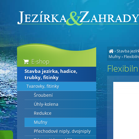
›
Stavba jezírk
Mufny
›
Flexibi
E-shop
Flexibi
Stavba jezírka, hadice,
trubky, fitinky
Tvarovky, fitinky
Šroubení
Úhly-kolena
Redukce
Mufny
Přechodové niply, dvojniply