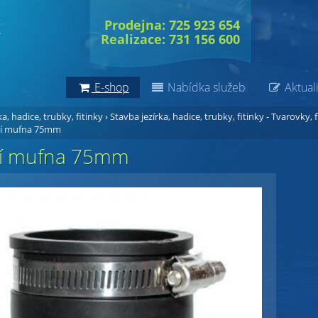
Prodejna: 725 923 654
Realizace: 731 156 600
E-shop
Nabídka služeb
Aktuali
a, hadice, trubky, fitinky
›
Stavba jezírka, hadice, trubky, fitinky - Tvarovky, f
lní mufna 75mm
lní mufna 75mm