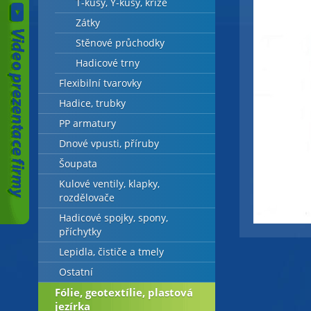
T-kusy, Y-kusy, kříže
Zátky
Stěnové průchodky
Hadicové trny
Flexibilní tvarovky
Hadice, trubky
PP armatury
Dnové vpusti, příruby
Šoupata
Kulové ventily, klapky,
rozdělovače
Hadicové spojky, spony,
příchytky
Lepidla, čističe a tmely
Ostatní
Fólie, geotextílie, plastová
jezírka