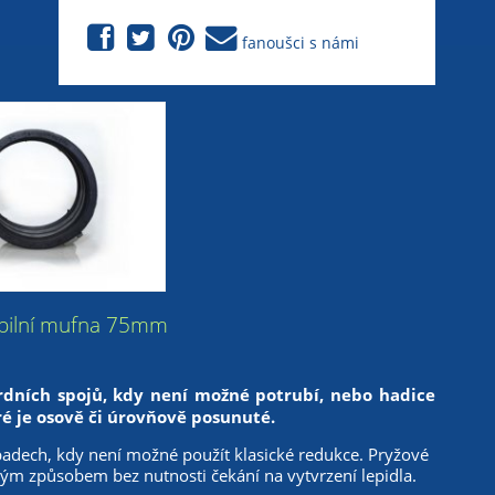
fanoušci s námi
exibilní mufna 75mm
ardních spojů, kdy není možné potrubí, nebo hadice
é je osově či úrovňově posunuté.
padech, kdy není možné použít klasické redukce. Pryžové
lým způsobem bez nutnosti čekání na vytvrzení lepidla.