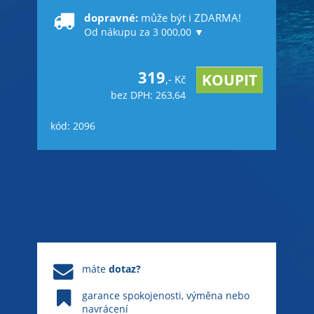
dopravné:
může být i ZDARMA!
Od nákupu za 3 000,00 ▼
319
,- Kč
bez DPH: 263,64
kód: 2096
máte
dotaz?
garance spokojenosti, výměna nebo
navrácení