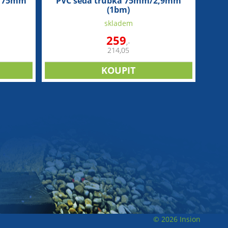
ce 75mm
PVC šedá trubka 75mm/2,9mm
(1bm)
skladem
259
,-
214,05
© 2026 Insion