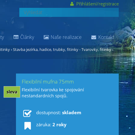
Přihlášení/registrace
ty
Články
Naše realizace
Kontakt
itinky
›
Stavba jezírka, hadice, trubky, fitinky - Tvarovky, fitinky -
Flexibilní mufna 75mm
Flexibilní tvarovka ke spojování
sleva
nestandardních spojů.
dostupnost:
skladem
záruka:
2 roky