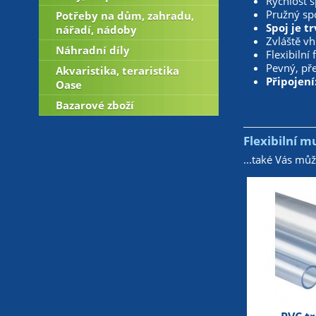
Rychlost s
Pružný sp
Potřeby na dům, zahradu,
Spoj je t
nářadí, nádoby
Zvláště vh
Náhradní díly
Flexibilní
Pevný, pře
Akvaristika, teraristika
Připojen
Oase
Bazarové zboží
Flexibilní 
...také Vás mů