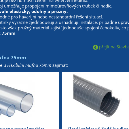
poje bez nutnosti čekání na vytvrzení lepidla.
oj umožňuje propojení mimoúrovňových trubek či hadic.
rvale elastický, odolný a pružný.
odné pro havarijní nebo nestandardní řešení situací.
 fitinky výrazně zjednodušují a usnadňují instalace, případné úpr
sto však pružný materiál zajistí jednoduše spojení čehokoliv, co 
í: 75mm
přejít na Stavba
mufna 75mm
že u
Flexibilní mufna 75mm
zajímat: