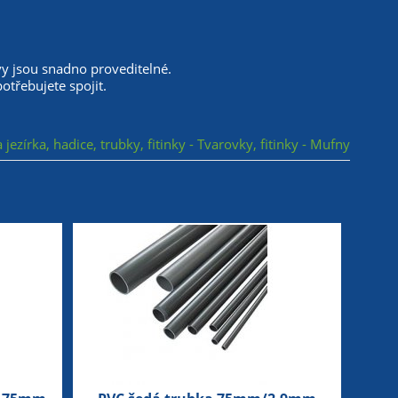
avy jsou snadno proveditelné.
potřebujete spojit.
 jezírka, hadice, trubky, fitinky - Tvarovky, fitinky - Mufny