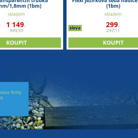
ransparentní trubka
Flexi jezírková šedá hadi
mm/1,8mm (1bm)
(1bm)
skladem
skladem
1 149
299
,-
,-
sleva
949,59
247,11
tace firmy
ti