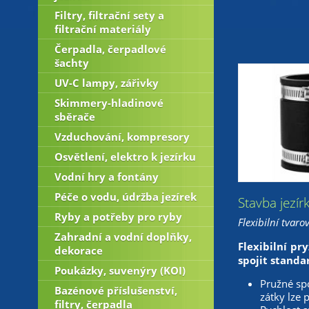
Filtry, filtrační sety a
filtrační materiály
Čerpadla, čerpadlové
šachty
UV-C lampy, zářivky
Skimmery-hladinové
sběrače
Vzduchování, kompresory
Osvětlení, elektro k jezírku
Vodní hry a fontány
Péče o vodu, údržba jezírek
Stavba jezír
Ryby a potřeby pro ryby
Flexibilní tvar
Zahradní a vodní doplňky,
Flexibilní p
dekorace
spojit standa
Poukázky, suvenýry (KOI)
Pružné spo
Bazénové příslušenství,
zátky lze 
filtry, čerpadla