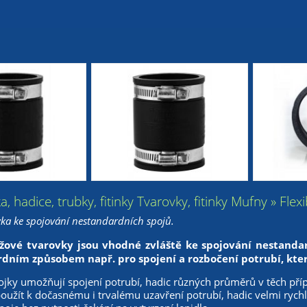
ka, hadice, trubky, fitinky Tvarovky, fitinky Mufny » Fl
ovka ke spojování nestandardních spojů.
ryžové tvarovky jsou vhodné zvláště ke spojování nestand
rdním způsobem např. pro spojení a rozbočení potrubí, kter
jky umožňují spojení potrubí, hadic různých průměrů v těch pří
použít k dočasnému i trvalému uzavření potrubí, hadic velmi rych