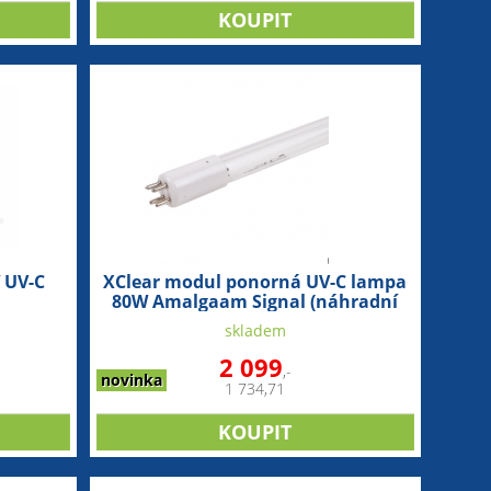
 UV-C
XClear modul ponorná UV-C lampa
80W Amalgaam Signal (náhradní
zářivka)
skladem
2 099
,-
novinka
1 734,71