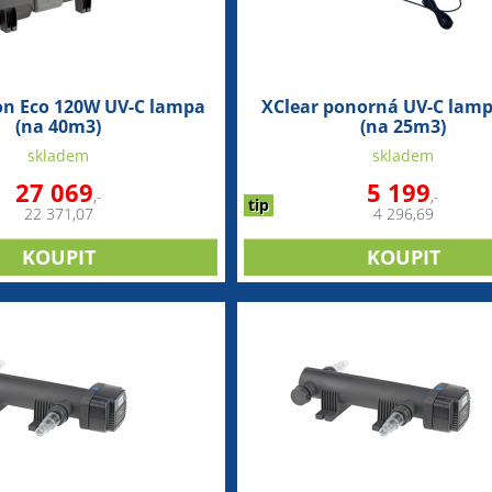
on Eco 120W UV-C lampa
XClear ponorná UV-C lam
(na 40m3)
(na 25m3)
skladem
skladem
27 069
5 199
,-
,-
tip
22 371,07
4 296,69