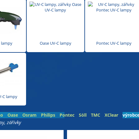
 lampy
Oase UV-C lampy
Pontec UV-C lampy
V-C lampy
ao
Oase
Osram
Philips
Pontec
Söll
TMC
XClear
výrobce
y, zářivky