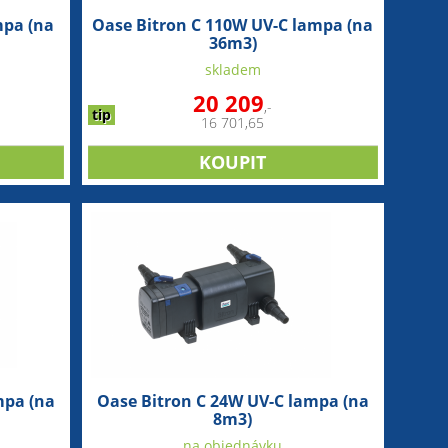
mpa (na
Oase Bitron C 110W UV-C lampa (na
36m3)
skladem
20 209
,-
tip
16 701,65
mpa (na
Oase Bitron C 24W UV-C lampa (na
8m3)
na objednávku