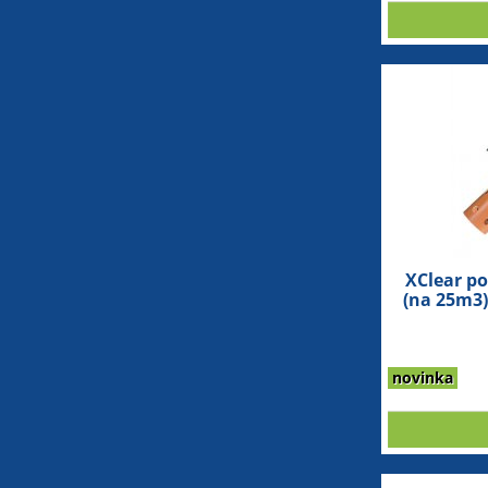
XClear p
(na 25m3
v
novinka