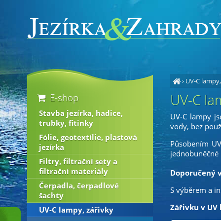
›
UV-C lampy,
UV-C lam
E-shop
Stavba jezírka, hadice,
UV-C lampy jso
trubky, fitinky
vody, bez použ
Fólie, geotextílie, plastová
Působením UV l
jezírka
jednobuněčné 
Filtry, filtrační sety a
filtrační materiály
Doporučený v
Čerpadla, čerpadlové
S výběrem a in
šachty
Zářivku v UV 
UV-C lampy, zářivky