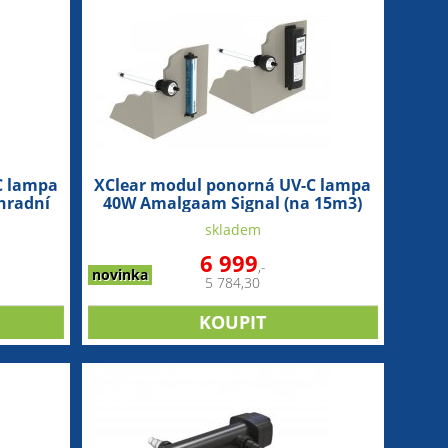
C lampa
XClear modul ponorná UV-C lampa
hradní
40W Amalgaam Signal (na 15m3)
skladem
6 999
,-
novinka
5 784,30