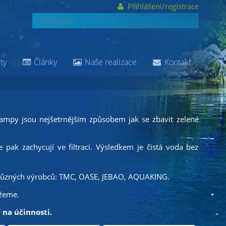
Přihlášení/registrace
ty
Články
Naše realizace
Kontakt
 lampy jsou nejšetrnějším způsobem jak se zbavit zelené
pak zachycují ve filtraci. Výsledkem je čistá voda bez
ůzných výrobců: TMC, OASE, JEBAO, AQUAKING.
ůžeme.
 na účinnosti.