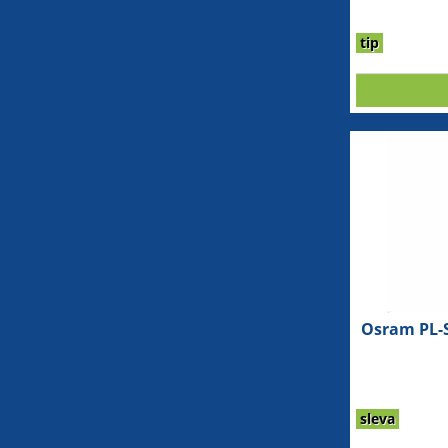
tip
Osram PL-S
sleva