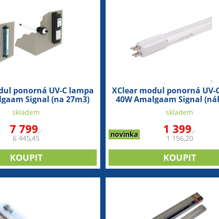
dul ponorná UV-C lampa
XClear modul ponorná UV-
gaam Signal (na 27m3)
40W Amalgaam Signal (ná
zářivka)
skladem
skladem
7 799
1 399
,-
,-
novinka
6 445,45
1 156,20