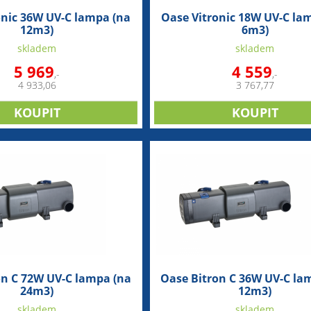
onic 36W UV-C lampa (na
Oase Vitronic 18W UV-C la
12m3)
6m3)
skladem
skladem
5 969
4 559
,-
,-
4 933,06
3 767,77
on C 72W UV-C lampa (na
Oase Bitron C 36W UV-C la
24m3)
12m3)
skladem
skladem