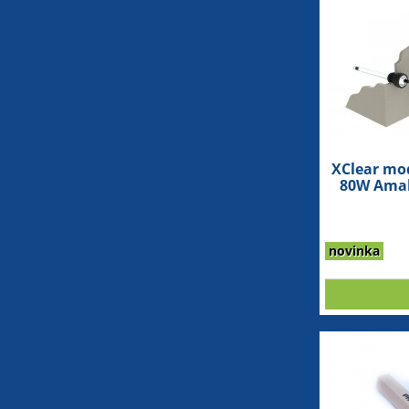
XClear mo
80W Amal
novinka