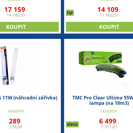
17 159
14 109
,-
,-
tip
14 180,99
11 660,33
 11W (náhradní zářivka)
TMC Pro Clear Ultima 55W
lampa (na 18m3)
skladem
skladem
289
6 499
,-
,-
sleva
238,84
5 371,07