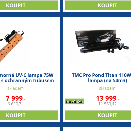
onorná UV-C lampa 75W
TMC Pro Pond Titan 110W
) s ochranným tubusem
lampa (na 54m3)
četně zástrčky
skladem
skladem
7 999
13 999
,-
,-
novinka
6 610,74
11 569,42