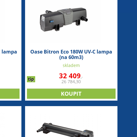
C lampa
Oase Bitron Eco 180W UV-C lampa
(na 60m3)
skladem
32 409
,-
tip
26 784,30