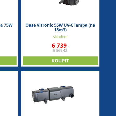
pa 75W
Oase Vitronic 55W UV-C lampa (na
18m3)
skladem
6 739
,-
5 569,42