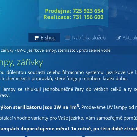
Prodejna: 725 923 654
Realizace: 731 156 600
E-shop
Nabídka služeb
Aktuali
 zářivky
- UV-C, jezírkové lampy, sterilizátor, proti zelené vodě
py, zářivky
u důležitou součástí celého filtračního systému. Jezírkové UV
ití chemických přípravků, které fungují mnohem kratší dobu.
ampy se shlukují jednobuněčné řasy do větších celků a ty se 
řasy.
3
ýkon sterilizátoru jsou 3W na 1m
.
Prodáváme UV lampy od r
stalací vhodné varianty pro Vaše jezírko, Vám samozřejmě pom
lampách doporučujeme měnit 1x ročně, po této době ztrácí