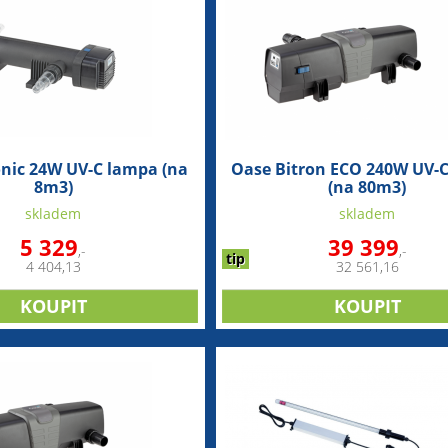
onic 24W UV-C lampa (na
Oase Bitron ECO 240W UV-
8m3)
(na 80m3)
skladem
skladem
5 329
39 399
,-
,-
tip
4 404,13
32 561,16