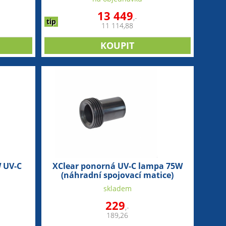
13 449
,-
tip
11 114,88
 UV-C
XClear ponorná UV-C lampa 75W
(náhradní spojovací matice)
skladem
229
,-
189,26