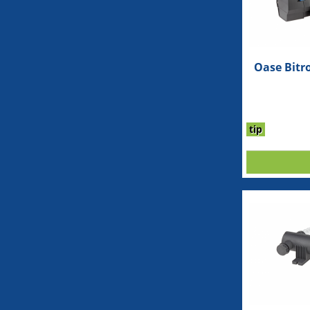
Oase Bitr
tip