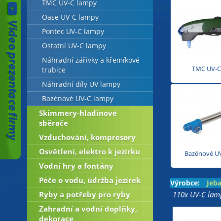
TMC UV-C lampy
Oase UV-C lampy
Pontec UV-C lampy
Ostatní UV-C lampy
Náhradní zářivky a křemíkové
TMC UV-C
trubice
Náhradní díly UV lampy
Bazénové UV-C lampy
Skimmery-hladinové
sběrače
Vzduchování, kompresory
Osvětlení, elektro k jezírku
Bazénové U
Vodní hry a fontány
Péče o vodu, údržba jezírek
Výrobce:
Jeb
Ryby a potřeby pro ryby
110x UV-C lamp
Zahradní a vodní doplňky,
dekorace