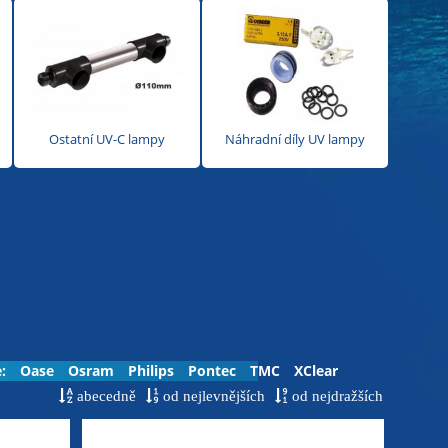
Ostatní UV-C lampy
Náhradní díly UV lampy
:
Oase
Osram
Philips
Pontec
TMC
XClear
abecedně
od nejlevnějších
od nejdražších