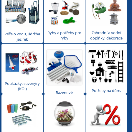
Ryby a potřeby pro
Zahradní a vodní
Péče o vodu, údržba
ryby
doplňky, dekorace
jezírek
Poukázky, suvenýry
(KOI)
Potřeby na dům,
Bazénové
zahradu, nářadí,
příslušenství, filtry,
nádoby
čerpadla