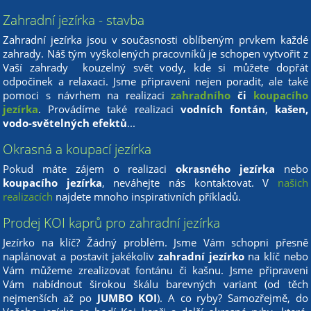
Zahradní jezírka - stavba
Zahradní jezírka jsou v současnosti oblíbeným prvkem každé
zahrady. Náš tým vyškolených pracovníků je schopen vytvořit z
Vaší zahrady kouzelný svět vody, kde si můžete dopřát
odpočinek a relaxaci. Jsme připraveni nejen poradit, ale také
pomoci s návrhem na realizaci
zahradního
či
koupacího
jezírka
. Provádíme také realizaci
vodních fontán
,
kašen,
vodo-světelných efektů
...
Okrasná a koupací jezírka
Pokud máte zájem o realizaci
okrasného jezírka
nebo
koupacího jezírka
, neváhejte nás kontaktovat. V
našich
realizacích
najdete mnoho inspirativních příkladů.
Prodej KOI kaprů pro zahradní jezírka
Jezírko na klíč? Žádný problém. Jsme Vám schopni přesně
naplánovat a postavit jakékoliv
zahradní jezírko
na klíč nebo
Vám můžeme zrealizovat fontánu či kašnu. Jsme připraveni
Vám nabídnout širokou škálu barevných variant (od těch
nejmenších až po
JUMBO KOI
). A co ryby? Samozřejmě, do