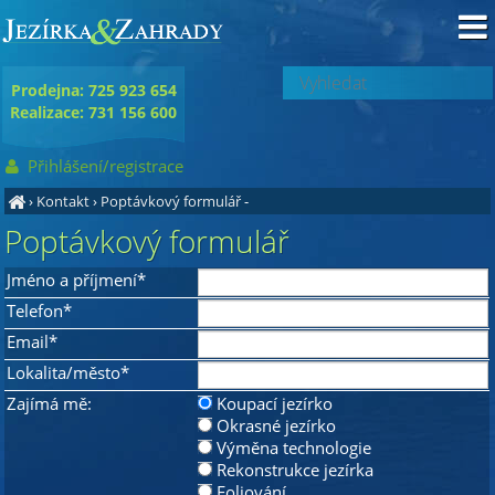
Prodejna: 725 923 654
Realizace: 731 156 600
Přihlášení/registrace
›
Kontakt
›
Poptávkový formulář
-
Poptávkový formulář
Jméno a příjmení*
Telefon*
Email*
Lokalita/město*
Zajímá mě:
Koupací jezírko
Okrasné jezírko
Výměna technologie
Rekonstrukce jezírka
Foliování