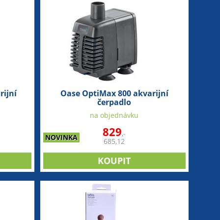
ijní
Oase OptiMax 800 akvarijní
čerpadlo
na objednávku
829
,-
NOVINKA
685,12