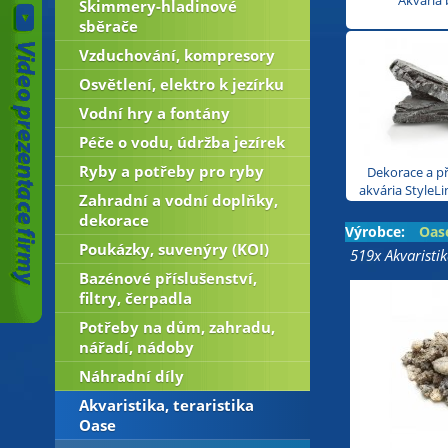
Akvária 
Skimmery-hladinové
sběrače
Vzduchování, kompresory
Osvětlení, elektro k jezírku
Vodní hry a fontány
Péče o vodu, údržba jezírek
Ryby a potřeby pro ryby
Dekorace a př
akvária StyleLi
Zahradní a vodní doplňky,
dekorace
Výrobce:
Oas
Poukázky, suvenýry (KOI)
519x Akvaristik
Bazénové příslušenství,
filtry, čerpadla
Potřeby na dům, zahradu,
nářadí, nádoby
Náhradní díly
Akvaristika, teraristika
Oase