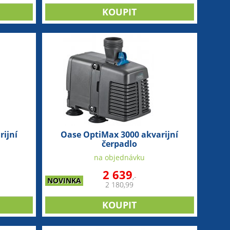
ijní
Oase OptiMax 3000 akvarijní
čerpadlo
na objednávku
2 639
,-
NOVINKA
2 180,99