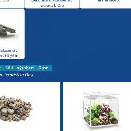
biOrb
Dekorace a příslušenství
Terária biOrb
akvária biOrb
íslušenství
ne, HighLine
e
Söll
výrobce:
Oase
a, teraristika Oase