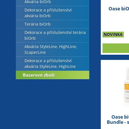
Akvária biOrb
Oase bi
Dekorace a příslušenství
akvária biOrb
Terária biOrb
Dekorace a příslušenství terária
NOVINKA
biOrb
Akvária StyleLine, HighLine,
ScaperLine
Dekorace a příslušenství
akvária StyleLine, HighLine
Bazarové zboží
Oase bi
Bundle - 