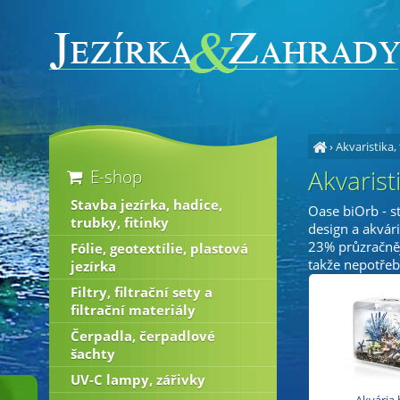
›
Akvaristika,
Akvarist
E-shop
Stavba jezírka, hadice,
Oase biOrb - st
trubky, fitinky
design a akvár
23% průzračnějš
Fólie, geotextílie, plastová
takže nepotřebu
jezírka
Filtry, filtrační sety a
filtrační materiály
Čerpadla, čerpadlové
šachty
UV-C lampy, zářivky