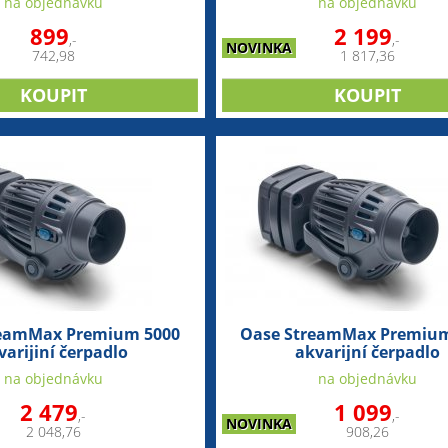
na objednávku
na objednávku
899
2 199
,-
,-
NOVINKA
742,98
1 817,36
reamMax Premium 5000
Oase StreamMax Premium
varijiní čerpadlo
akvarijní čerpadlo
na objednávku
na objednávku
2 479
1 099
,-
,-
NOVINKA
2 048,76
908,26