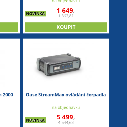
na objednávku
1 649
,-
NOVINKA
1 362,81
 2000
Oase StreamMax ovládání čerpadla
na objednávku
5 499
,-
NOVINKA
4 544,63