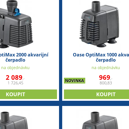
tiMax 2000 akvarijní
Oase OptiMax 1000 akvar
čerpadlo
čerpadlo
na objednávku
na objednávku
2 089
969
,-
,-
NOVINKA
1 726,45
800,83