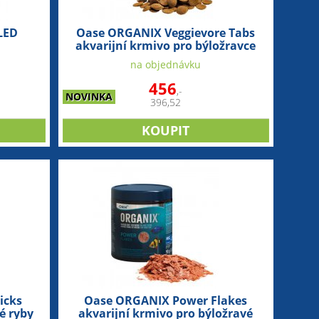
LED
Oase ORGANIX Veggievore Tabs
akvarijní krmivo pro býložravce
550ml
na objednávku
456
,-
NOVINKA
396,52
icks
Oase ORGANIX Power Flakes
é ryby
akvarijní krmivo pro býložravé