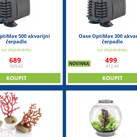
ptiMax 500 akvarijní
Oase OptiMax 300 akvar
čerpadlo
čerpadlo
na objednávku
na objednávku
689
499
,-
,-
NOVINKA
569,42
412,40