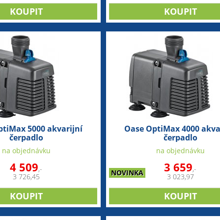
tiMax 5000 akvarijní
Oase OptiMax 4000 akvar
čerpadlo
čerpadlo
na objednávku
na objednávku
4 509
3 659
,-
,-
NOVINKA
3 726,45
3 023,97