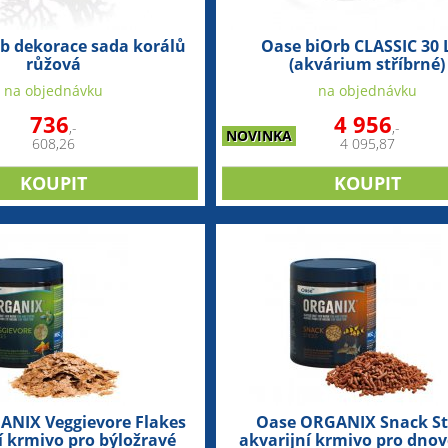
b dekorace sada korálů
Oase biOrb CLASSIC 30 
růžová
(akvárium stříbrné)
na objednávku
na objednávku
736
4 956
,-
,-
NOVINKA
608,26
4 095,87
ANIX Veggievore Flakes
Oase ORGANIX Snack St
í krmivo pro býložravé
akvarijní krmivo pro dnov