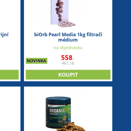
ijní
biOrb Pearl Media 1kg filtračí
médium
na objednávku
558
,-
NOVINKA
461,16