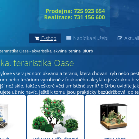
Prodejna: 725 923 654
Realizace: 731 156 600
E-shop
Nabídka služeb
Aktuali
 teraristika Oase
- akvaristika, akvária, terária, BiOrb
ika, teraristika Oase
ylové vše v jednom akvária a terária, která chování ryb nebo pěst
ium nebo terárium vyrobené z foukaného akrylátu je zárukou bezp
í než sklo, takže veškeré věci umístěné uvnitř biOrbu uvidíte jak
jete už nic navíc. Ještě k tomu jsou prakticky bezúdržbová, do te