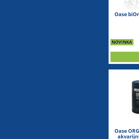
Oase biOr
NOVINKA
Oase ORG
akvarijn