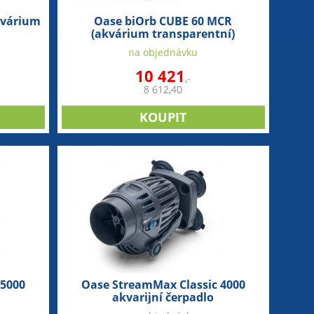
kvárium
Oase biOrb CUBE 60 MCR
(akvárium transparentní)
na objednávku
10 421
,-
8 612,40
 5000
Oase StreamMax Classic 4000
akvarijní čerpadlo