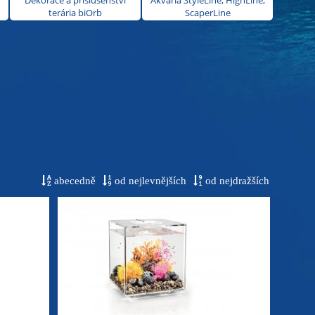
Dekorace a příslušenství
Akvária StyleLine, HighLine,
terária biOrb
ScaperLine
abecedně
od nejlevnějších
od nejdražších