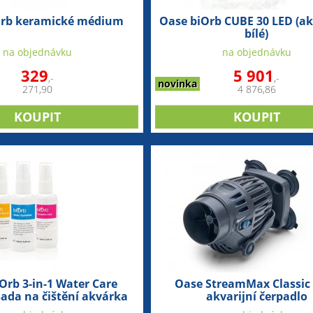
Orb keramické médium
Oase biOrb CUBE 30 LED (a
bílé)
na objednávku
na objednávku
329
5 901
,-
,-
novinka
271,90
4 876,86
Orb 3-in-1 Water Care
Oase StreamMax Classic
sada na čištění akvárka
akvarijní čerpadlo