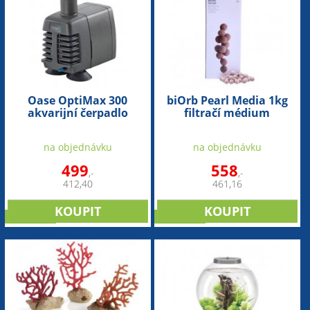
Oase OptiMax 300
biOrb Pearl Media 1kg
akvarijní čerpadlo
filtračí médium
na objednávku
na objednávku
499
558
,-
,-
412,40
461,16
NOVINKA
NOVINKA