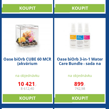
NOVINKA
novinka
Oase biOrb CUBE 60 MCR
Oase biOrb 3-in-1 Water
(akvárium
Care Bundle - sada na
transparentní)
čištění akvárka
na objednávku
na objednávku
10 421
899
,-
,-
8 612,40
742,98
NOVINKA