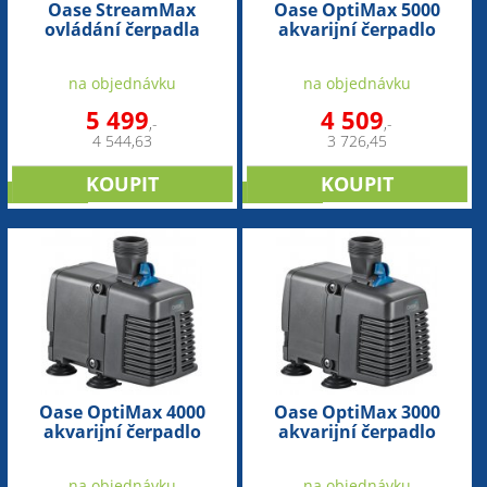
Oase StreamMax
Oase OptiMax 5000
ovládání čerpadla
akvarijní čerpadlo
na objednávku
na objednávku
5 499
4 509
,-
,-
4 544,63
3 726,45
NOVINKA
NOVINKA
Oase OptiMax 4000
Oase OptiMax 3000
akvarijní čerpadlo
akvarijní čerpadlo
na objednávku
na objednávku