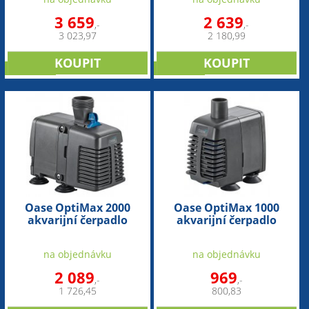
3 659
2 639
,-
,-
3 023,97
2 180,99
NOVINKA
NOVINKA
Oase OptiMax 2000
Oase OptiMax 1000
akvarijní čerpadlo
akvarijní čerpadlo
na objednávku
na objednávku
2 089
969
,-
,-
1 726,45
800,83