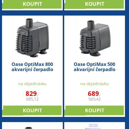
NOVINKA
NOVINKA
Oase OptiMax 800
Oase OptiMax 500
akvarijní čerpadlo
akvarijní čerpadlo
na objednávku
na objednávku
829
689
,-
,-
685,12
569,42
NOVINKA
NOVINKA