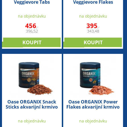
Veggievore Tabs
Veggievore Flakes
akvarijní krmivo pro
akvarijní krmivo pro
býložravce 550ml
býložravé ryby 550ml
na objednávku
na objednávku
456
395
,-
,-
396,52
343,48
NOVINKA
NOVINKA
Oase ORGANIX Snack
Oase ORGANIX Power
Sticks akvarijní krmivo
Flakes akvarijní krmivo
pro dnové ryby 550ml
pro býložravé ryby 550ml
na objednávku
na objednávku