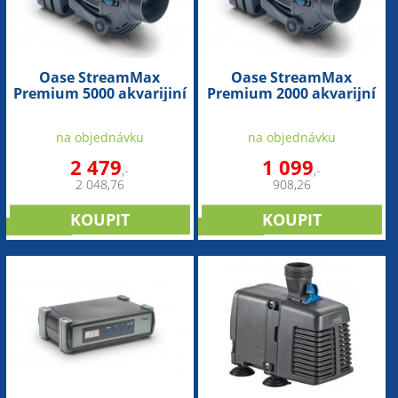
Oase StreamMax
Oase StreamMax
Premium 5000 akvarijiní
Premium 2000 akvarijní
čerpadlo
čerpadlo
na objednávku
na objednávku
2 479
1 099
,-
,-
2 048,76
908,26
NOVINKA
NOVINKA