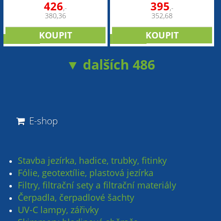
426
395
,-
,-
380,36
352,68
NOVINKA
NOVINKA
▼ dalších 486
E-shop
Stavba jezírka, hadice, trubky, fitinky
Fólie, geotextílie, plastová jezírka
Filtry, filtrační sety a filtrační materiály
Čerpadla, čerpadlové šachty
UV-C lampy, zářivky