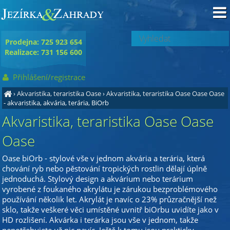
Prodejna: 725 923 654
Realizace: 731 156 600
Přihlášení/registrace
›
Akvaristika, teraristika Oase
›
Akvaristika, teraristika Oase Oase Oase
- akvaristika, akvária, terária, BiOrb
Akvaristika, teraristika Oase Oase
Oase
Oase biOrb - stylové vše v jednom akvária a terária, která
chování ryb nebo pěstování tropických rostlin dělají úplně
jednoduchá. Stylový design a akvárium nebo terárium
vyrobené z foukaného akrylátu je zárukou bezproblémového
používání několik let. Akrylát je navíc o 23% průzračnější než
sklo, takže veškeré věci umístěné uvnitř biOrbu uvidíte jako v
HD rozlišení. Akvárka i terárka jsou vše v jednom, takže