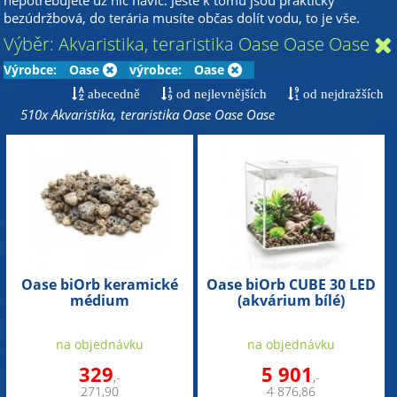
nepotřebujete už nic navíc. Ještě k tomu jsou prakticky
bezúdržbová, do terária musíte občas dolít vodu, to je vše.
Výběr: Akvaristika, teraristika Oase Oase Oase
Výrobce:
Oase
výrobce:
Oase
abecedně
od nejlevnějších
od nejdražších
510x Akvaristika, teraristika Oase Oase Oase
Oase biOrb keramické
Oase biOrb CUBE 30 LED
médium
(akvárium bílé)
na objednávku
na objednávku
329
5 901
,-
,-
271,90
4 876,86