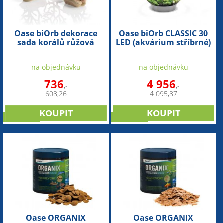
Oase biOrb dekorace
Oase biOrb CLASSIC 30
sada korálů růžová
LED (akvárium stříbrné)
na objednávku
na objednávku
736
4 956
,-
,-
608,26
4 095,87
NOVINKA
NOVINKA
Oase ORGANIX
Oase ORGANIX