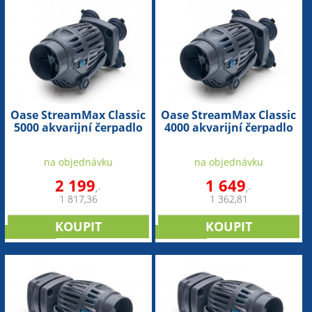
Oase StreamMax Classic
Oase StreamMax Classic
5000 akvarijní čerpadlo
4000 akvarijní čerpadlo
na objednávku
na objednávku
2 199
1 649
,-
,-
1 817,36
1 362,81
NOVINKA
NOVINKA