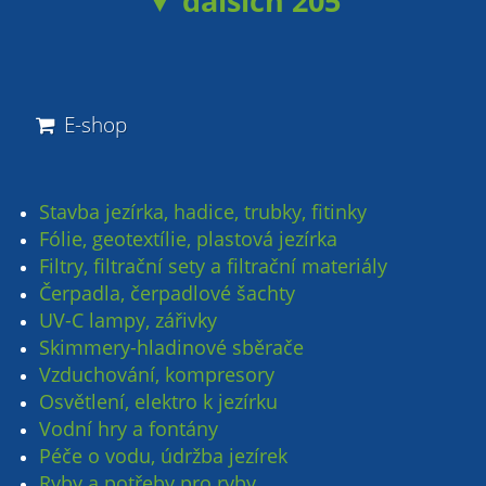
▼ dalších 205
E-shop
Stavba jezírka, hadice, trubky, fitinky
Fólie, geotextílie, plastová jezírka
Filtry, filtrační sety a filtrační materiály
Čerpadla, čerpadlové šachty
UV-C lampy, zářivky
Skimmery-hladinové sběrače
Vzduchování, kompresory
Osvětlení, elektro k jezírku
Vodní hry a fontány
Péče o vodu, údržba jezírek
Ryby a potřeby pro ryby