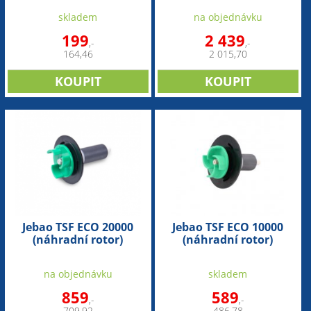
skladem
na objednávku
199
2 439
,-
,-
164,46
2 015,70
Jebao TSF ECO 20000
Jebao TSF ECO 10000
(náhradní rotor)
(náhradní rotor)
na objednávku
skladem
859
589
,-
,-