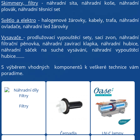
Skimmery, filtry
- náhradní síta, náhradní koše, náhradní
plovák, náhradní těsnící set
Světlo a elektro
- halogenové žárovky, kabely, trafa, náhradní
ovladače, náhradní led žárovky
Vysavače
- prodlužovací vypouštěcí sety, sací zvon, náhradní
filtrační pěnovka, náhradní zavírací klapka, náhradní hubice,
náhradní sáček na suché vysávání, náhradní vypouštěcí
hubice.......
S výběrem vhodných komponentů k veškeré technice vám
poradíme.
Filtry
Čerpadla
UV-C lampy