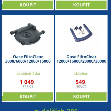
sleva
Oase FiltoClear
Oase FiltoClear
3000/6000/12000/15000
12000/16000/20000/30000
(náhradní víko)
(náhradní madlo k
táhlu)
na objednávku
skladem
1 049
549
,-
,-
866,94
453,72
novinka