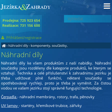
Prodejna: 725 923 654
Realizace: 731 156 600
Přihlášení/registrace
›
Náhradní díly
- komponenty, součástky,
Náhradní díly
Náhradní díly ke všem produktům z naší nabídky. Náhradní
součástky jsou rozděleny dle kategorie produktů, ke kterým se
vztahují. Technika a celé příslušenství k zahradnímu jezírku je
třeba udržovat plně funkční, některé součástky se
opotřebovávají rychleji, proto je třeba je vyměnit. Za čistou
vodou ve vašem jezírku stojí správně fungující technologie.
Čerpadla
- náhradní membrány, rotory, trafa, pěnovky
UV lampy
- startéry, křemíkové trubice, zářivky