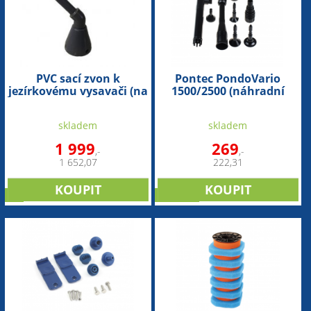
PVC sací zvon k
Pontec PondoVario
jezírkovému vysavači (na
1500/2500 (náhradní
kačírek)
font. nástavec s
tryskami)
skladem
skladem
1 999
269
,-
,-
1 652,07
222,31
tip
novinka