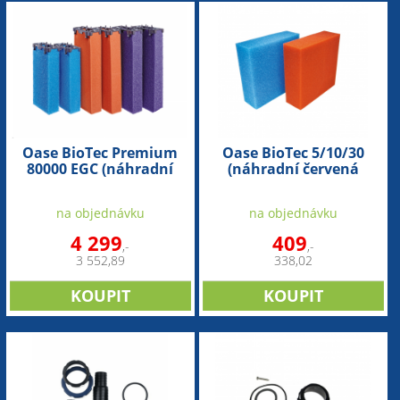
Oase BioTec Premium
Oase BioTec 5/10/30
80000 EGC (náhradní
(náhradní červená
pěnovka - sada)
pěnovka) - 1ks
na objednávku
na objednávku
4 299
409
,-
,-
3 552,89
338,02