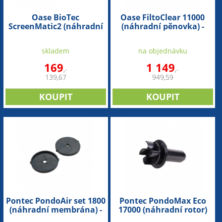
Oase BioTec
Oase FiltoClear 11000
ScreenMatic2 (náhradní
(náhradní pěnovka) -
set šroubů-new model)
sada
skladem
na objednávku
169
1 149
,-
,-
139,67
949,59
Pontec PondoAir set 1800
Pontec PondoMax Eco
(náhradní membrána) -
17000 (náhradní rotor)
2ks