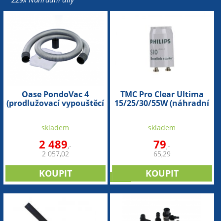
Oase PondoVac 4
TMC Pro Clear Ultima
(prodlužovací vypouštěcí
15/25/30/55W (náhradní
set)
startér)
skladem
skladem
2 489
79
,-
,-
2 057,02
65,29
sleva