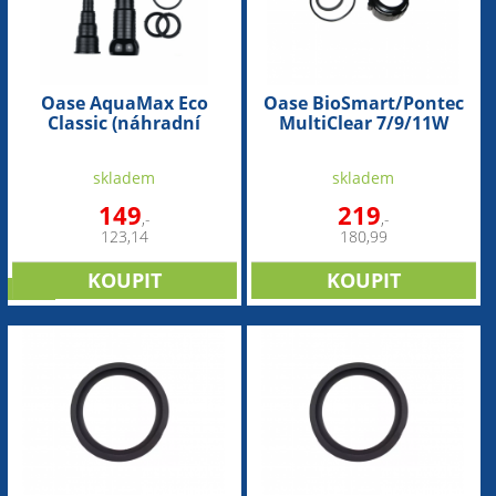
Oase AquaMax Eco
Oase BioSmart/Pontec
Classic (náhradní
MultiClear 7/9/11W
připojovací set)
(náhradní set matice a
těsnění)
skladem
skladem
149
219
,-
,-
123,14
180,99
sleva