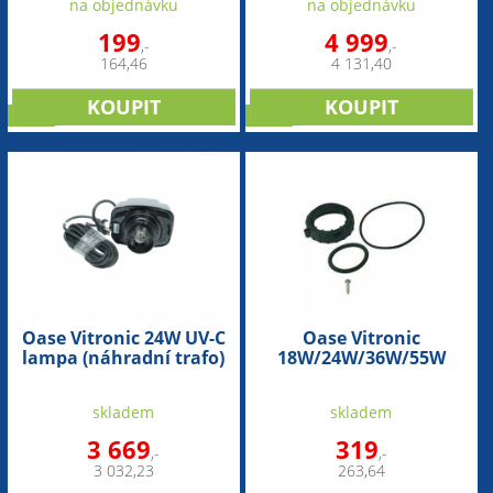
na objednávku
na objednávku
199
4 999
,-
,-
164,46
4 131,40
sleva
sleva
Oase Vitronic 24W UV-C
Oase Vitronic
lampa (náhradní trafo)
18W/24W/36W/55W
(náhradní set matice a
těsnění)
skladem
skladem
3 669
319
,-
,-
3 032,23
263,64