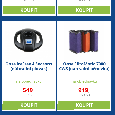
709,92
486,78
Oase IceFree 4 Seasons
Oase FiltoMatic 7000
(náhradní plovák)
CWS (náhradní pěnovka)
- sada
na objednávku
na objednávku
549
919
,-
,-
453,72
759,50
novinka
novinka