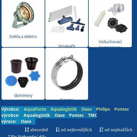
Světla a elektro
Vzduchovací
Vysavače
kompresory
Skimmery
Ostatní
Výrobce:
AquaForte
Aqualogistik
Oase
Philips
Pontec
TMC
výrobce:
XClear
Aqualogistik
Oase
Pontec
TMC
výroce:
Oase
abecedně
od nejlevnějších
od nejdražších
229x Náhradní díly