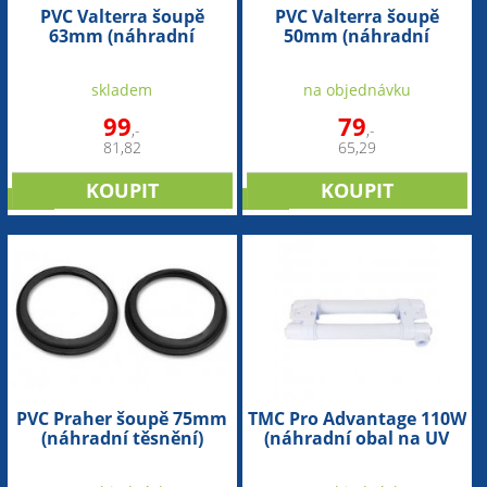
PVC Valterra šoupě
PVC Valterra šoupě
63mm (náhradní
50mm (náhradní
těsnění)
těsnění)
skladem
na objednávku
99
79
,-
,-
81,82
65,29
sleva
sleva
PVC Praher šoupě 75mm
TMC Pro Advantage 110W
(náhradní těsnění)
(náhradní obal na UV
lampu)