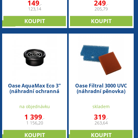
149
249
,-
,-
123,14
205,79
sleva
Oase AquaMax Eco 3"
Oase Filtral 3000 UVC
(náhradní ochranná
(náhradní pěnovka)
mřížka)
na objednávku
skladem
1 399
319
,-
,-
1 156,20
263,64
novinka
novinka