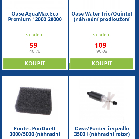
Oase AquaMax Eco
Oase Water Trio/Quintet
Premium 12000-20000
(náhradní prodloužení
(náhradní držák
BG)
čerpadla)
skladem
skladem
59
109
,-
,-
48,76
90,08
sleva
Pontec PonDuett
Oase/Pontec čerpadlo
3000/5000 (náhradní
3500 l (náhradní rotor)