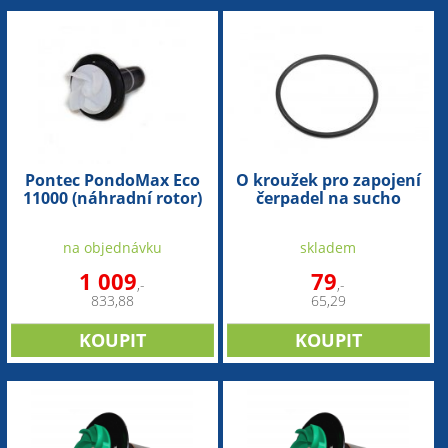
Pontec PondoMax Eco
O kroužek pro zapojení
11000 (náhradní rotor)
čerpadel na sucho
(100x5mm)
na objednávku
skladem
1 009
79
,-
,-
833,88
65,29