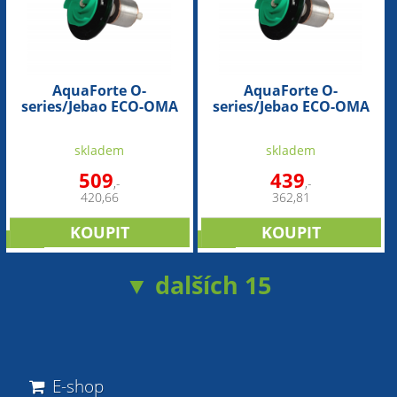
AquaForte O-
AquaForte O-
series/Jebao ECO-OMA
series/Jebao ECO-OMA
10000 (náhradní rotor)
6500 (náhradní rotor)
skladem
skladem
509
439
,-
,-
420,66
362,81
sleva
sleva
▼ dalších 15
E-shop