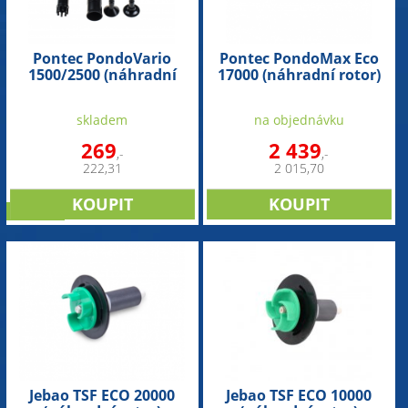
Pontec PondoVario
Pontec PondoMax Eco
1500/2500 (náhradní
17000 (náhradní rotor)
font. nástavec s
tryskami)
skladem
na objednávku
269
2 439
,-
,-
222,31
2 015,70
novinka
Jebao TSF ECO 20000
Jebao TSF ECO 10000