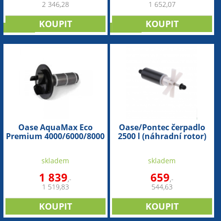
2 346,28
1 652,07
novinka
novinka
Oase AquaMax Eco
Oase/Pontec čerpadlo
Premium 4000/6000/8000
2500 l (náhradní rotor)
(náhradní rotor)
skladem
skladem
1 839
659
,-
,-
1 519,83
544,63