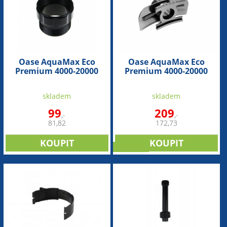
Oase AquaMax Eco
Oase AquaMax Eco
Premium 4000-20000
Premium 4000-20000
(náhradní adaptér 2")
(náhradní sací
adaptér+regulátor)
skladem
skladem
99
209
,-
,-
81,82
172,73
doprodej