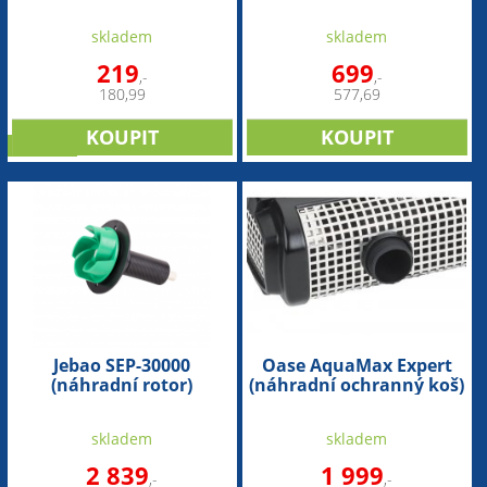
pěnovka) - 1ks
skladem
skladem
219
699
,-
,-
180,99
577,69
novinka
Jebao SEP-30000
Oase AquaMax Expert
(náhradní rotor)
(náhradní ochranný koš)
skladem
skladem
2 839
1 999
,-
,-