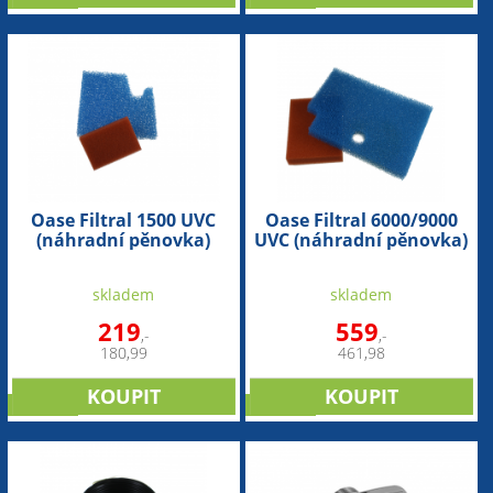
Oase Filtral 1500 UVC
Oase Filtral 6000/9000
(náhradní pěnovka)
UVC (náhradní pěnovka)
skladem
skladem
219
559
,-
,-
180,99
461,98
novinka
novinka