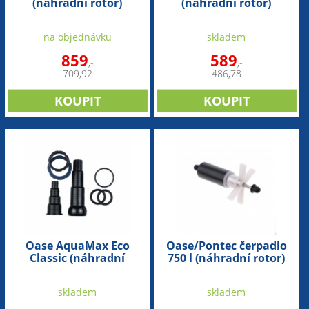
(náhradní rotor)
(náhradní rotor)
na objednávku
skladem
859
589
,-
,-
709,92
486,78
Oase AquaMax Eco
Oase/Pontec čerpadlo
Classic (náhradní
750 l (náhradní rotor)
připojovací set)
skladem
skladem