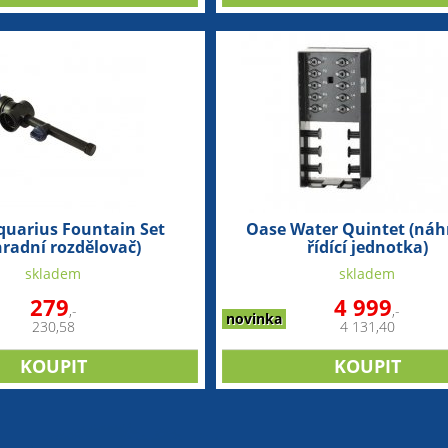
quarius Fountain Set
Oase Water Quintet (náh
radní rozdělovač)
řídící jednotka)
skladem
skladem
279
4 999
,-
,-
novinka
230,58
4 131,40