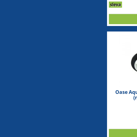
sleva
Oase Aqu
(