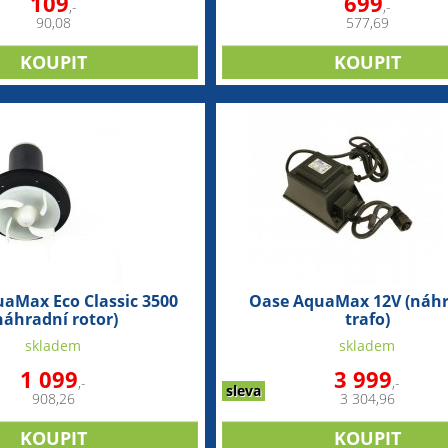
109
699
,-
,-
90,08
577,69
aMax Eco Classic 3500
Oase AquaMax 12V (náh
náhradní rotor)
trafo)
skladem
skladem
1 099
3 999
,-
,-
sleva
908,26
3 304,96