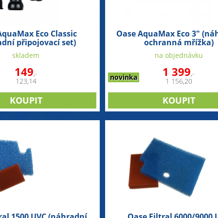
AquaMax Eco Classic
Oase AquaMax Eco 3" (ná
dní připojovací set)
ochranná mřížka)
skladem
na objednávku
149
1 399
,-
,-
novinka
123,14
1 156,20
tral 1500 UVC (náhradní
Oase Filtral 6000/9000