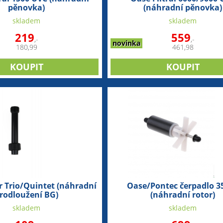
pěnovka)
(náhradní pěnovka)
skladem
skladem
219
559
,-
,-
novinka
180,99
461,98
 Trio/Quintet (náhradní
Oase/Pontec čerpadlo 35
rodloužení BG)
(náhradní rotor)
skladem
skladem