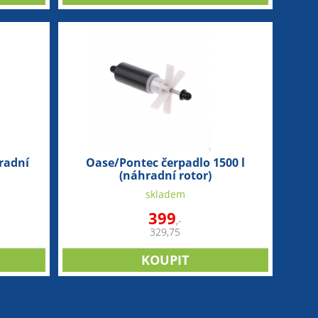
radní
Oase/Pontec čerpadlo 1500 l
(náhradní rotor)
skladem
399
,-
329,75