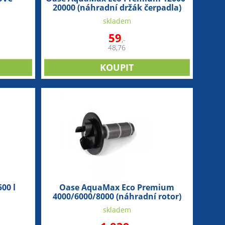
20000 (náhradní držák čerpadla)
skladem
59
,-
48,76
00 l
Oase AquaMax Eco Premium
4000/6000/8000 (náhradní rotor)
skladem