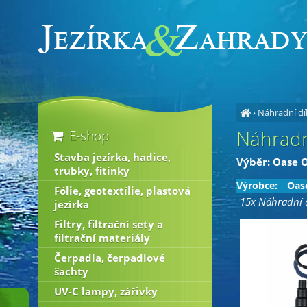
›
Náhradní dí
Náhradn
E-shop
Stavba jezírka, hadice,
Výběr: Oase 
trubky, fitinky
Výrobce:
Oas
Fólie, geotextílie, plastová
15x Náhradní d
jezírka
Filtry, filtrační sety a
filtrační materiály
Čerpadla, čerpadlové
šachty
UV-C lampy, zářivky