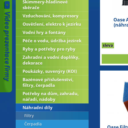
Skimmery-hladinové
sběrače
Vzduchování, kompresory
Oase 
Osvětlení, elektro k jezírku
(náhra
Vodní hry a fontány
Péče o vodu, údržba jezírek
sleva
Ryby a potřeby pro ryby
Zahradní a vodní doplňky,
dekorace
Poukázky, suvenýry (KOI)
Bazénové příslušenství,
filtry, čerpadla
Potřeby na dům, zahradu,
nářadí, nádoby
Náhradní díly
Filtry
Čerpadla
Oase Fil