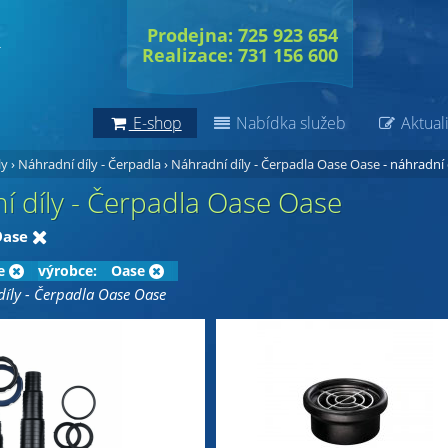
Prodejna: 725 923 654
Realizace: 731 156 600
E-shop
Nabídka služeb
Aktuali
ly
›
Náhradní díly - Čerpadla
›
Náhradní díly - Čerpadla Oase Oase
- náhradní 
í díly - Čerpadla Oase Oase
Oase
e
výrobce:
Oase
íly - Čerpadla Oase Oase