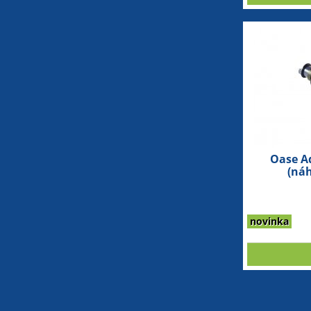
Oase A
(náh
novinka