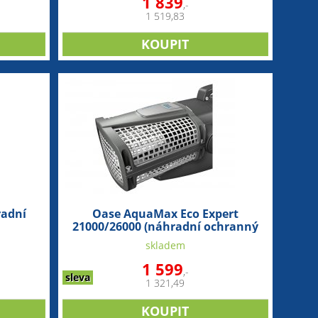
1 839
,-
1 519,83
radní
Oase AquaMax Eco Expert
21000/26000 (náhradní ochranný
koš)
skladem
1 599
,-
sleva
1 321,49