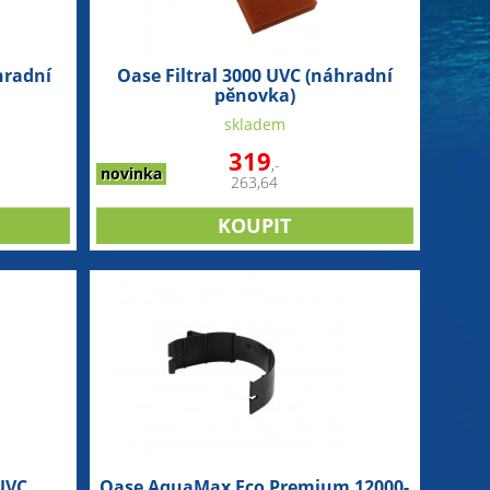
hradní
Oase Filtral 3000 UVC (náhradní
pěnovka)
skladem
319
,-
novinka
263,64
 UVC
Oase AquaMax Eco Premium 12000-