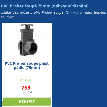
PVC Praher šoupě 75mm (náhradní těsnění)
...také Vás může u
PVC Praher šoupě 75mm (náhradní těsnění)
zajímat:
PVC Praher šoupě plast
pádlo (75mm)
skladem
769
,-
635,54
sleva