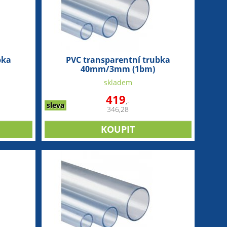
bka
PVC transparentní trubka
40mm/3mm (1bm)
skladem
419
,-
sleva
346,28