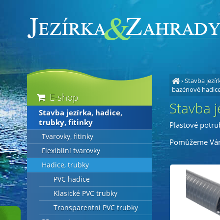
›
Stavba jezírk
bazénové hadic
E-shop
Stavba j
Stavba jezírka, hadice,
trubky, fitinky
Plastové potru
Tvarovky, fitinky
Pomůžeme Vám 
Flexibilní tvarovky
Hadice, trubky
PVC hadice
Klasické PVC trubky
Transparentní PVC trubky