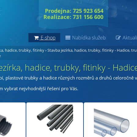
Prodejna: 725 923 654
Realizace: 731 156 600
E-shop
Nabídka služeb
Aktuali
a, hadice, trubky, fitinky
›
Stavba jezírka, hadice, trubky, fitinky - Hadice, tr
e
ezírka, hadice, trubky, fitinky - Hadic
bí, plastové trubky a hadice různých rozměrů a druhů celoročně
vybrat nejvhodnější řešení pro Vás.