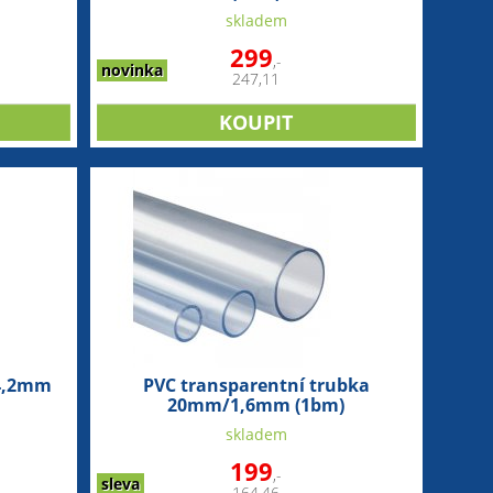
skladem
299
,-
novinka
247,11
4,2mm
PVC transparentní trubka
20mm/1,6mm (1bm)
skladem
199
,-
sleva