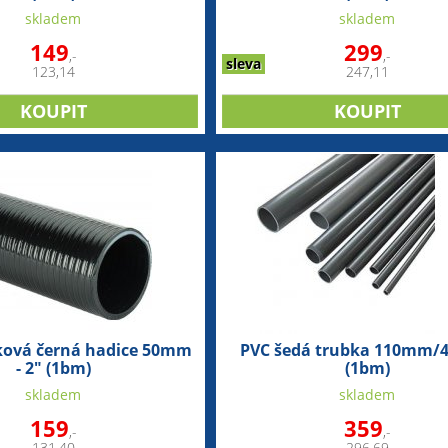
skladem
skladem
149
299
,-
,-
sleva
123,14
247,11
rková černá hadice 50mm
PVC šedá trubka 110mm/
- 2" (1bm)
(1bm)
skladem
skladem
159
359
,-
,-