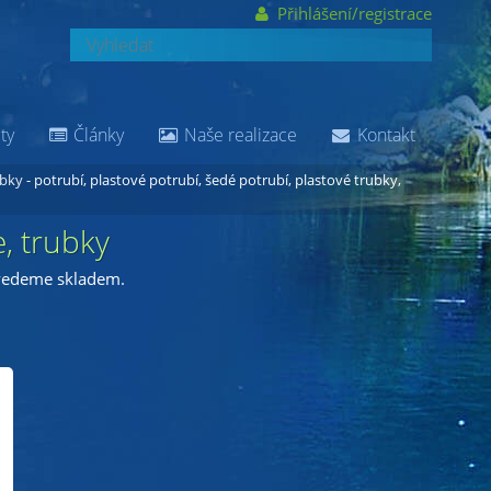
Přihlášení/registrace
ty
Články
Naše realizace
Kontakt
ubky
- potrubí, plastové potrubí, šedé potrubí, plastové trubky,
e, trubky
 vedeme skladem.