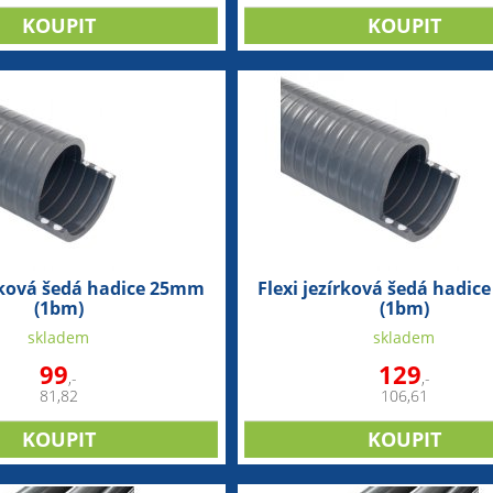
írková šedá hadice 25mm
Flexi jezírková šedá hadi
(1bm)
(1bm)
skladem
skladem
99
129
,-
,-
81,82
106,61