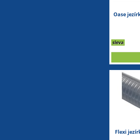
Oase jezí
sleva
Flexi jez