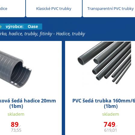
dice
Klasické PVC trubky
Transparentní PVC trubky
e
výrobce:
Oase
rka, hadice, trubky, fitinky - Hadice, trubky
írková šedá hadice 20mm
PVC šedá trubka 160mm/
(1bm)
(1bm)
skladem
skladem
89
749
,-
,-
73,55
619,01