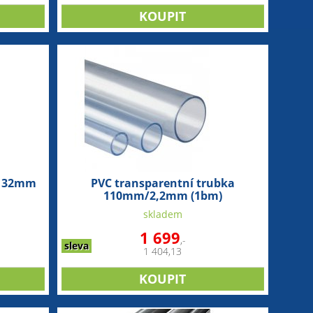
ce 32mm
PVC transparentní trubka
110mm/2,2mm (1bm)
skladem
1 699
,-
sleva
1 404,13