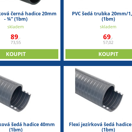
rková černá hadice 20mm
PVC šedá trubka 20mm/
- ¾“ (1bm)
(1bm)
skladem
skladem
89
69
,-
,-
73,55
57,02
írková šedá hadice 40mm
Flexi jezírková šedá hadi
(1bm)
(1bm)