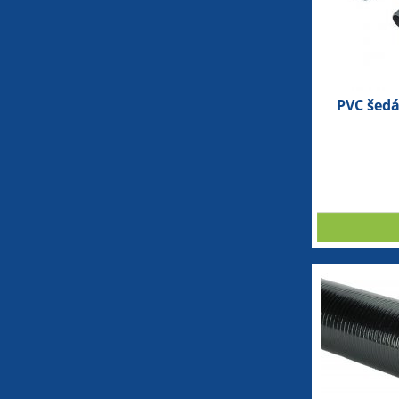
PVC šed