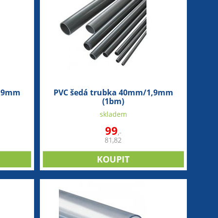
2,9mm
PVC šedá trubka 40mm/1,9mm
(1bm)
skladem
99
,-
81,82