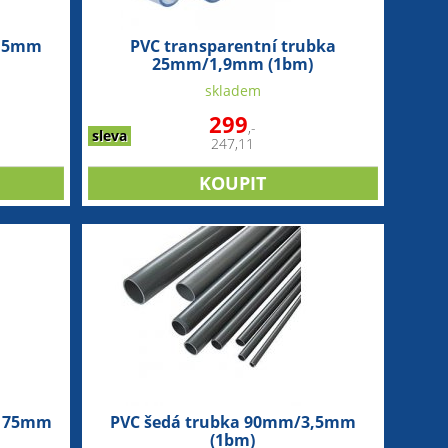
1,5mm
PVC transparentní trubka
25mm/1,9mm (1bm)
skladem
299
,-
sleva
247,11
ce 75mm
PVC šedá trubka 90mm/3,5mm
(1bm)