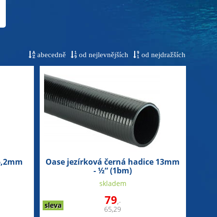
abecedně
od nejlevnějších
od nejdražších
6,2mm
Oase jezírková černá hadice 13mm
- ½“ (1bm)
skladem
79
,-
sleva
65,29