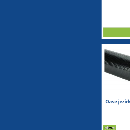
Oase jezí
sleva