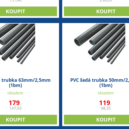
131,40
296,69
á trubka 63mm/2,5mm
PVC šedá trubka 50mm/
(1bm)
(1bm)
skladem
skladem
179
119
,-
,-
147,93
98,35