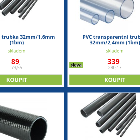
á trubka 32mm/1,6mm
PVC transparentní tru
(1bm)
32mm/2,4mm (1bm)
skladem
skladem
89
339
,-
,-
sleva
73,55
280,17