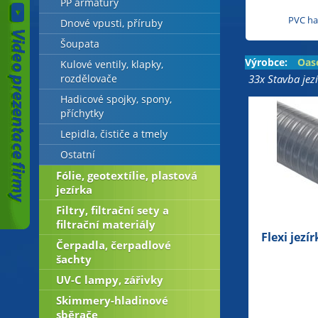
PP armatury
PVC ha
Dnové vpusti, příruby
Šoupata
Výrobce:
Oas
Kulové ventily, klapky,
33x Stavba jezí
rozdělovače
Hadicové spojky, spony,
příchytky
Lepidla, čističe a tmely
Ostatní
Fólie, geotextílie, plastová
jezírka
Filtry, filtrační sety a
filtrační materiály
Flexi jez
Čerpadla, čerpadlové
šachty
UV-C lampy, zářivky
Skimmery-hladinové
sběrače