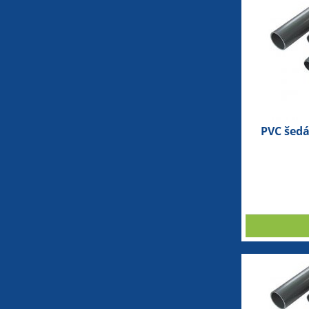
PVC šed