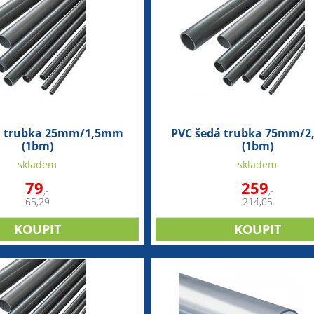
á trubka 25mm/1,5mm
PVC šedá trubka 75mm/
(1bm)
(1bm)
skladem
skladem
79
259
,-
,-
65,29
214,05