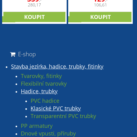
,-
,-
280,17
106,61
sleva
sleva
E-shop
Stavba jezírka, hadice, trubky, fitinky
Tvarovky, fitinky
Flexibilní tvarovky
Hadice, trubky
PVC hadice
Klasické PVC trubky
Transparentní PVC trubky
PP armatury
Dnové vpusti, příruby