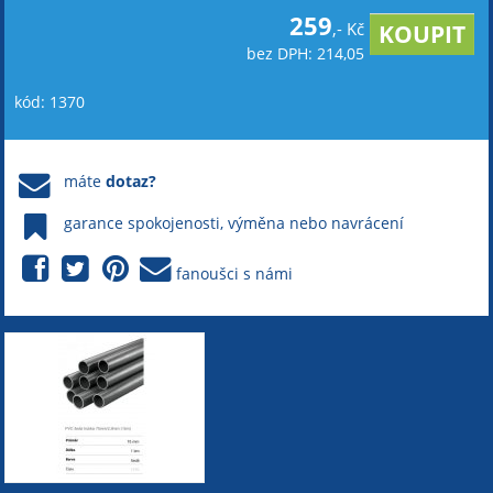
259
,- Kč
bez DPH: 214,05
kód: 1370
máte
dotaz?
garance spokojenosti, výměna nebo navrácení
fanoušci s námi