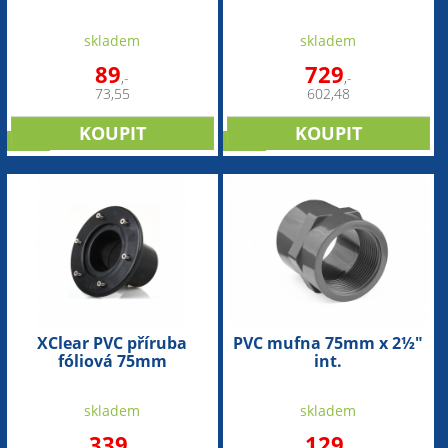
skladem
skladem
89
729
,-
,-
73,55
602,48
sleva
sleva
XClear PVC příruba
PVC mufna 75mm x 2½"
fóliová 75mm
int.
skladem
skladem
339
129