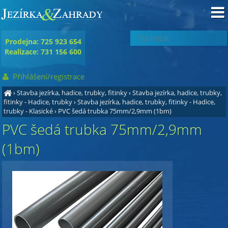
Prodejna: 725 923 654
Realizace: 731 156 600
Přihlášení/registrace
›
Stavba jezírka, hadice, trubky, fitinky
›
Stavba jezírka, hadice, trubky,
fitinky - Hadice, trubky
›
Stavba jezírka, hadice, trubky, fitinky - Hadice,
trubky - Klasické
›
PVC šedá trubka 75mm/2,9mm (1bm)
PVC šedá trubka 75mm/2,9mm
(1bm)