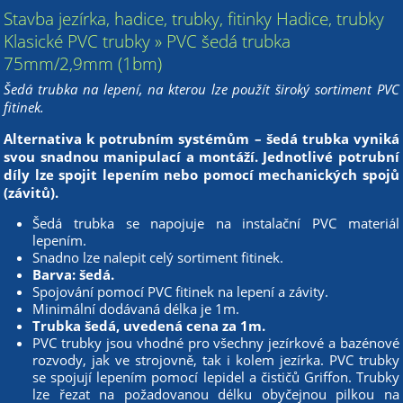
Stavba jezírka, hadice, trubky, fitinky Hadice, trubky
Klasické PVC trubky » PVC šedá trubka
75mm/2,9mm (1bm)
Šedá trubka na lepení, na kterou lze použít široký sortiment PVC
fitinek.
Alternativa k potrubním systémům – šedá trubka vyniká
svou snadnou manipulací a montáží. Jednotlivé potrubní
díly lze spojit lepením nebo pomocí mechanických spojů
(závitů).
Šedá trubka se napojuje na instalační PVC materiál
lepením.
Snadno lze nalepit celý sortiment fitinek.
Barva: šedá.
Spojování pomocí PVC fitinek na lepení a závity.
Minimální dodávaná délka je 1m.
Trubka šedá, uvedená cena za 1m.
PVC trubky jsou vhodné pro všechny jezírkové a bazénové
rozvody, jak ve strojovně, tak i kolem jezírka. PVC trubky
se spojují lepením pomocí lepidel a čističů Griffon. Trubky
lze řezat na požadovanou délku obyčejnou pilkou na