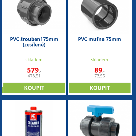
PVC šroubení 75mm
PVC mufna 75mm
(zesílené)
skladem
skladem
579
89
,-
,-
478,51
73,55
sleva