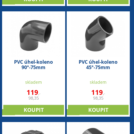
sleva
PVC úhel-koleno
PVC úhel-koleno
90°-75mm
45°-75mm
skladem
skladem
119
119
,-
,-
98,35
98,35
sleva
sleva