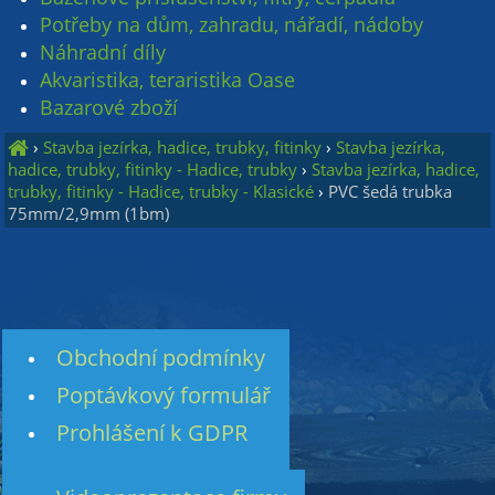
Potřeby na dům, zahradu, nářadí, nádoby
Náhradní díly
Akvaristika, teraristika Oase
Bazarové zboží
›
Stavba jezírka, hadice, trubky, fitinky
›
Stavba jezírka,
hadice, trubky, fitinky - Hadice, trubky
›
Stavba jezírka, hadice,
trubky, fitinky - Hadice, trubky - Klasické
›
PVC šedá trubka
75mm/2,9mm (1bm)
Obchodní podmínky
Poptávkový formulář
Prohlášení k GDPR