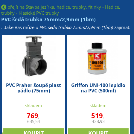
přejít na Stavba jezírka, hadice, trubky, fitinky - Hadice,
trubky - Klasické PVC trubky
PVC šedá trubka 75mm/2,9mm (1bm)
...také Vás může u
PVC šedá trubka 75mm/2,9mm (1bm)
zajímat:
PVC Praher šoupě plast
Griffon UNI-100 lepidlo
pádlo (75mm)
na PVC (500ml)
skladem
skladem
769
519
,-
,-
635,54
428,93