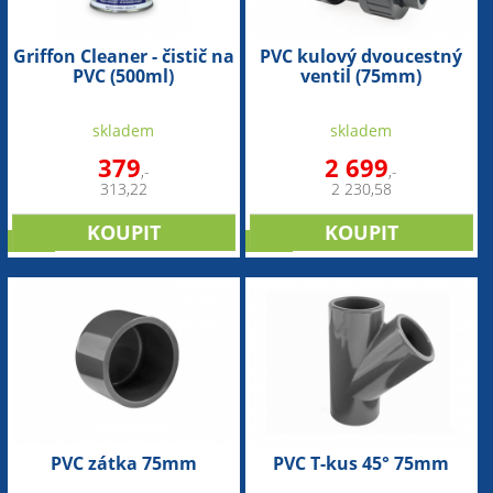
Griffon Cleaner - čistič na
PVC kulový dvoucestný
PVC (500ml)
ventil (75mm)
skladem
skladem
379
2 699
,-
,-
313,22
2 230,58
sleva
sleva
PVC zátka 75mm
PVC T-kus 45° 75mm