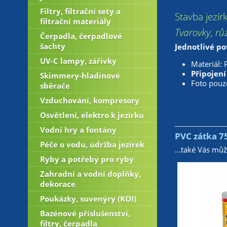
Filtry, filtrační sety a
Stavba jezír
filtrační materiály
Tvarovky, rů
Čerpadla, čerpadlové
šachty
Jednotlivé po
UV-C lampy, zářivky
Materiál: 
Připojení
Skimmery-hladinové
Foto pouze
sběrače
Vzduchování, kompresory
Osvětlení, elektro k jezírku
Vodní hry a fontány
PVC zátka 
Péče o vodu, údržba jezírek
...také Vás mů
Ryby a potřeby pro ryby
Zahradní a vodní doplňky,
dekorace
Poukázky, suvenýry (KOI)
Bazénové příslušenství,
filtry, čerpadla