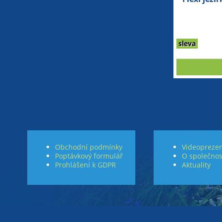
sleva
Obchodní podmínky
Videoprezen
Poptávkový formulář
O společnos
Prohlášení k GDPR
Aktuality