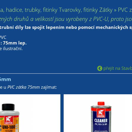
ka, hadice, trubky, fitinky Tvarovky, fitinky Zátky » PV
zných druhů a velikostí jsou vyrobeny z PVC-U, proto js
trubní díly lze spojit lepením nebo pomocí mechanických sp
PVC
 : 75mm lep.
 ilustrační.
přejít na Stavb
75mm
že u
PVC zátka 75mm
zajímat: