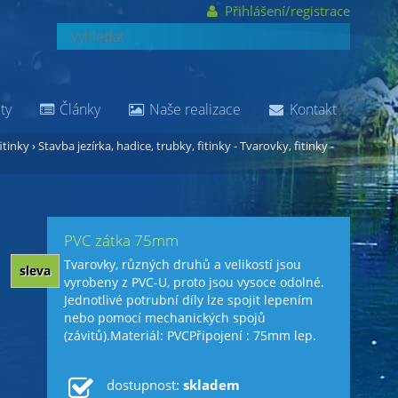
Přihlášení/registrace
ty
Články
Naše realizace
Kontakt
itinky
›
Stavba jezírka, hadice, trubky, fitinky - Tvarovky, fitinky -
PVC zátka 75mm
Tvarovky, různých druhů a velikostí jsou
sleva
vyrobeny z PVC-U, proto jsou vysoce odolné.
Jednotlivé potrubní díly lze spojit lepením
nebo pomocí mechanických spojů
(závitů).Materiál: PVCPřipojení : 75mm lep.
dostupnost:
skladem