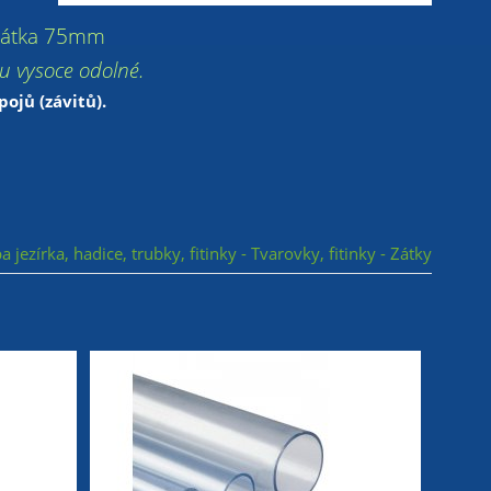
C zátka 75mm
ou vysoce odolné.
ojů (závitů).
a jezírka, hadice, trubky, fitinky - Tvarovky, fitinky - Zátky