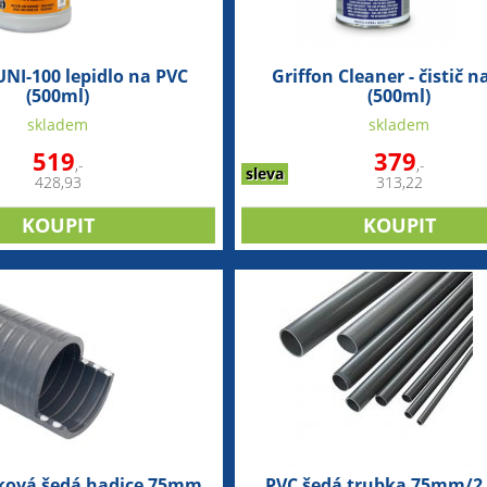
UNI-100 lepidlo na PVC
Griffon Cleaner - čistič n
(500ml)
(500ml)
skladem
skladem
519
379
,-
,-
sleva
428,93
313,22
írková šedá hadice 75mm
PVC šedá trubka 75mm/