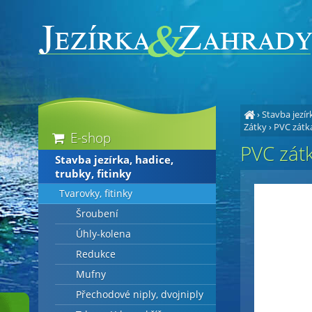
›
Stavba jezírk
Zátky
›
PVC zát
E-shop
PVC zá
Stavba jezírka, hadice,
trubky, fitinky
Tvarovky, fitinky
Šroubení
Úhly-kolena
Redukce
Mufny
Přechodové niply, dvojniply