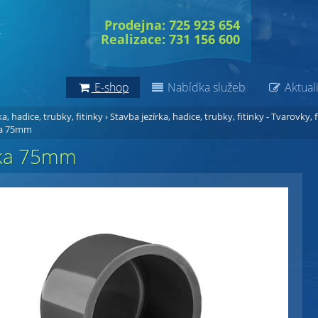
Prodejna: 725 923 654
Realizace: 731 156 600
E-shop
Nabídka služeb
Aktuali
a, hadice, trubky, fitinky
›
Stavba jezírka, hadice, trubky, fitinky - Tvarovky, f
ka 75mm
tka 75mm