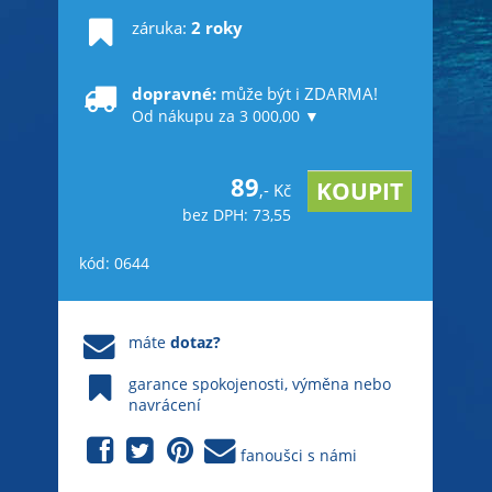
záruka:
2 roky
dopravné:
může být i ZDARMA!
Od nákupu za 3 000,00 ▼
89
,- Kč
bez DPH: 73,55
kód: 0644
máte
dotaz?
garance spokojenosti, výměna nebo
navrácení
fanoušci s námi