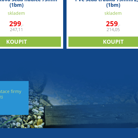
(1bm)
(1bm)
skladem
skladem
299
259
,-
,-
247,11
214,05
tace firmy
ti