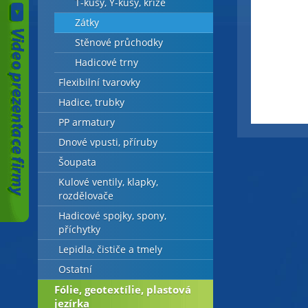
T-kusy, Y-kusy, kříže
Zátky
Stěnové průchodky
Hadicové trny
Flexibilní tvarovky
Hadice, trubky
PP armatury
Dnové vpusti, příruby
Šoupata
Kulové ventily, klapky,
rozdělovače
Hadicové spojky, spony,
příchytky
Lepidla, čističe a tmely
Ostatní
Fólie, geotextílie, plastová
jezírka