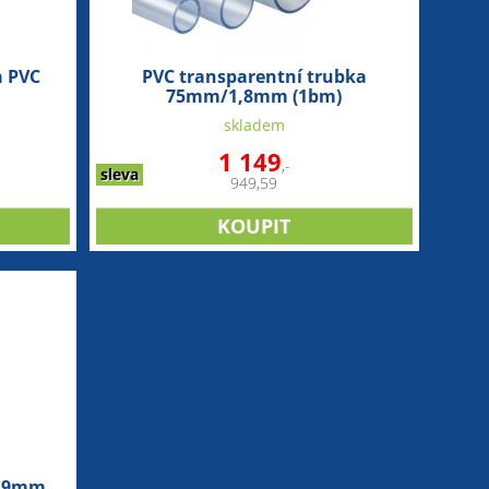
a PVC
PVC transparentní trubka
75mm/1,8mm (1bm)
skladem
1 149
,-
sleva
949,59
2,9mm