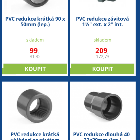
PVC redukce krátká 90 x
PVC redukce závitová
50mm (lep.)
1½" ext. x 2" int.
skladem
skladem
99
209
,-
,-
81,82
172,73
sleva
SLEVA
PVC redukce krátká
PVC redukce dlouhá 40–