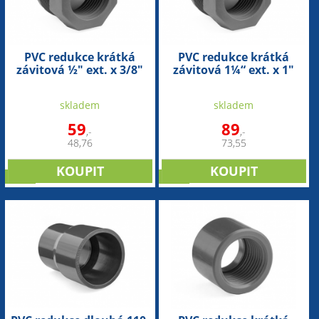
PVC redukce krátká
PVC redukce krátká
závitová ½" ext. x 3/8"
závitová 1¼“ ext. x 1"
int.
int.
skladem
skladem
59
89
,-
,-
48,76
73,55
sleva
sleva