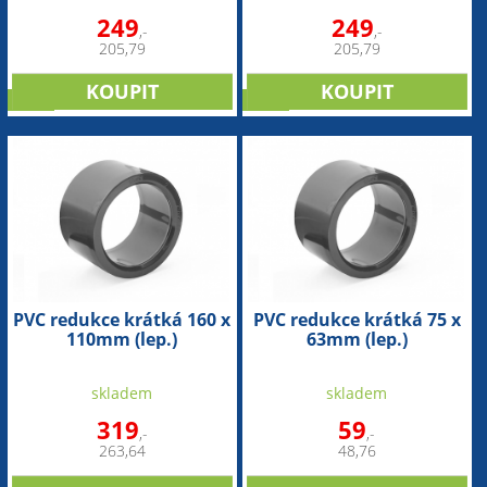
249
249
,-
,-
205,79
205,79
sleva
sleva
PVC redukce krátká 160 x
PVC redukce krátká 75 x
110mm (lep.)
63mm (lep.)
skladem
skladem
319
59
,-
,-
263,64
48,76