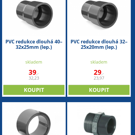
PVC redukce dlouhá 40–
PVC redukce dlouhá 32–
32x25mm (lep.)
25x20mm (lep.)
skladem
skladem
39
29
,-
,-
32,23
23,97