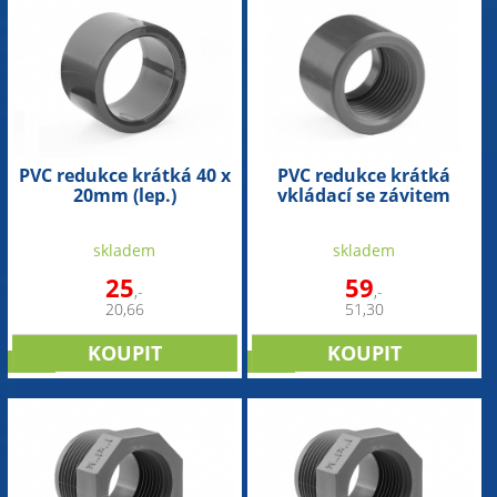
PVC redukce krátká 40 x
PVC redukce krátká
20mm (lep.)
vkládací se závitem
40mm x 1" int.
skladem
skladem
25
59
,-
,-
20,66
51,30
sleva
sleva