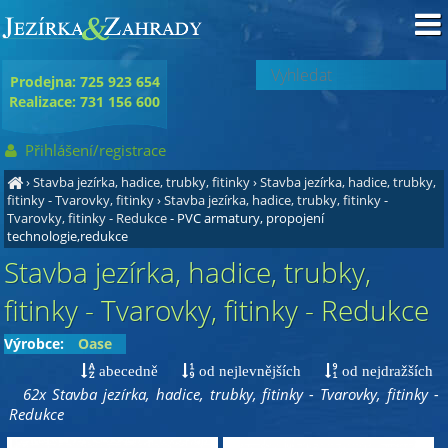
Prodejna: 725 923 654
Realizace: 731 156 600
Přihlášení/registrace
›
Stavba jezírka, hadice, trubky, fitinky
›
Stavba jezírka, hadice, trubky,
fitinky - Tvarovky, fitinky
›
Stavba jezírka, hadice, trubky, fitinky -
Tvarovky, fitinky - Redukce
- PVC armatury, propojení
technologie,redukce
Stavba jezírka, hadice, trubky,
fitinky - Tvarovky, fitinky - Redukce
Výrobce:
Oase
abecedně
od nejlevnějších
od nejdražších
62x Stavba jezírka, hadice, trubky, fitinky - Tvarovky, fitinky -
Redukce