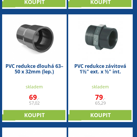
sleva
sleva
PVC redukce dlouhá 63–
PVC redukce závitová
50 x 32mm (lep.)
1½" ext. x ½" int.
skladem
skladem
69
79
,-
,-
57,02
65,29
sleva
sleva