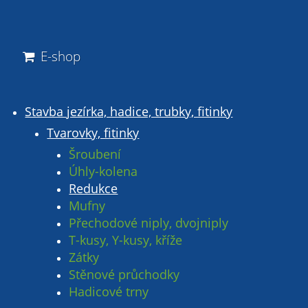
E-shop
Stavba jezírka, hadice, trubky, fitinky
Tvarovky, fitinky
Šroubení
Úhly-kolena
Redukce
Mufny
Přechodové niply, dvojniply
T-kusy, Y-kusy, kříže
Zátky
Stěnové průchodky
Hadicové trny