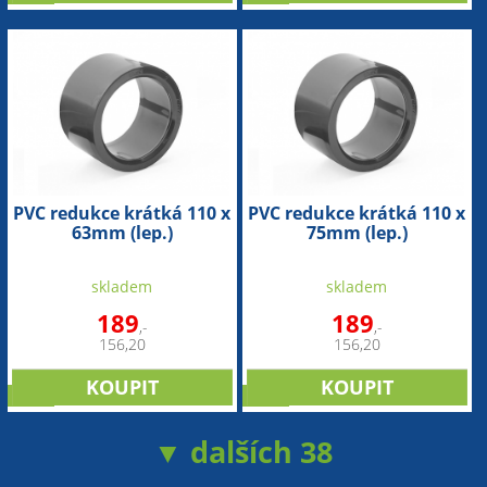
PVC redukce krátká 110 x
PVC redukce krátká 110 x
63mm (lep.)
75mm (lep.)
skladem
skladem
189
189
,-
,-
156,20
156,20
sleva
sleva
▼ dalších 38