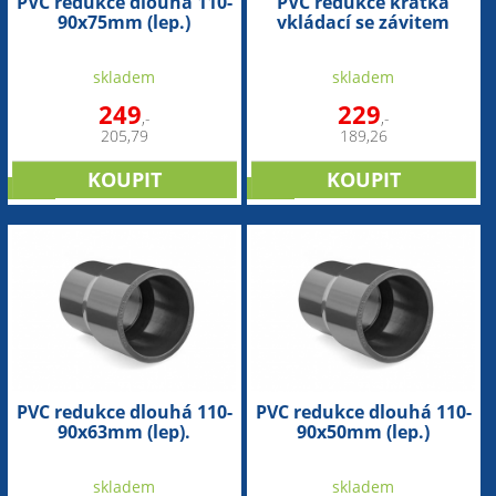
PVC redukce dlouhá 110-
PVC redukce krátká
90x75mm (lep.)
vkládací se závitem
90mm x 2½“ int.
skladem
skladem
249
229
,-
,-
205,79
189,26
sleva
sleva
PVC redukce dlouhá 110-
PVC redukce dlouhá 110-
90x63mm (lep).
90x50mm (lep.)
skladem
skladem