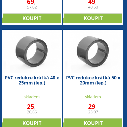
69
49
,-
,-
57,02
40,50
sleva
sleva
PVC redukce krátká 40 x
PVC redukce krátká 50 x
25mm (lep.)
20mm (lep.)
skladem
skladem
25
29
,-
,-
20,66
23,97
sleva
sleva