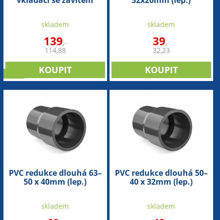
vkládací se závitem
32x20mm (lep.)
75mm x 2" int.
skladem
skladem
139
39
,-
,-
114,88
32,23
sleva
PVC redukce dlouhá 63–
PVC redukce dlouhá 50–
50 x 40mm (lep.)
40 x 32mm (lep.)
skladem
skladem