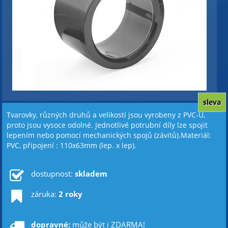
sleva
Tvarovky, různých druhů a velikostí jsou vyrobeny z PVC-U,
proto jsou vysoce odolné. Jednotlivé potrubní díly lze spojit
lepením nebo pomocí mechanických spojů (závitů).Materiál:
PVC, připojení : 110x63mm (lep. x lep).
dostupnost:
skladem
záruka:
2 roky
dopravné:
může být i ZDARMA!