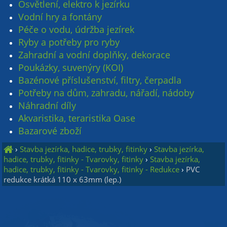
Osvětlení, elektro k jezírku
Vodní hry a fontány
Péče o vodu, údržba jezírek
Ryby a potřeby pro ryby
Zahradní a vodní doplňky, dekorace
Poukázky, suvenýry (KOI)
Bazénové příslušenství, filtry, čerpadla
Potřeby na dům, zahradu, nářadí, nádoby
Náhradní díly
Akvaristika, teraristika Oase
Bazarové zboží
›
Stavba jezírka, hadice, trubky, fitinky
›
Stavba jezírka,
hadice, trubky, fitinky - Tvarovky, fitinky
›
Stavba jezírka,
hadice, trubky, fitinky - Tvarovky, fitinky - Redukce
›
PVC
redukce krátká 110 x 63mm (lep.)