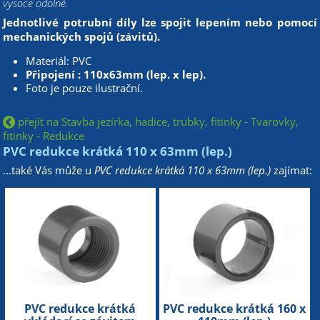
vysoce odolné.
Jednotlivé potrubní díly lze spojit lepením nebo pomocí
mechanických spojů (závitů).
Materiál: PVC
Připojení : 110x63mm (lep. x lep).
Foto je pouze ilustrační.
přejít na Stavba jezírka, hadice, trubky, fitinky - Tvarovky,
fitinky - Redukce
PVC redukce krátká 110 x 63mm (lep.)
...také Vás může u
PVC redukce krátká 110 x 63mm (lep.)
zajímat:
PVC redukce krátká
PVC redukce krátká 160 x