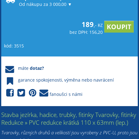
Od nákupu za 3 000,00 ▼
189
,- Kč
bez DPH: 156,20
kód: 3515
máte
dotaz?
garance spokojenosti, výměna nebo navrácení
fanoušci s námi
Stavba jezírka, hadice, trubky, fitinky Tvarovky, fitinky
Redukce » PVC redukce krátká 110 x 63mm (lep.)
Tvarovky, různých druhů a velikostí jsou vyrobeny z PVC-U, proto jsou