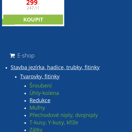
299
,-
247,11
sleva
E-shop
Stavba jezírka, hadice, trubky, fitinky
Tvarovky, fitinky
Šroubení
Úhly-kolena
Redukce
Mufny
Přechodové niply, dvojniply
T-kusy, Y-kusy, kříže
Zátky