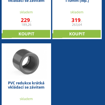
vkládací se závitem
110mm (lep.)
90mm x 2½“ int.
skladem
skladem
229
319
,-
,-
189,26
263,64
sleva
sleva
PVC redukce krátká
vkládací se závitem
110mm x 3" int.
skladem