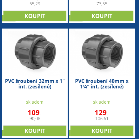
65,29
73,55
sleva
sleva
PVC šroubení 32mm x 1"
PVC šroubení 40mm x
int. (zesílené)
1¼“ int. (zesílené)
skladem
skladem
109
129
,-
,-
90,08
106,61
sleva
sleva