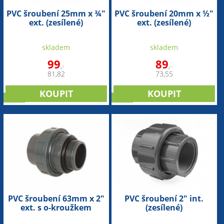
PVC šroubení 25mm x ¾"
PVC šroubení 20mm x ½"
ext. (zesílené)
ext. (zesílené)
skladem
skladem
99
89
,-
,-
81,82
73,55
sleva
sleva
PVC šroubení 63mm x 2"
PVC šroubení 2" int.
ext. s o-kroužkem
(zesílené)
(zesílené)