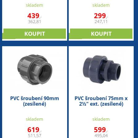
skladem
skladem
439
299
,-
,-
362,81
247,11
sleva
sleva
PVC šroubení 90mm
PVC šroubení 75mm x
(zesílené)
2½" ext. (zesílené)
skladem
skladem
619
599
,-
,-
511,57
495,04