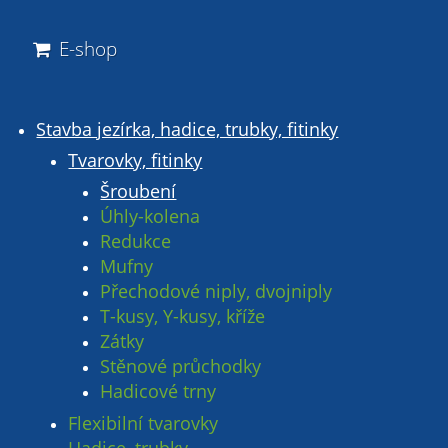
E-shop
Stavba jezírka, hadice, trubky, fitinky
Tvarovky, fitinky
Šroubení
Úhly-kolena
Redukce
Mufny
Přechodové niply, dvojniply
T-kusy, Y-kusy, kříže
Zátky
Stěnové průchodky
Hadicové trny
Flexibilní tvarovky