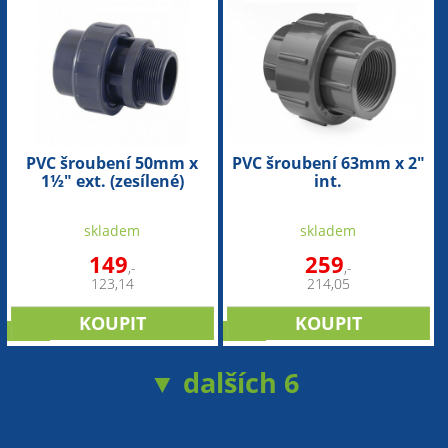
PVC šroubení 50mm x
PVC šroubení 63mm x 2"
1½" ext. (zesílené)
int.
skladem
skladem
149
259
,-
,-
123,14
214,05
sleva
sleva
▼ dalších 6