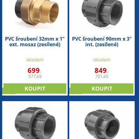
PVC šroubení 32mm x 1"
PVC šroubení 90mm x 3"
ext. mosaz (zesílené)
int. (zesílené)
skladem
skladem
699
849
,-
,-
577,69
701,65
sleva
sleva