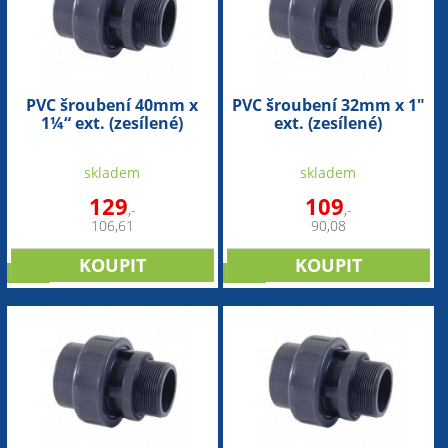
PVC šroubení 40mm x
PVC šroubení 32mm x 1"
1¼“ ext. (zesílené)
ext. (zesílené)
skladem
skladem
129
109
,-
,-
106,61
90,08
sleva
sleva