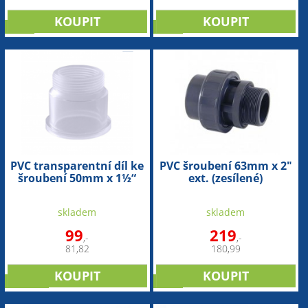
sleva
sleva
PVC transparentní díl ke
PVC šroubení 63mm x 2"
šroubení 50mm x 1½“
ext. (zesílené)
skladem
skladem
99
219
,-
,-
81,82
180,99
novinka
sleva