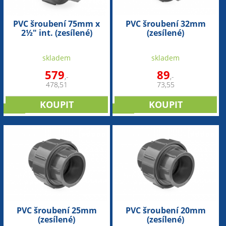
PVC šroubení 75mm x
PVC šroubení 32mm
2½" int. (zesílené)
(zesílené)
skladem
skladem
579
89
,-
,-
478,51
73,55
sleva
sleva
PVC šroubení 25mm
PVC šroubení 20mm
(zesílené)
(zesílené)