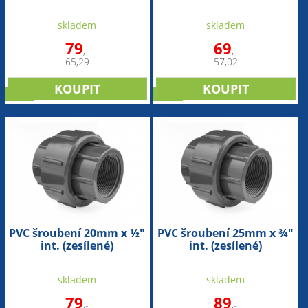
skladem
skladem
79
69
,-
,-
65,29
57,02
sleva
sleva
PVC šroubení 20mm x ½"
PVC šroubení 25mm x ¾"
int. (zesílené)
int. (zesílené)
skladem
skladem
79
89
,-
,-