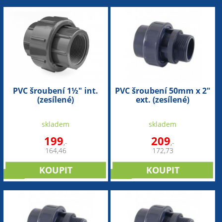
PVC šroubení 1½" int.
PVC šroubení 50mm x 2"
(zesílené)
ext. (zesílené)
skladem
skladem
199
209
,-
,-
164,46
172,73
sleva
sleva