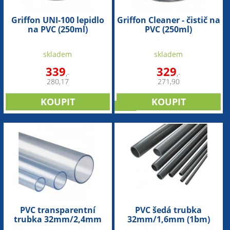
Griffon UNI-100 lepidlo
Griffon Cleaner - čistič na
na PVC (250ml)
PVC (250ml)
skladem
skladem
339
329
,-
,-
280,17
271,90
sleva
PVC transparentní
PVC šedá trubka
trubka 32mm/2,4mm
32mm/1,6mm (1bm)
(1bm)