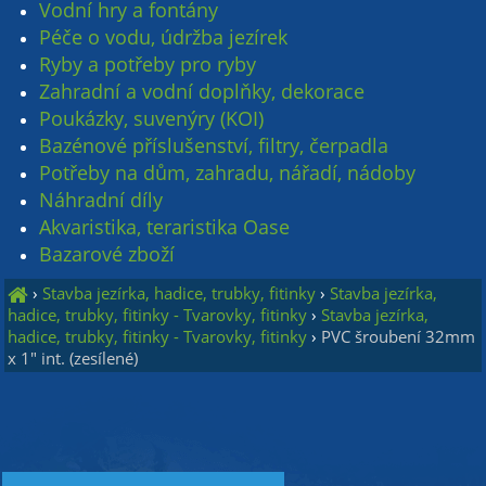
Vodní hry a fontány
Péče o vodu, údržba jezírek
Ryby a potřeby pro ryby
Zahradní a vodní doplňky, dekorace
Poukázky, suvenýry (KOI)
Bazénové příslušenství, filtry, čerpadla
Potřeby na dům, zahradu, nářadí, nádoby
Náhradní díly
Akvaristika, teraristika Oase
Bazarové zboží
›
Stavba jezírka, hadice, trubky, fitinky
›
Stavba jezírka,
hadice, trubky, fitinky - Tvarovky, fitinky
›
Stavba jezírka,
hadice, trubky, fitinky - Tvarovky, fitinky
›
PVC šroubení 32mm
x 1" int. (zesílené)