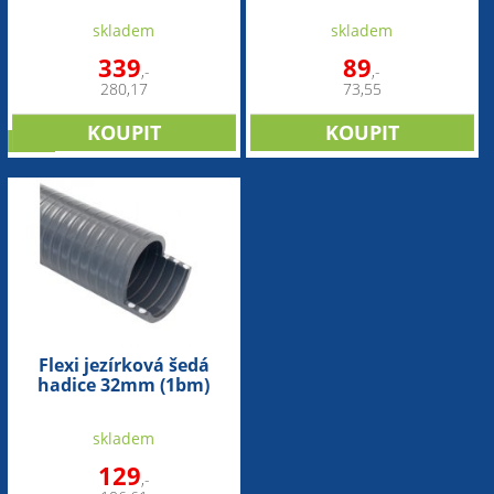
skladem
skladem
339
89
,-
,-
280,17
73,55
sleva
Flexi jezírková šedá
hadice 32mm (1bm)
skladem
129
,-