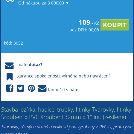
Od nákupu za 3 000,00 ▼
109
,- Kč
bez DPH: 90,08
kód: 3052
máte
dotaz?
garance spokojenosti, výměna nebo navrácení
fanoušci s námi
Stavba jezírka, hadice, trubky, fitinky Tvarovky, fitinky
Šroubení » PVC šroubení 32mm x 1" int. (zesílené)
Tvarovky, různých druhů a velikostí jsou vyrobeny z PVC-U, proto jsou