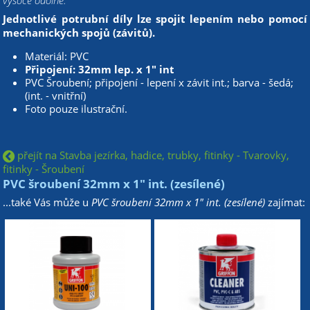
vysoce odolné.
Jednotlivé potrubní díly lze spojit lepením nebo pomocí
mechanických spojů (závitů).
Materiál: PVC
Připojení: 32mm lep. x 1" int
PVC Šroubení; připojení - lepení x závit int.; barva - šedá;
(int. - vnitřní)
Foto pouze ilustrační.
přejít na Stavba jezírka, hadice, trubky, fitinky - Tvarovky,
fitinky - Šroubení
PVC šroubení 32mm x 1" int. (zesílené)
...také Vás může u
PVC šroubení 32mm x 1" int. (zesílené)
zajímat: