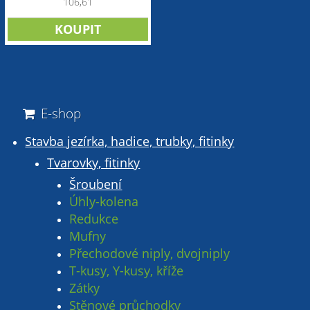
106,61
E-shop
Stavba jezírka, hadice, trubky, fitinky
Tvarovky, fitinky
Šroubení
Úhly-kolena
Redukce
Mufny
Přechodové niply, dvojniply
T-kusy, Y-kusy, kříže
Zátky
Stěnové průchodky