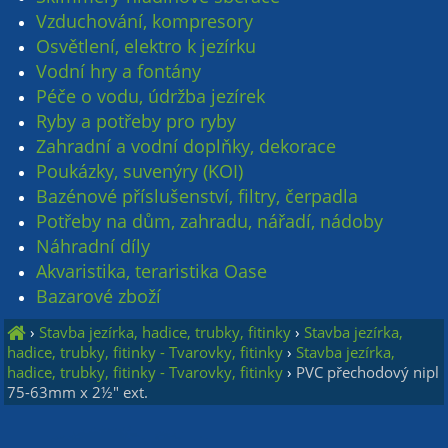
Vzduchování, kompresory
Osvětlení, elektro k jezírku
Vodní hry a fontány
Péče o vodu, údržba jezírek
Ryby a potřeby pro ryby
Zahradní a vodní doplňky, dekorace
Poukázky, suvenýry (KOI)
Bazénové příslušenství, filtry, čerpadla
Potřeby na dům, zahradu, nářadí, nádoby
Náhradní díly
Akvaristika, teraristika Oase
Bazarové zboží
›
Stavba jezírka, hadice, trubky, fitinky
›
Stavba jezírka,
hadice, trubky, fitinky - Tvarovky, fitinky
›
Stavba jezírka,
hadice, trubky, fitinky - Tvarovky, fitinky
›
PVC přechodový nipl
75-63mm x 2½" ext.