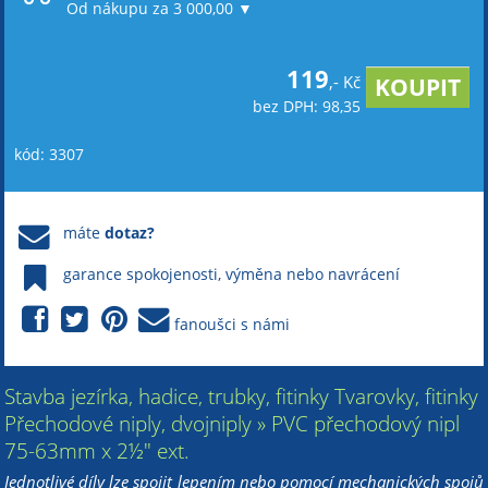
Od nákupu za 3 000,00 ▼
119
,- Kč
bez DPH: 98,35
kód: 3307
máte
dotaz?
garance spokojenosti, výměna nebo navrácení
fanoušci s námi
Stavba jezírka, hadice, trubky, fitinky Tvarovky, fitinky
Přechodové niply, dvojniply » PVC přechodový nipl
75-63mm x 2½" ext.
Jednotlivé díly lze spojit lepením nebo pomocí mechanických spojů