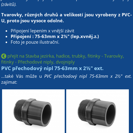
(závitů).
Tvarovky, různých druhů a velikostí jsou vyrobeny z PVC-
U, proto jsou vysoce odolné.
Připojení lepením x vnější závit
Připojení : 75-63mm x 2½" (lep.xvněj.z.)
Foto je pouze ilustrační.
přejít na Stavba jezírka, hadice, trubky, fitinky - Tvarovky,
fitinky - Přechodové niply, dvojniply
PVC přechodový nipl 75-63mm x 2½" ext.
...také Vás může u
PVC přechodový nipl 75-63mm x 2½" ext.
zajímat: