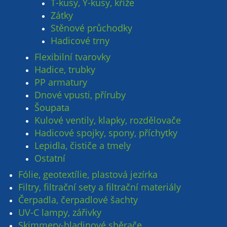
T-kusy, Y-kusy, kříže
Zátky
Stěnové průchodky
Hadicové trny
Flexibilní tvarovky
Hadice, trubky
PP armatury
Dnové vpusti, příruby
Šoupata
Kulové ventily, klapky, rozdělovače
Hadicové spojky, spony, příchytky
Lepidla, čističe a tmely
Ostatní
Fólie, geotextílie, plastová jezírka
Filtry, filtrační sety a filtrační materiály
Čerpadla, čerpadlové šachty
UV-C lampy, zářivky
Skimmery-hladinové sběrače