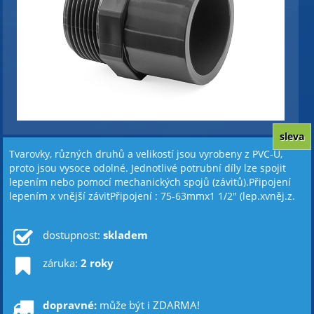
sleva
Tvarovky, různých druhů a velikostí jsou vyrobeny z PVC-U,
proto jsou vysoce odolné. Jednotlivé potrubní díly lze spojit
lepením nebo pomocí mechanických spojů (závitů).Připojení
lepením x vnější závitPřipojení : 75-63mmx1 1/2" (lep.xvněj.z.
dostupnost:
skladem
záruka:
2 roky
dopravné:
může být i ZDARMA!