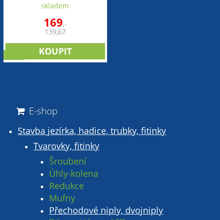
skladem
169
,-
139,67
sleva
E-shop
Stavba jezírka, hadice, trubky, fitinky
Tvarovky, fitinky
Šroubení
Úhly-kolena
Redukce
Mufny
Přechodové niply, dvojniply