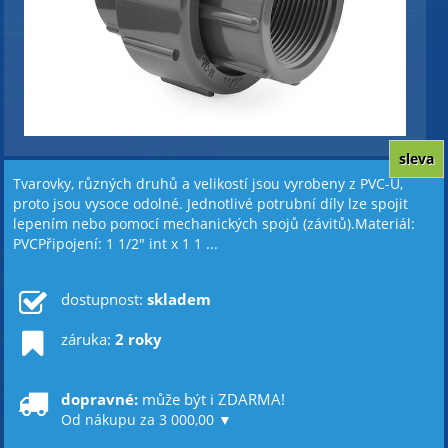
sleva
Tvarovky, různých druhů a velikostí jsou vyrobeny z PVC-U,
proto jsou vysoce odolné. Jednotlivé potrubní díly lze spojit
lepením nebo pomocí mechanických spojů (závitů).Materiál:
PVCPřipojení: 1 1/2" int x 1 1 ...
dostupnost:
skladem
záruka:
2 roky
dopravné:
může být i ZDARMA!
Od nákupu za 3 000,00 ▼