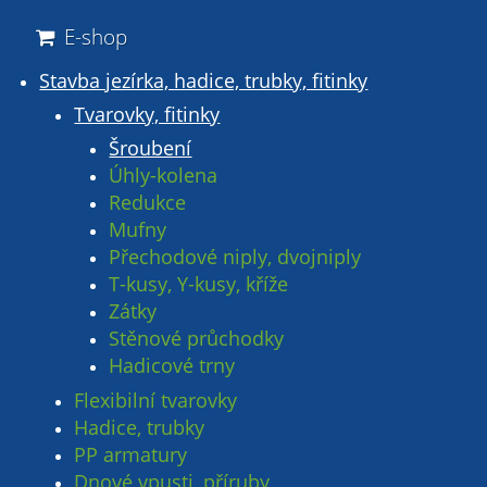
E-shop
Stavba jezírka, hadice, trubky, fitinky
Tvarovky, fitinky
Šroubení
Úhly-kolena
Redukce
Mufny
Přechodové niply, dvojniply
T-kusy, Y-kusy, kříže
Zátky
Stěnové průchodky
Hadicové trny
Flexibilní tvarovky
Hadice, trubky
PP armatury
Dnové vpusti, příruby