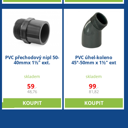
PVC přechodový nipl 50-
PVC úhel-koleno
40mmx 1½" ext.
45°-50mm x 1½" ext
skladem
skladem
59
99
,-
,-
48,76
81,82
sleva