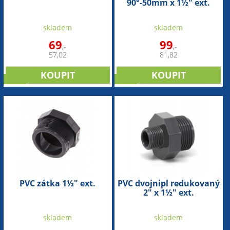
90°-50mm x 1½" ext.
skladem
skladem
69
99
,-
,-
57,02
81,82
sleva
sleva
PVC zátka 1½" ext.
PVC dvojnipl redukovaný
2" x 1½" ext.
skladem
skladem