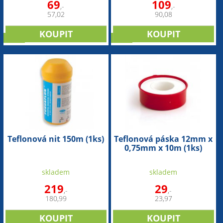
69
109
,-
,-
57,02
90,08
sleva
sleva
Teflonová nit 150m (1ks)
Teflonová páska 12mm x
0,75mm x 10m (1ks)
skladem
skladem
219
29
,-
,-
180,99
23,97