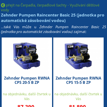
přejít na Čerpadla, čerpadlové šachty - Využívání děšťové
vody
Zehnder Pumpen Raincenter Basic 25 (jednotka pro
automatické zásobování vodou)
...také Vás může u
Zehnder Pumpen Raincenter Basic 25
(jednotka pro automatické zásobování vodou)
zajímat:
Zehnder Pumpen RWNA
Zehnder Pumpen RWNA
CPS 20-5 B ZP
CPS 15-5 B ZP
Speedcontrol Comfort
Speedcontrol Comfort
(zařízení pro využívání
(zařízení pro využívání
na objednávku, další čtvrtek u
na objednávku, další čtvrtek u
dešťové vody z cisterny)
dešťové vody z cisterny)
Vás
Vás
87 390
81 890