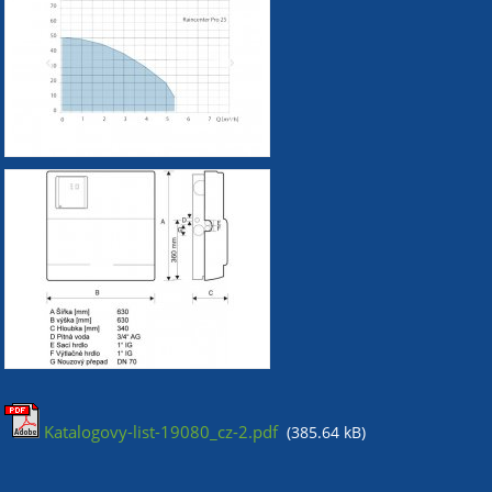
Katalogovy-list-19080_cz-2.pdf
(385.64 kB)