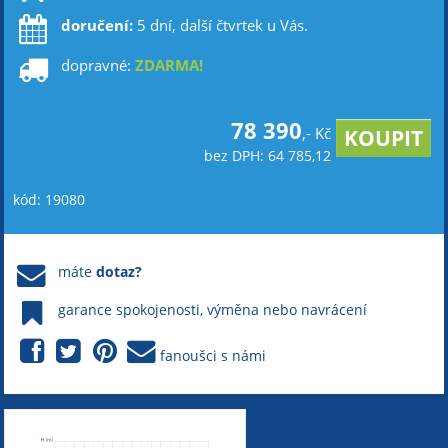
doručení:
5 dní, další čtvrtek u Vás.
dopravné:
ZDARMA!
78 390
,- Kč
bez DPH: 64 785,12
kód: 19080
máte
dotaz?
garance spokojenosti, výměna nebo navrácení
fanoušci s námi