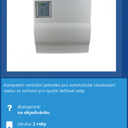
Kompaktní centrální jednotka pro automatické zásobování
vodou ze zařízení pro využití dešťové vody.
dostupnost:
na objednávku
záruka:
2 roky