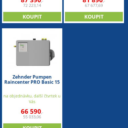
,-
,-
72 223,14
67 677,69
Zehnder Pumpen
Raincenter PRO Basic 15
(jednotka pro
automatické zásobování
na objednávku, další čtvrtek u
vodou)
Vás
66 590
,-
55 033,06