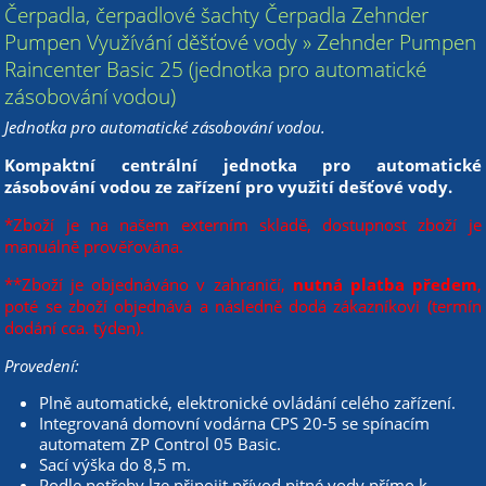
Čerpadla, čerpadlové šachty Čerpadla Zehnder
Pumpen Využívání děšťové vody » Zehnder Pumpen
Raincenter Basic 25 (jednotka pro automatické
zásobování vodou)
Jednotka pro automatické zásobování vodou.
Kompaktní centrální jednotka pro automatické
zásobování vodou ze zařízení pro využití dešťové vody.
*Zboží je na našem externím skladě, dostupnost zboží je
manuálně prověřována.
**Zboží je objednáváno v zahraničí,
nutná platba předem
,
poté se zboží objednává a následně dodá zákazníkovi (termín
dodání cca. týden).
Provedení:
Plně automatické, elektronické ovládání celého zařízení.
Integrovaná domovní vodárna CPS 20-5 se spínacím
automatem ZP Control 05 Basic.
Sací výška do 8,5 m.
Podle potřeby lze připojit přívod pitné vody přímo k