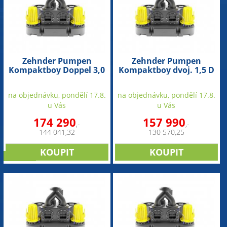
Zehnder Pumpen
Zehnder Pumpen
Kompaktboy Doppel 3,0
Kompaktboy dvoj. 1,5 D
D 2-P (přečerpávací
400V (přečerpávací
zařízení pro odpadní
zařízení pro odpadní
na objednávku, pondělí 17.8.
na objednávku, pondělí 17.8.
vodu)
vodu)
u Vás
u Vás
174 290
157 990
,-
,-
144 041,32
130 570,25
novinka