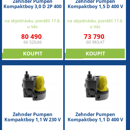
Zehnder Pumpen
Zehnder Pumpen
Kompaktboy 3,0 D 2P 400
Kompaktboy 1,5 D 400 V
V (přečerpávací zařízení
(přečerpávací zařízení
pro odpadní vodu)
pro odpadní vodu)
na objednávku, pondělí 17.8.
na objednávku, pondělí 17.8.
u Vás
u Vás
80 490
73 790
,-
,-
66 520,66
60 983,47
novinka
novinka
Zehnder Pumpen
Zehnder Pumpen
Kompaktboy 1,1 W 230 V
Kompaktboy 1,1 D 400 V
(přečerpávací zařízení
(přečerpávací zařízení