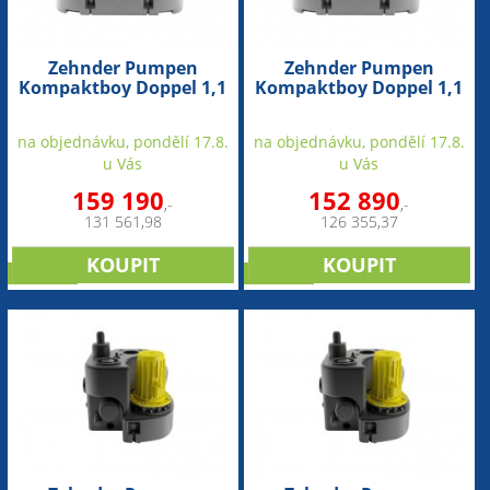
Zehnder Pumpen
Zehnder Pumpen
Kompaktboy Doppel 1,1
Kompaktboy Doppel 1,1
W 230V (přečerpávací
D 400V (přečerpávací
zařízení pro odpadní
zařízení pro odpadní
na objednávku, pondělí 17.8.
na objednávku, pondělí 17.8.
vodu)
vodu)
u Vás
u Vás
159 190
152 890
,-
,-
131 561,98
126 355,37
novinka
novinka