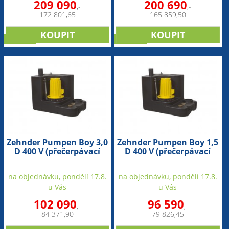
209 090
200 690
,-
,-
172 801,65
165 859,50
novinka
novinka
Zehnder Pumpen Boy 3,0
Zehnder Pumpen Boy 1,5
D 400 V (přečerpávací
D 400 V (přečerpávací
zařízení pro odpadní
zařízení pro odpadní
vodu)
vodu)
na objednávku, pondělí 17.8.
na objednávku, pondělí 17.8.
u Vás
u Vás
102 090
96 590
,-
,-
84 371,90
79 826,45