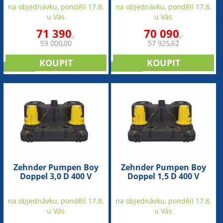
pro odpadní vodu)
pro odpadní vodu)
na objednávku, pondělí 17.8.
na objednávku, pondělí 17.8.
u Vás
u Vás
71 390
70 090
,-
,-
59 000,00
57 925,62
novinka
novinka
Zehnder Pumpen Boy
Zehnder Pumpen Boy
Doppel 3,0 D 400 V
Doppel 1,5 D 400 V
(přečerpávací zařízení
(přečerpávací zařízení
pro odpadní vodu)
pro odpadní vodu)
na objednávku, pondělí 17.8.
na objednávku, pondělí 17.8.
u Vás
u Vás