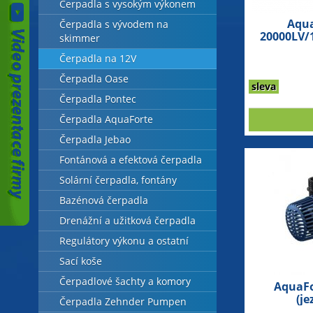
Čerpadla s vysokým výkonem
Aqua
Čerpadla s vývodem na
20000LV/1
skimmer
Čerpadla na 12V
Čerpadla Oase
sleva
Čerpadla Pontec
Čerpadla AquaForte
Čerpadla Jebao
Fontánová a efektová čerpadla
Solární čerpadla, fontány
Bazénová čerpadla
Drenážní a užitková čerpadla
Regulátory výkonu a ostatní
Sací koše
Čerpadlové šachty a komory
AquaFo
(je
Čerpadla Zehnder Pumpen