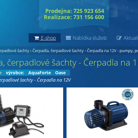
Prodejna: 725 923 654
Realizace: 731 156 600
E-shop
Nabídka služeb
Aktuali
erpadlové šachty
›
Čerpadla, čerpadlové šachty - Čerpadla na 12V
- pumpy, je
, čerpadlové šachty - Čerpadla na 
e
výrobce:
AquaForte
Oase
erpadlové šachty - Čerpadla na 12V