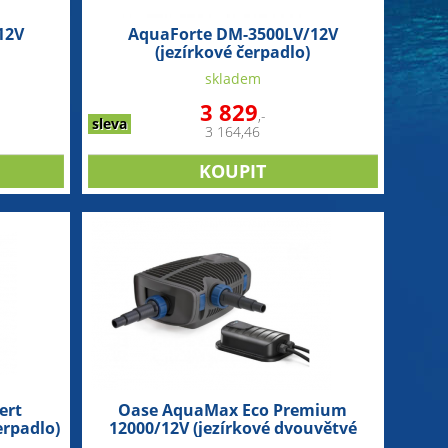
12V
AquaForte DM-3500LV/12V
(jezírkové čerpadlo)
skladem
3 829
,-
sleva
3 164,46
ert
Oase AquaMax Eco Premium
erpadlo)
12000/12V (jezírkové dvouvětvé
čerpadlo)