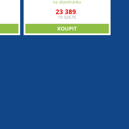
na objednávku
23 389
,-
19 329,75