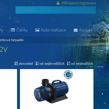
Přihlášení/registrace
ty
Články
Naše realizace
Kontakt
zírkové čerpadlo
12V
abecedně
od nejlevnějších
od nejdražších