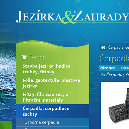
›
Čerpadla, č
Čerpadla
E-shop
Stavba jezírka, hadice,
Výrobce:
Oas
trubky, fitinky
7x Čerpadla, č
Fólie, geotextílie, plastová
jezírka
Filtry, filtrační sety a
filtrační materiály
Čerpadla, čerpadlové
šachty
Úsporná čerpadla