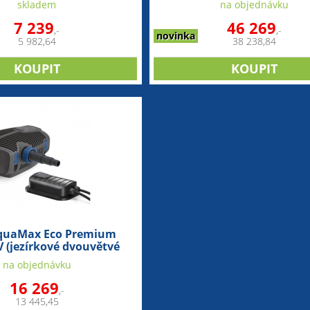
skladem
na objednávku
7 239
46 269
,-
,-
novinka
5 982,64
38 238,84
quaMax Eco Premium
 (jezírkové dvouvětvé
čerpadlo)
na objednávku
16 269
,-
13 445,45