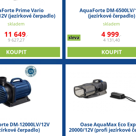
Forte Prime Vario
AquaForte DM-6500LV/
2V (jezírkové čerpadlo)
(jezírkové čerpadlo)
skladem
skladem
11 649
4 999
,-
,-
sleva
9 627,27
4 131,40
rte DM-12000LV/12V
Oase AquaMax Eco Exp
zírkové čerpadlo)
20000/12V (profi jezírkové č