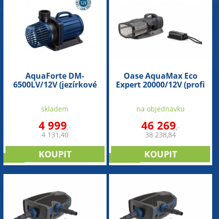
AquaForte DM-
Oase AquaMax Eco
6500LV/12V (jezírkové
Expert 20000/12V (profi
čerpadlo)
jezírkové čerpadlo)
skladem
na objednávku
4 999
46 269
,-
,-
4 131,40
38 238,84
sleva
novinka