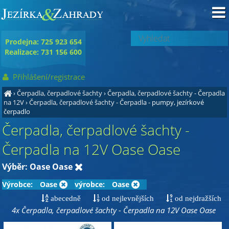
Prodejna: 725 923 654
Realizace: 731 156 600
Přihlášení/registrace
›
Čerpadla, čerpadlové šachty
›
Čerpadla, čerpadlové šachty - Čerpadla
na 12V
›
Čerpadla, čerpadlové šachty - Čerpadla
- pumpy, jezírkové
čerpadlo
Čerpadla, čerpadlové šachty -
Čerpadla na 12V Oase Oase
Výběr: Oase Oase
Výrobce:
Oase
výrobce:
Oase
abecedně
od nejlevnějších
od nejdražších
4x Čerpadla, čerpadlové šachty - Čerpadla na 12V Oase Oase