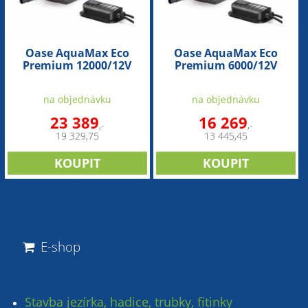
Oase AquaMax Eco
Oase AquaMax Eco
Premium 12000/12V
Premium 6000/12V
(jezírkové dvouvětvé
(jezírkové dvouvětvé
čerpadlo)
čerpadlo)
na objednávku
na objednávku
23 389
16 269
,-
,-
19 329,75
13 445,45
E-shop
Stavba jezírka, hadice, trubky, fitinky