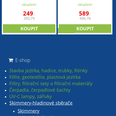
skladem
skladem
249
589
,-
,-
205,79
486,78
novinka
E-shop
Stavba jezírka, hadice, trubky, fitinky
Fólie, geotextílie, plastová jezírka
Filtry, filtrační sety a filtrační materiály
Čerpadla, čerpadlové šachty
UV-C lampy, zářivky
Skimmery-hladinové sběrače
Skimmery