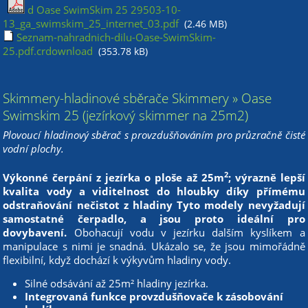
d Oase SwimSkim 25 29503-10-
13_ga_swimskim_25_internet_03.pdf
(2.46 MB)
Seznam-nahradnich-dilu-Oase-SwimSkim-
25.pdf.crdownload
(353.78 kB)
Skimmery-hladinové sběrače Skimmery » Oase
Swimskim 25 (jezírkový skimmer na 25m2)
Plovoucí hladinový sběrač s provzdušňováním pro průzračně čisté
vodní plochy.
2
Výkonné čerpání z jezírka o ploše až 25m
; výrazně lepší
kvalita vody a viditelnost do hloubky díky přímému
odstraňování nečistot z hladiny Tyto modely nevyžadují
samostatné čerpadlo, a jsou proto ideální pro
dovybavení.
Obohacují vodu v jezírku dalším kyslíkem a
manipulace s nimi je snadná. Ukázalo se, že jsou mimořádně
flexibilní, když dochází k výkyvům hladiny vody.
Silné odsávání až 25m² hladiny jezírka.
Integrovaná funkce provzdušňovače k zásobování