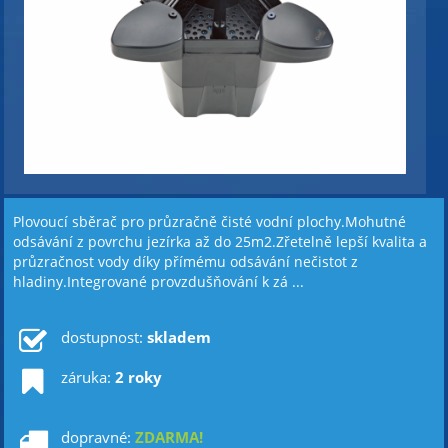
Plovoucí sběrač pro průzračně čisté vodní plochy.Mohutné
odsávání z povrchu jezírka až do 25m2.Zřetelně lepší kvalita a
průzračnost vody díky přímému odsávání nečistot z
hladiny.Integrované provzdušňování k zá ...
dostupnost:
skladem
záruka:
2 roky
dopravné:
ZDARMA!