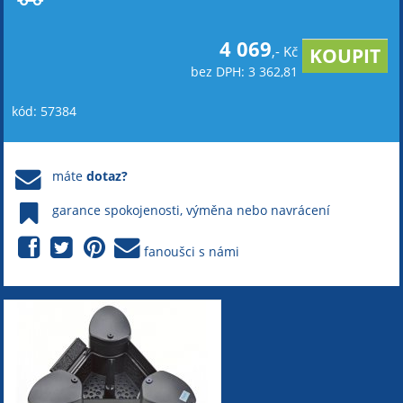
4 069
,- Kč
bez DPH: 3 362,81
kód: 57384
máte
dotaz?
garance spokojenosti, výměna nebo navrácení
fanoušci s námi