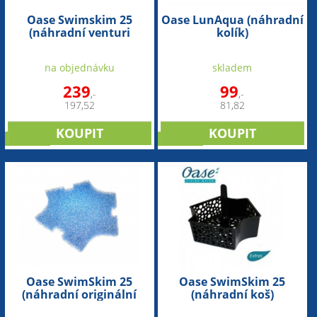
Oase Swimskim 25
Oase LunAqua (náhradní
(náhradní venturi
kolík)
tryska)
na objednávku
skladem
239
99
,-
,-
197,52
81,82
novinka
novinka
Oase SwimSkim 25
Oase SwimSkim 25
(náhradní originální
(náhradní koš)
pěnovka) - 1ks