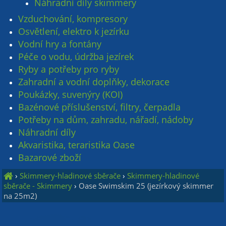
Náhradní díly skimmery
Vzduchování, kompresory
Osvětlení, elektro k jezírku
Vodní hry a fontány
Péče o vodu, údržba jezírek
Ryby a potřeby pro ryby
Zahradní a vodní doplňky, dekorace
Poukázky, suvenýry (KOI)
Bazénové příslušenství, filtry, čerpadla
Potřeby na dům, zahradu, nářadí, nádoby
Náhradní díly
Akvaristika, teraristika Oase
Bazarové zboží
›
Skimmery-hladinové sběrače
›
Skimmery-hladinové
sběrače - Skimmery
›
Oase Swimskim 25 (jezírkový skimmer
na 25m2)