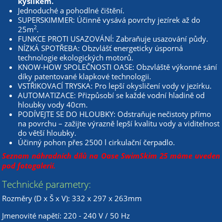
kyslíkem.
Jednoduché a pohodlné čištění.
SUPERSKIMMER: Účinně vysává povrchy jezírek až do
2
25m
.
FUNKCE PROTI USAZOVÁNÍ: Zabraňuje usazování půdy.
NÍZKÁ SPOTŘEBA: Obzvlášť energeticky úsporná
technologie ekologických motorů.
KNOW-HOW SPOLEČNOSTI OASE: Obzvláště výkonné sání
díky patentované klapkové technologii.
VSTŘIKOVACÍ TRYSKA: Pro lepší okysličení vody v jezírku.
AUTOMATIZACE: Přizpůsobí se každé vodní hladině od
hloubky vody 40cm.
PODÍVEJTE SE DO HLOUBKY: Odstraňuje nečistoty přímo
na povrchu – zažijte výrazně lepší kvalitu vody a viditelnost
do větší hloubky.
Účinný pohon přes 2500 l cirkulační čerpadlo.
Seznam náhradních dílů na Oase SwimSkim 25
máme uveden
pod fotogalerií.
Technické parametry:
Rozměry (D x Š x V): 332 x 297 x 263mm
Jmenovité napětí: 220 - 240 V / 50 Hz