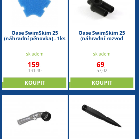
Oase SwimSkim 25
Oase SwimSkim 25
(náhradní pěnovka) - 1ks
(náhradní rozvod
vzduchu)
skladem
skladem
159
69
,-
,-
131,40
57,02
sleva
novinka