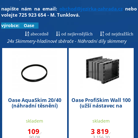
napište nám na email:
obchod@jezírka-zahrada.cz
nebo
volejte 725 923 654 - M. Tunklová.
výrobce:
Oase
abecedně
od nejlevnějších
od nejdražších
24x Skimmery-hladinové sběrače - Náhradní díly skimmery
Oase AquaSkim 20/40
Oase ProfiSkim Wall 100
(náhradní těsnění)
(užší nástavec na
rozšíření skimmeru)
skladem
skladem
109
3 819
,-
,-
90,08
3 156,20