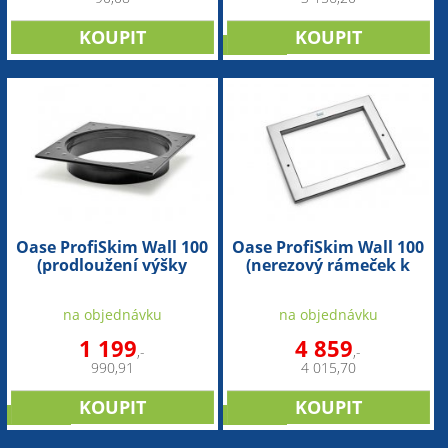
novinka
Oase ProfiSkim Wall 100
Oase ProfiSkim Wall 100
(prodloužení výšky
(nerezový rámeček k
skimmeru)
užšímu nástavci
skimmeru)
na objednávku
na objednávku
1 199
4 859
,-
,-
990,91
4 015,70
novinka
novinka