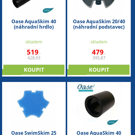
Oase AquaSkim 40
Oase AquaSkim 20/40
(náhradní hrdlo)
(náhradní podstavec)
skladem
skladem
519
479
,-
,-
428,93
395,87
novinka
novinka
Oase SwimSkim 25
Oase AquaSkim 40