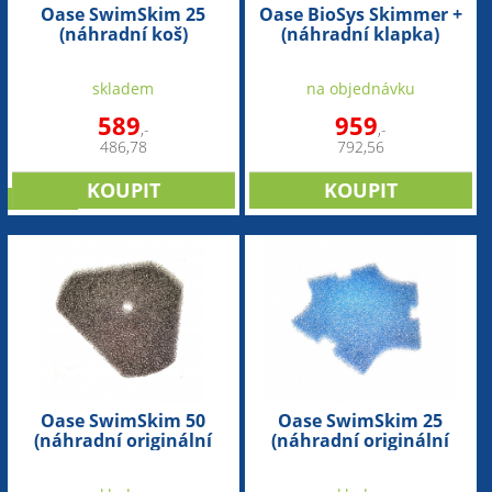
Oase SwimSkim 25
Oase BioSys Skimmer +
(náhradní koš)
(náhradní klapka)
skladem
na objednávku
589
959
,-
,-
486,78
792,56
novinka
Oase SwimSkim 50
Oase SwimSkim 25
(náhradní originální
(náhradní originální
pěnovka) - 1ks
pěnovka) - 1ks