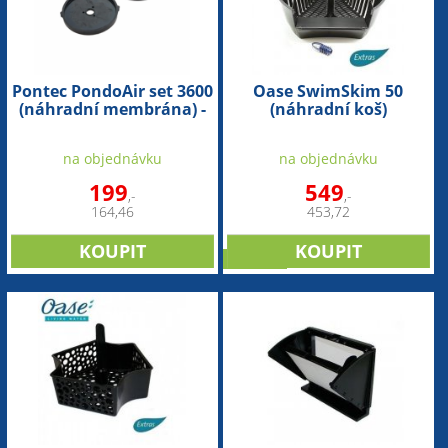
Pontec PondoAir set 3600
Oase SwimSkim 50
(náhradní membrána) -
(náhradní koš)
2ks
na objednávku
na objednávku
199
549
,-
,-
164,46
453,72
novinka