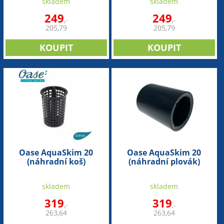
skladem
skladem
249
249
,-
,-
205,79
205,79
Oase AquaSkim 20
Oase AquaSkim 20
(náhradní koš)
(náhradní plovák)
skladem
skladem
319
319
,-
,-
263,64
263,64