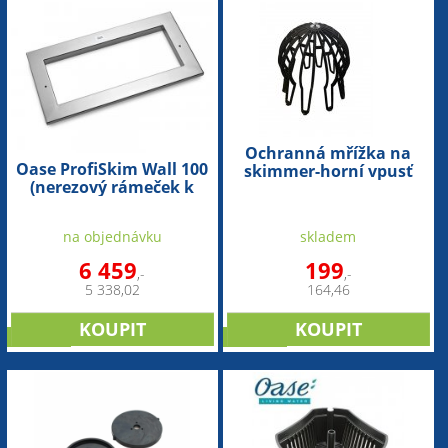
Ochranná mřížka na
Oase ProfiSkim Wall 100
skimmer-horní vpusť
(nerezový rámeček k
širšímu nástavci
skimmeru)
na objednávku
skladem
6 459
199
,-
,-
5 338,02
164,46
novinka
novinka