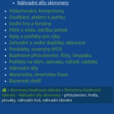
Náhradní díly skimmery
Vzduchování, kompresory
Osvětlení, elektro k jezírku
Vodní hry a fontány
Péče o vodu, údržba jezírek
Ryby a potřeby pro ryby
Zahradní a vodní doplňky, dekorace
Poukázky, suvenýry (KOI)
Bazénové příslušenství, filtry, čerpadla
Potřeby na dům, zahradu, nářadí, nádoby
Náhradní díly
Akvaristika, teraristika Oase
Bazarové zboží
›
Skimmery-hladinové sběrače
›
Skimmery-hladinové
sběrače - Náhradní díly skimmery
- příslušenství, hrdla,
plováky, náhradní koš, náhradní těsnění