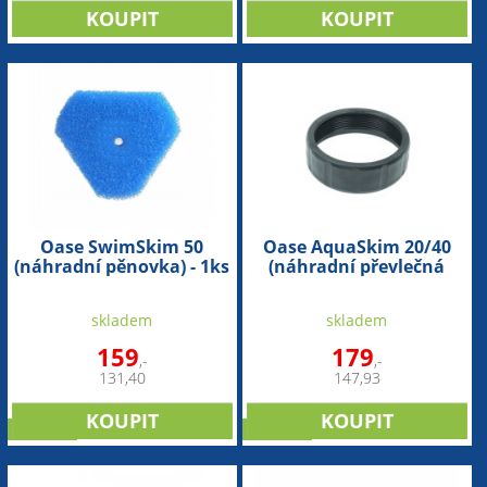
Oase SwimSkim 50
Oase AquaSkim 20/40
(náhradní pěnovka) - 1ks
(náhradní převlečná
matice)
skladem
skladem
159
179
,-
,-
131,40
147,93
novinka
novinka