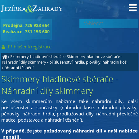
Prodejna: 725 923 654
Realizace: 731 156 600
Přihlášení/registrace
›
Skimmery-hladinové sběrače
›
Skimmery-hladinové sběrače -
Náhradní díly skimmery
- příslušenství, hrdla, plováky, náhradní koš,
náhradní těsnění
Skimmery-hladinové sběrače -
Náhradní díly skimmery
Ke všem skimmerům nabízíme také náhradní díly, další
příslušenství a součástky (náhradní koše, náhradní plováky,
pěnovky, náhradní hrdla, prodlužovací díly, náhradní převlečné
matice, podstavce a náhradní těsnění).
V případě, že jste požadovaný náhradní díl v naší nabídce
nenašli,