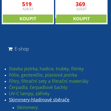
519
369
,-
,-
428,93
320,87
novinka
E-shop
Stavba jezírka, hadice, trubky, fitinky
Fólie, geotextílie, plastová jezírka
Filtry, filtrační sety a filtrační materiály
Čerpadla, čerpadlové šachty
UV-C lampy, zářivky
Skimmery-hladinové sběrače
Skimmery