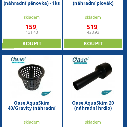
(náhradní pěnovka) - 1ks
(náhradní plovák)
skladem
skladem
159
519
,-
,-
131,40
428,93
sleva
Oase AquaSkim
Oase AquaSkim 20
40/Gravity (náhradní
(náhradní hrdlo)
koš)
skladem
skladem