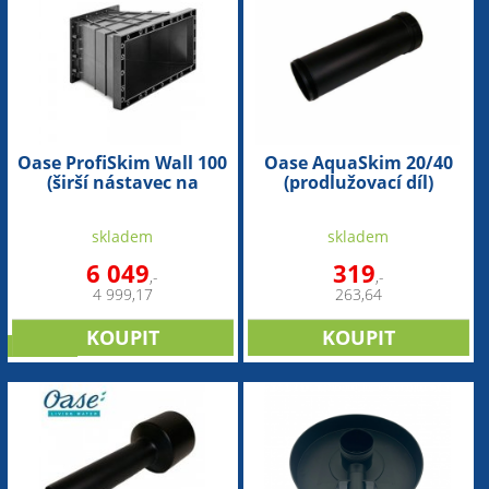
Oase ProfiSkim Wall 100
Oase AquaSkim 20/40
(širší nástavec na
(prodlužovací díl)
rozšíření skimmeru)
skladem
skladem
6 049
319
,-
,-
4 999,17
263,64
novinka