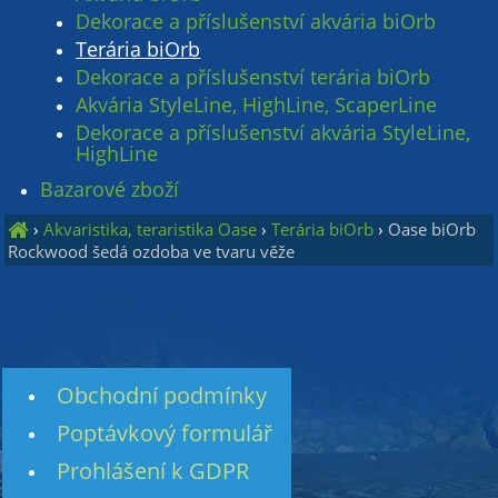
Dekorace a příslušenství akvária biOrb
Terária biOrb
Dekorace a příslušenství terária biOrb
Akvária StyleLine, HighLine, ScaperLine
Dekorace a příslušenství akvária StyleLine,
HighLine
Bazarové zboží
›
Akvaristika, teraristika Oase
›
Terária biOrb
›
Oase biOrb
Rockwood šedá ozdoba ve tvaru věže
Obchodní podmínky
Poptávkový formulář
Prohlášení k GDPR