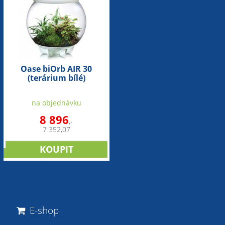
Oase biOrb AIR 30
(terárium bílé)
na objednávku
8 896
,-
7 352,07
NOVINKA
E-shop