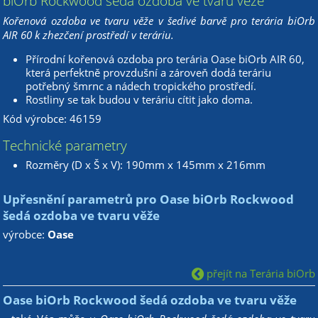
biOrb Rockwood šedá ozdoba ve tvaru věže
Kořenová ozdoba ve tvaru věže v šedivé barvě pro terária biOrb
AIR 60 k zhezčení prostředí v teráriu.
Přírodní kořenová ozdoba pro terária Oase biOrb AIR 60,
která perfektně provzdušní a zároveň dodá teráriu
potřebný šmrnc a nádech tropického prostředí.
Rostliny se tak budou v teráriu cítit jako doma.
Kód výrobce:
46159
Technické parametry
Rozměry (D x Š x V): 190mm x 145mm x 216mm
Upřesnění parametrů pro Oase biOrb Rockwood
šedá ozdoba ve tvaru věže
výrobce:
Oase
přejít na Terária biOrb
Oase biOrb Rockwood šedá ozdoba ve tvaru věže