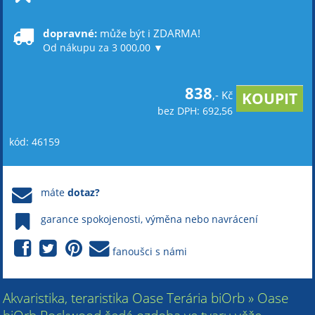
dopravné:
může být i ZDARMA!
Od nákupu za 3 000,00 ▼
838
,- Kč
bez DPH: 692,56
kód: 46159
máte
dotaz?
garance spokojenosti, výměna nebo navrácení
fanoušci s námi
Akvaristika, teraristika Oase Terária biOrb » Oase