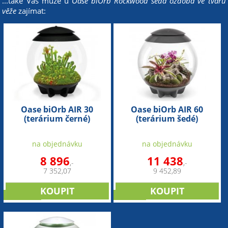
...také Vás může u
Oase biOrb Rockwood šedá ozdoba ve tvaru
věže
zajímat:
Oase biOrb AIR 30
Oase biOrb AIR 60
(terárium černé)
(terárium šedé)
na objednávku
na objednávku
8 896
11 438
,-
,-
7 352,07
9 452,89
NOVINKA
novinka