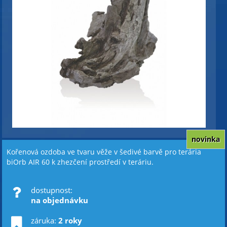
novinka
Kořenová ozdoba ve tvaru věže v šedivé barvě pro terária
biOrb AIR 60 k zhezčení prostředí v teráriu.
dostupnost:
na objednávku
záruka:
2 roky