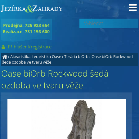
Prodejna: 725 923 654
Realizace: 731 156 600
Přihlášení/registrace
›
Akvaristika, teraristika Oase
›
Terária biOrb
›
Oase biOrb Rockwood
šedá ozdoba ve tvaru věže
Oase biOrb Rockwood šedá
ozdoba ve tvaru věže