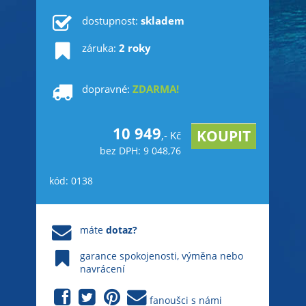
dostupnost:
skladem
záruka:
2 roky
dopravné:
ZDARMA!
10 949
,- Kč
bez DPH: 9 048,76
kód: 0138
máte
dotaz?
garance spokojenosti, výměna nebo
navrácení
fanoušci s námi