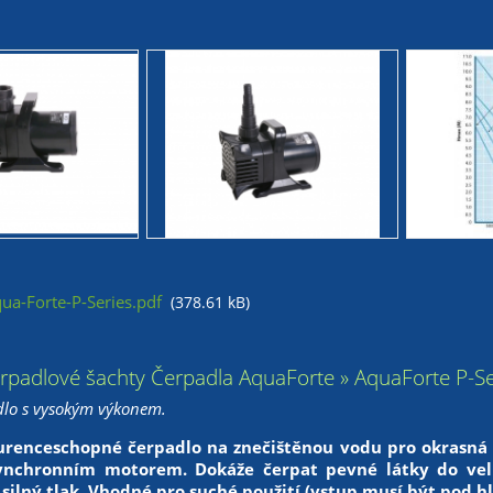
a-Forte-P-Series.pdf
(378.61 kB)
rpadlové šachty Čerpadla AquaForte » AquaForte P-Ser
dlo s vysokým výkonem.
renceschopné čerpadlo na znečištěnou vodu pro okrasná a
ynchronním motorem. Dokáže čerpat pevné látky do ve
a silný tlak. Vhodné pro suché použití (vstup musí být pod h