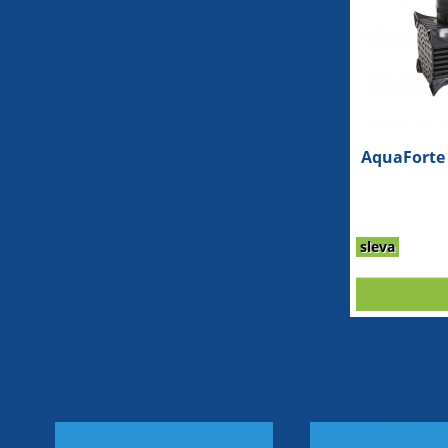
AquaForte 
sleva