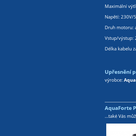
Maximální výtl
Napětí: 230V/
Druh motoru: 
Vstup/výstup: 
Délka kabelu z
Upřesnění p
výrobce:
Aqua
AquaForte P-
...také Vás mů