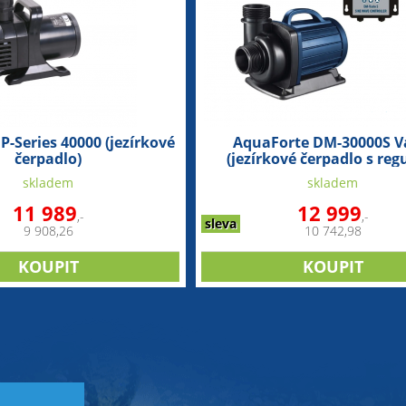
P-Series 40000 (jezírkové
AquaForte DM-30000S V
čerpadlo)
(jezírkové čerpadlo s regu
skladem
skladem
11 989
12 999
,-
,-
sleva
9 908,26
10 742,98