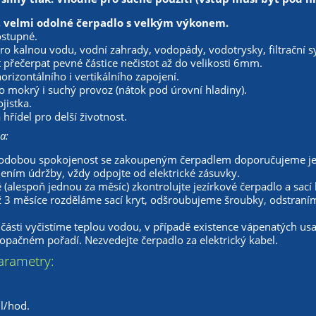
, velmi odolné čerpadlo s velkým výkonem.
stupné.
ro kalnou vodu, vodní zahrady, vodopády, vodotrysky, filtrační 
přečerpat pevné částice nečistot až do velikosti 6mm.
rizontálního i vertikálního zapojení.
 mokrý i suchý provoz (nátok pod úrovní hladiny).
jistka.
hřídel pro delší životnost.
a:
odobou spokojenost se zakoupeným čerpadlem doporučujeme je
ením údržby, vždy odpojte od elektrické zásuvky.
 (alespoň jednou za měsíc) zkontrolujte jezírkové čerpadlo a sac
ž 3 měsíce rozděláme sací kryt, odšroubujeme šroubky, odstraní
 části vyčistíme teplou vodou, v případě existence vápenatých us
opačném pořadí. Nezvedejte čerpadlo za elektrický kabel.
arametry:
l/hod.