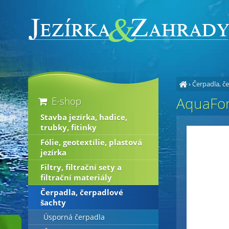
›
Čerpadla, č
AquaFort
E-shop
Stavba jezírka, hadice,
trubky, fitinky
Fólie, geotextílie, plastová
jezírka
Filtry, filtrační sety a
filtrační materiály
Čerpadla, čerpadlové
šachty
Úsporná čerpadla