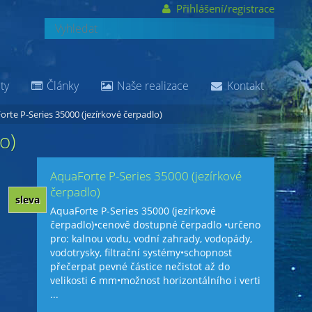
Přihlášení/registrace
ty
Články
Naše realizace
Kontakt
rte P-Series 35000 (jezírkové čerpadlo)
o)
AquaForte P-Series 35000 (jezírkové
čerpadlo)
sleva
AquaForte P-Series 35000 (jezírkové
čerpadlo)•cenově dostupné čerpadlo •určeno
pro: kalnou vodu, vodní zahrady, vodopády,
vodotrysky, filtrační systémy•schopnost
přečerpat pevné částice nečistot až do
velikosti 6 mm•možnost horizontálního i verti
...