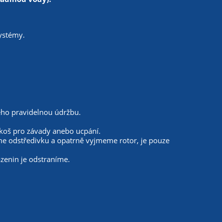
systémy.
ho pravidelnou údržbu.
í koš pro závady anebo ucpání.
me odstředivku a opatrně vyjmeme rotor, je pouze
azenin je odstraníme.