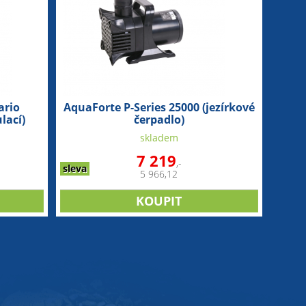
ario
AquaForte P-Series 25000 (jezírkové
lací)
čerpadlo)
skladem
7 219
,-
sleva
5 966,12