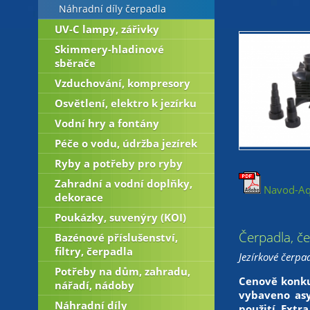
Náhradní díly čerpadla
UV-C lampy, zářivky
Skimmery-hladinové
sběrače
Vzduchování, kompresory
Osvětlení, elektro k jezírku
Vodní hry a fontány
Péče o vodu, údržba jezírek
Ryby a potřeby pro ryby
Zahradní a vodní doplňky,
Navod-Aqu
dekorace
Poukázky, suvenýry (KOI)
Čerpadla, če
Bazénové příslušenství,
filtry, čerpadla
Jezírkové čerpa
Potřeby na dům, zahradu,
Cenově konku
nářadí, nádoby
vybaveno as
Náhradní díly
použití. Extr