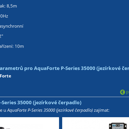
ak: 8,5m
50Hz
asynchronní
2"
ařízení: 10m
arametrů pro AquaForte P-Series 35000 (jezírkové če
Forte
př
Series 35000 (jezírkové čerpadlo)
že u
AquaForte P-Series 35000 (jezírkové čerpadlo)
zajímat: