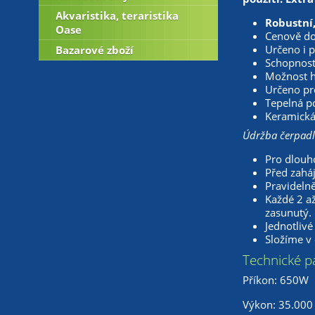
Akvaristika, teraristika
Robustní
Oase
Cenově do
Určeno i p
Bazarové zboží
Schopnost 
Možnost ho
Určeno pro
Tepelná po
Keramická 
Údržba čerpadl
Pro dlouh
Před zaháj
Pravidelně
Každé 2 a
zasunutý.
Jednotlivé
Složíme v 
Technické p
Příkon: 650W
Výkon: 35.000 