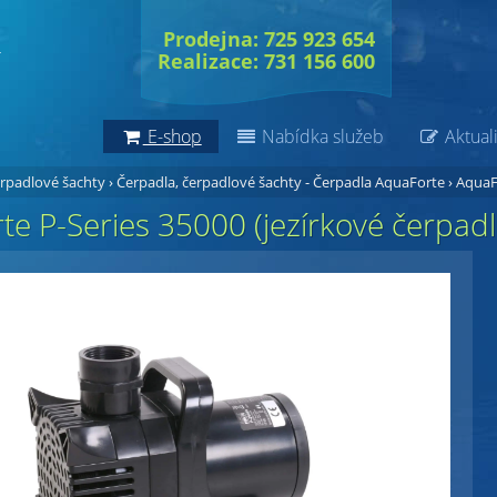
Prodejna: 725 923 654
Realizace: 731 156 600
E-shop
Nabídka služeb
Aktuali
erpadlové šachty
›
Čerpadla, čerpadlové šachty - Čerpadla AquaForte
›
AquaFo
e P-Series 35000 (jezírkové čerpadl