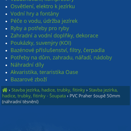
Osvětlení, elektro k jezírku
Vodní hry a fontány
Péče o vodu, údržba jezírek
Ryby a potřeby pro ryby
Zahradní a vodní doplňky, dekorace
Poukázky, suvenýry (KOI)
Bazénové příslušenství, filtry, čerpadla
Potřeby na dům, zahradu, nářadí, nádoby
Náhradní díly
Akvaristika, teraristika Oase
Bazarové zboží
›
Stavba jezírka, hadice, trubky, fitinky
›
Stavba jezírka,
hadice, trubky, fitinky - Šoupata
›
PVC Praher šoupě 50mm
(náhradní těsnění)