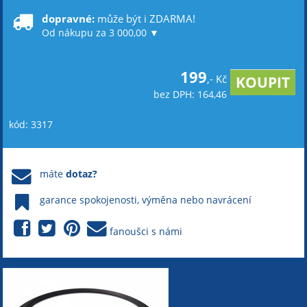
dopravné:
může být i ZDARMA!
Od nákupu za 3 000,00 ▼
199
,- Kč
bez DPH: 164,46
kód: 3317
máte
dotaz?
garance spokojenosti, výměna nebo navrácení
fanoušci s námi