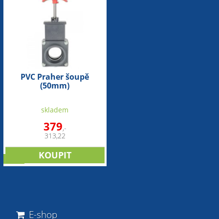
PVC Praher šoupě
(50mm)
skladem
379
,-
313,22
sleva
E-shop