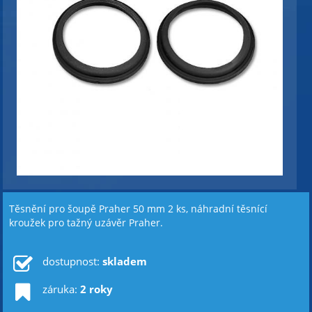
Těsnění pro šoupě Praher 50 mm 2 ks, náhradní těsnící
kroužek pro tažný uzávěr Praher.
dostupnost:
skladem
záruka:
2 roky