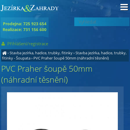
Prodejna: 725 923 654
Realizace: 731 156 600
Přihlášení/registrace
›
Stavba jezírka, hadice, trubky, fitinky
›
Stavba jezírka, hadice, trubky,
fitinky - Šoupata
›
PVC Praher šoupě 50mm (náhradní těsnění)
PVC Praher šoupě 50mm
(náhradní těsnění)