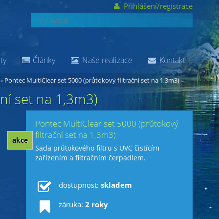
Přihlášení/registrace
ty
Články
Naše realizace
Kontakt
›
Pontec MultiClear set 5000 (průtokový filtrační set na 1,3m3)
ční set na 1,3m3)
Pontec MultiClear set 5000 (průtokový
filtrační set na 1,3m3)
akce
Sada průtokového filtru s UVC čistícím
zařízením a filtračním čerpadlem.
dostupnost:
skladem
záruka:
2 roky