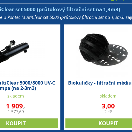
Clear set 5000 (průtokový filtrační set na 1,3m3)
že u
Pontec MultiClear set 5000 (průtokový filtrační set na 1,3m3)
zaj
ltiClear 5000/8000 UV-C
Biokuličky - filtrační médi
ampa (na 2-3m3)
skladem
skladem
1 909
3,00
,-
1 577,69
2,48