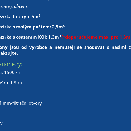
ené výrobcem:
3
zírka bez ryb: 5m
3
ezírka s malým počtem: 2,5m
3
zírka s osazením KOI: 1,3m
(*doporučujeme max. pro 1,3m
ny jsou od výrobce a nemusejí se shodovat s našimi z
aktujte.
arametry:
a: 1500l/h
ýška: 1,9 m
4 mm-filtrační otvory
7W