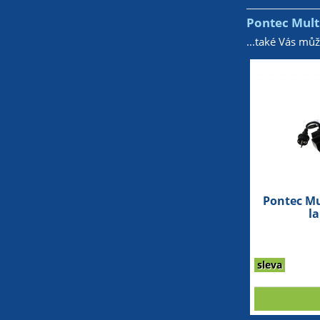
Pontec Multi
...také Vás mů
Pontec Mu
l
sleva