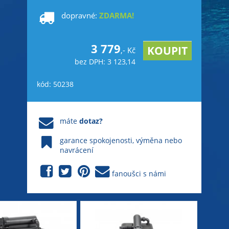
dopravné:
ZDARMA!
3 779
,- Kč
bez DPH: 3 123,14
kód: 50238
máte
dotaz?
garance spokojenosti, výměna nebo
navrácení
fanoušci s námi