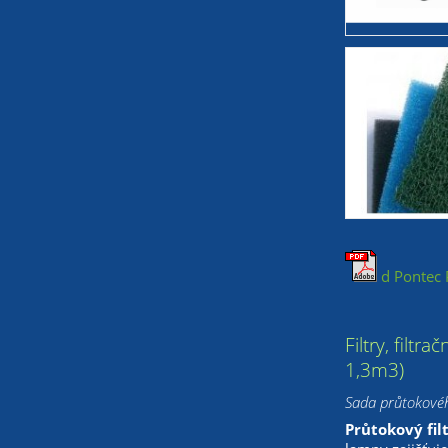
d Pontec 
Filtry, filtr
1,3m3)
Sada průtokového
Průtokový fil