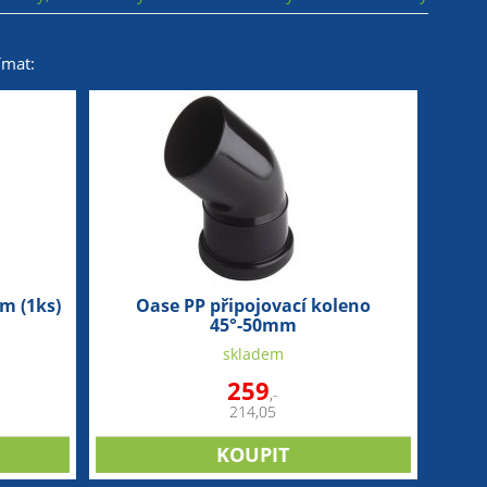
ímat:
um (1ks)
Oase PP připojovací koleno
45°-50mm
skladem
259
,-
214,05