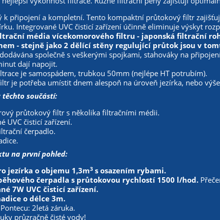
 nejlepší výkonnost filtrace. Různé filtrační pěny zajišťují optimál
 k připojení a kompletní. Tento kompaktní průtokový filtr zajišťu
rku. Integrované UVC čisticí zařízení účinně eliminuje výskyt rozp
iltrační média vícekomorového filtru - japonská filtrační 
em - stejně jako 2 dělící stěny regulující průtok jsou v to
e dodávána společně s veškerými spojkami, stahováky na připojen
inut dají napojit.
iltrace je samospádem, trubkou 50mm (nejlépe HT potrubím).
filtr je potřeba umístit dnem alespoň na úroveň jezírka, nebo výše
 těchto součástí:
vý průtokový filtr s několika filtračními médii.
é UVC čisticí zařízení.
ltrační čerpadlo.
adice.
tu na první pohled:
3
ro jezírka o objemu 1,3m
s osazením rybami.
běhového čerpadla s průtokovou rychlostí 1500 l/hod.
Přeče
né 7W UVC čisticí zařízení.
adice o délce 3m.
 Pontecu: 2letá záruka.
uky průzračně čisté vody!