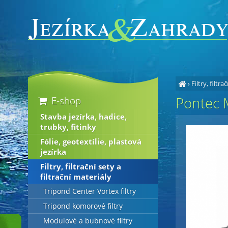
›
Filtry, filtra
Pontec M
E-shop
Stavba jezírka, hadice,
trubky, fitinky
Fólie, geotextílie, plastová
jezírka
Filtry, filtrační sety a
filtrační materiály
Tripond Center Vortex filtry
Tripond komorové filtry
Modulové a bubnové filtry