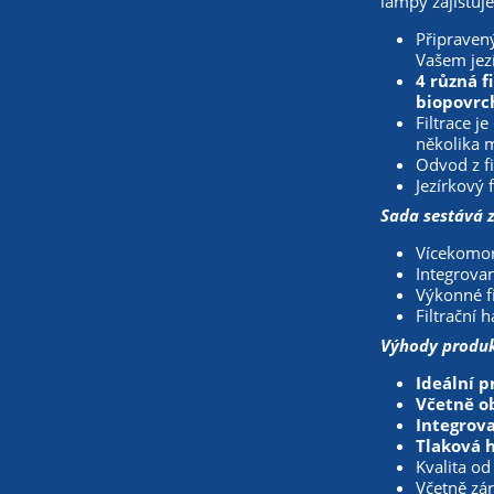
lampy zajišťuje
Připravený
Vašem jezí
4 různá f
biopovrch
Filtrace j
několika m
Odvod z f
Jezírkový 
Sada sestává z
Vícekomoro
Integrovan
Výkonné fi
Filtrační h
Výhody produk
Ideální p
Včetně o
Integrova
Tlaková h
Kvalita od
Včetně zár