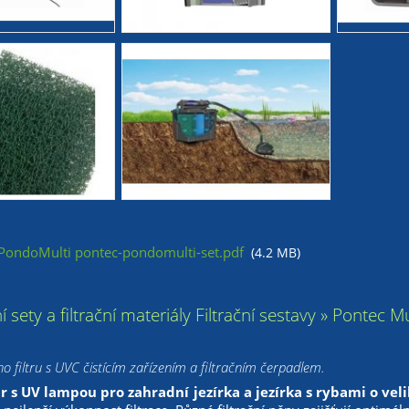
PondoMulti pontec-pondomulti-set.pdf
(4.2 MB)
ační sety a filtrační materiály Filtrační sestavy » Pontec 
 filtru s UVC čistícím zařízením a filtračním čerpadlem.
tr s UV lampou pro zahradní jezírka a jezírka s rybami o vel