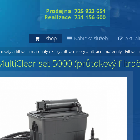
Prodejna: 725 923 654
Realizace: 731 156 600
E-shop
Nabídka služeb
Aktuali
ční sety a filtrační materiály
›
Filtry, filtrační sety a filtrační materiály - Filtrační
ultiClear set 5000 (průtokový filtra