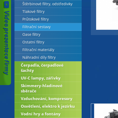
Štěrbinové filtry, odstředivky
Tlakové filtry
Průtokové filtry
Filtrační sestavy
Oase filtry
Ostatní filtry
Filtrační materiály
Náhradní díly filtry
Čerpadla, čerpadlové
šachty
UV-C lampy, zářivky
Skimmery-hladinové
sběrače
Vzduchování, kompresory
Osvětlení, elektro k jezírku
Vodní hry a fontány