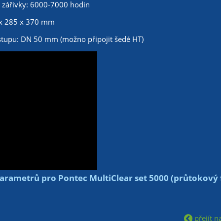
 zářivky: 6000-7000 hodin
x 285 x 370 mm
stupu: DN 50 mm (možno připojit šedé HT)
rametrů pro Pontec MultiClear set 5000 (průtokový fi
přejít na