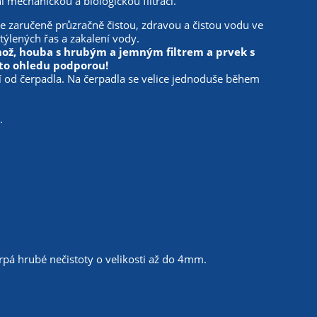
ní mechanickou a biologickou filtraci.
je zaručeně průzračně čistou, zdravou a čistou vodu ve
týlených řas a zakalení vody.
rohož, houba s hrubým a jemným filtrem a prvek s
mto ohledu podporou!
í od čerpadla. Na čerpadla se velice jednoduše během
.
rpá hrubé nečistoty o velikosti až do 4mm.