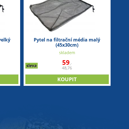
velký
Pytel na filtrační média malý
(45x30cm)
skladem
59
,-
sleva
48,76