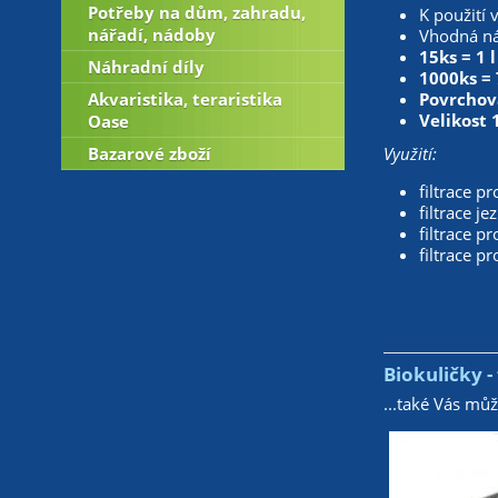
Potřeby na dům, zahradu,
K použití 
nářadí, nádoby
Vhodná náp
15ks = 1 l
Náhradní díly
1000ks = 
Akvaristika, teraristika
Povrchov
Velikost 
Oase
Bazarové zboží
Využití:
filtrace pr
filtrace je
filtrace pr
filtrace p
Biokuličky -
...také Vás mů