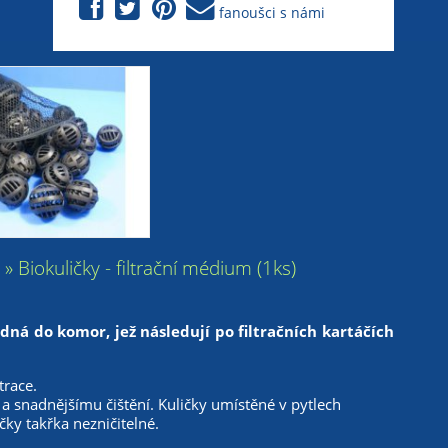
fanoušci s námi
ky » Biokuličky - filtrační médium (1ks)
ná do komor, jež následují po filtračních kartáčích
trace.
 a snadnějšímu čištění. Kuličky umístěné v pytlech
ičky takřka nezničitelné.