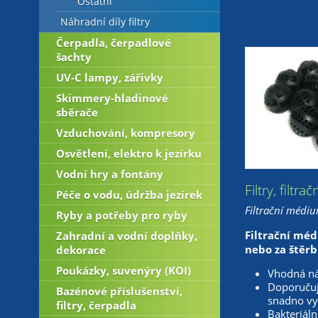
Ostatní
Náhradní díly filtry
Čerpadla, čerpadlové
šachty
UV-C lampy, zářivky
Skimmery-hladinové
sběrače
Vzduchování, kompresory
Osvětlení, elektro k jezírku
Vodní hry a fontány
Filtry, filtr
Péče o vodu, údržba jezírek
Filtrační médiu
Ryby a potřeby pro ryby
Filtrační méd
Zahradní a vodní doplňky,
nebo za štěrb
dekorace
Poukázky, suvenýry (KOI)
Vhodná náp
Doporučuje
Bazénové příslušenství,
snadno vyp
filtry, čerpadla
Bakteriáln