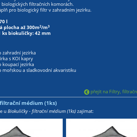
v biologických filtračních komorách.
lň pro biologický filtr v zahradním jezírku.
70 l
2
3
á plocha až 300m
/m
1 ks biokuličky: 42 mm
o zahradní jezírka
zírka s KOI kapry
o koupací jezírka
ro mořskou a sladkovodní akvaristiku
přejít na Filtry, filtrač
 filtrační médium (1ks)
že u
Biokuličky - filtrační médium (1ks)
zajímat: