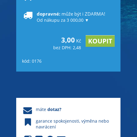
dopravné:
může být i ZDARMA!
Od nákupu za 3 000,00 ▼
3,00
Kč
bez DPH: 2,48
kód: 0176
máte
dotaz?
garance spokojenosti, výměna nebo
navrácení