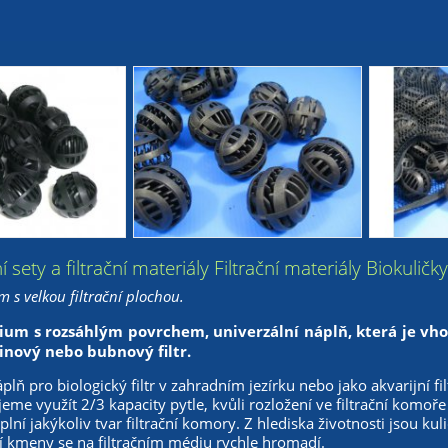
ační sety a filtrační materiály Filtrační materiály Biokulič
m s velkou filtrační plochou.
ium s rozsáhlým povrchem, univerzální náplň, která je vhod
inový nebo bubnový filtr.
lň pro biologický filtr v zahradním jezírku nebo jako akvarijní fil
me využít 2/3 kapacity pytle, kvůli rozložení ve filtrační komoře
lní jakýkoliv tvar filtrační komory. Z hlediska životnosti jsou kul
í kmeny se na filtračním médiu rychle hromadí.