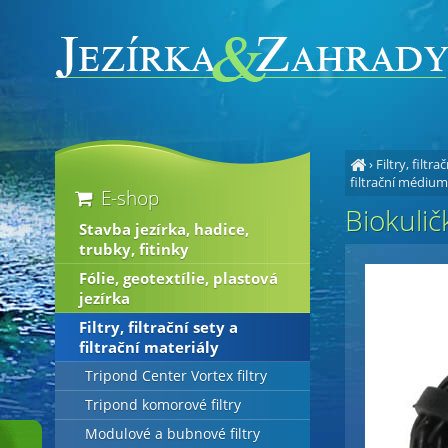
›
Filtry, filtra
filtrační médium
E-shop
Biokulič
Stavba jezírka, hadice,
trubky, fitinky
Fólie, geotextílie, plastová
jezírka
Filtry, filtrační sety a
filtrační materiály
Tripond Center Vortex filtry
Tripond komorové filtry
Modulové a bubnové filtry