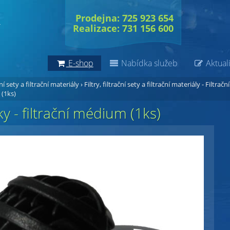
Prodejna: 725 923 654
Realizace: 731 156 600
E-shop
Nabídka služeb
Aktuali
ční sety a filtrační materiály
›
Filtry, filtrační sety a filtrační materiály - Filtrační
 (1ks)
ky - filtrační médium (1ks)