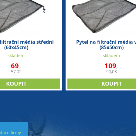
filtrační média střední
Pytel na filtrační média 
(60x45cm)
(85x50cm)
skladem
skladem
69
109
,-
,-
57,02
90,08
tace firmy