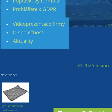
Poptávkový formulář
Prohlášení k GDPR
Videoprezentace firmy
O společnosti
Aktuality
© 2026 Insion
Navštívené:
Pytel na filtrační
média malý