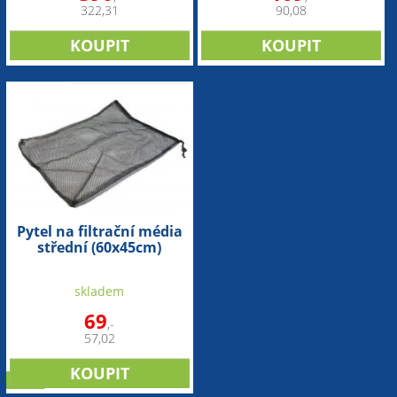
322,31
90,08
Pytel na filtrační média
střední (60x45cm)
skladem
69
,-
57,02
sleva