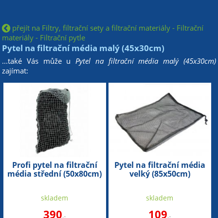
přejít na Filtry, filtrační sety a filtrační materiály - Filtrační
materiály - Filtrační pytle
Pytel na filtrační média malý (45x30cm)
...také Vás může u
Pytel na filtrační média malý (45x30cm)
zajímat:
Profi pytel na filtrační
Pytel na filtrační média
média střední (50x80cm)
velký (85x50cm)
skladem
skladem
390
109
,-
,-