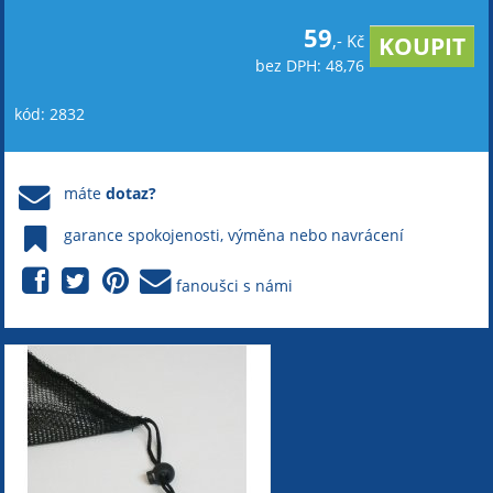
59
,- Kč
bez DPH: 48,76
kód: 2832
máte
dotaz?
garance spokojenosti, výměna nebo navrácení
fanoušci s námi