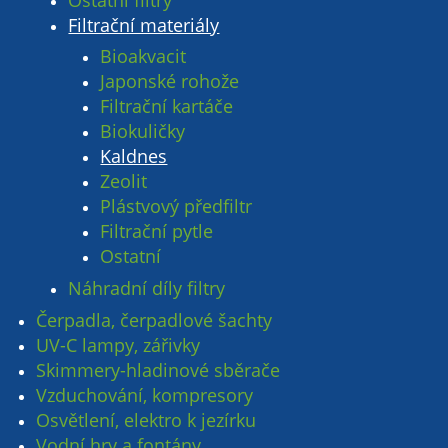
Ostatní filtry
Filtrační materiály
Bioakvacit
Japonské rohože
Filtrační kartáče
Biokuličky
Kaldnes
Zeolit
Plástvový předfiltr
Filtrační pytle
Ostatní
Náhradní díly filtry
Čerpadla, čerpadlové šachty
UV-C lampy, zářivky
Skimmery-hladinové sběrače
Vzduchování, kompresory
Osvětlení, elektro k jezírku
Vodní hry a fontány