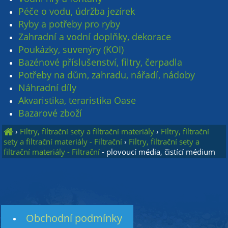
Péče o vodu, údržba jezírek
Ryby a potřeby pro ryby
Zahradní a vodní doplňky, dekorace
Poukázky, suvenýry (KOI)
Bazénové příslušenství, filtry, čerpadla
Potřeby na dům, zahradu, nářadí, nádoby
Náhradní díly
Akvaristika, teraristika Oase
Bazarové zboží
›
Filtry, filtrační sety a filtrační materiály
›
Filtry, filtrační
sety a filtrační materiály - Filtrační
›
Filtry, filtrační sety a
filtrační materiály - Filtrační
- plovoucí média, čistící médium
Obchodní podmínky