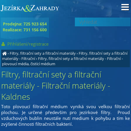
Prodejna: 725 923 654
Realizace: 731 156 600
Přihlášení/registrace
›
Filtry, filtrační sety a filtrační materiály
›
Filtry, filtrační sety a filtrační
materiály - Filtrační
›
Filtry, filtrační sety a filtrační materiály - Filtrační
-
plovoucí média, čistící médium
Filtry, filtrační sety a filtrační
materiály - Filtrační materiály -
Kaldnes
Toto plovoucí filtrační médium vyniká svou velkou filtrační
plochou. Je určené především pro jezírkové filtry. Proud
vzduchových bublin neustále nutí medium k pohybu a tím ke
zvýšené činnosti filtračních bakterií.