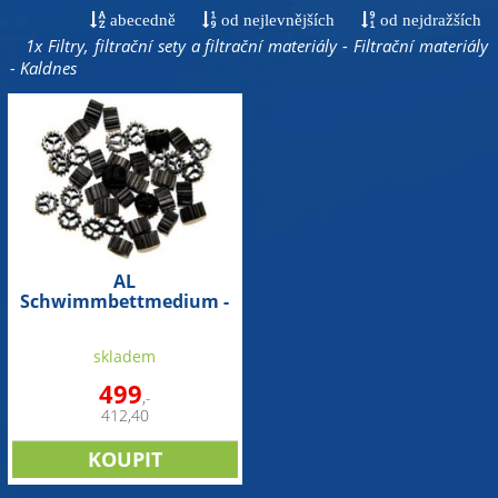
abecedně
od nejlevnějších
od nejdražších
1x Filtry, filtrační sety a filtrační materiály - Filtrační materiály
- Kaldnes
AL
Schwimmbettmedium -
filtrační médium (10 l)
skladem
499
,-
412,40