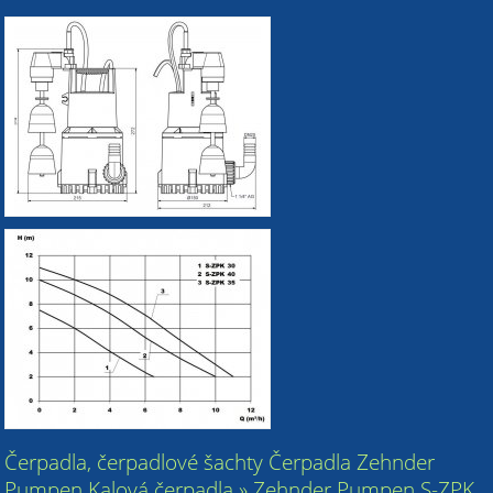
Čerpadla, čerpadlové šachty Čerpadla Zehnder
Pumpen Kalová čerpadla » Zehnder Pumpen S-ZPK