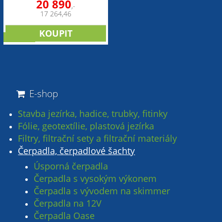
20 890
,-
17 264,46
novinka
E-shop
Stavba jezírka, hadice, trubky, fitinky
Fólie, geotextílie, plastová jezírka
Filtry, filtrační sety a filtrační materiály
Čerpadla, čerpadlové šachty
Úsporná čerpadla
Čerpadla s vysokým výkonem
Čerpadla s vývodem na skimmer
Čerpadla na 12V
Čerpadla Oase