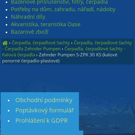
Bazénové příslušenství, filtry, čerpadla
Potřeby na dům, zahradu, nářadí, nádoby
Náhradní díly
Akvaristika, teraristika Oase
Bazarové zboží
›
Čerpadla, čerpadlové šachty
›
Čerpadla, čerpadlové šachty
- Čerpadla Zehnder Pumpen
›
Čerpadla, čerpadlové šachty -
Kalová čerpadla
›
Zehnder Pumpen S-ZPK 30 KS (kalové
ponorné čerpadlo-plastové)
Obchodní podmínky
Poptávkový formulář
Prohlášení k GDPR