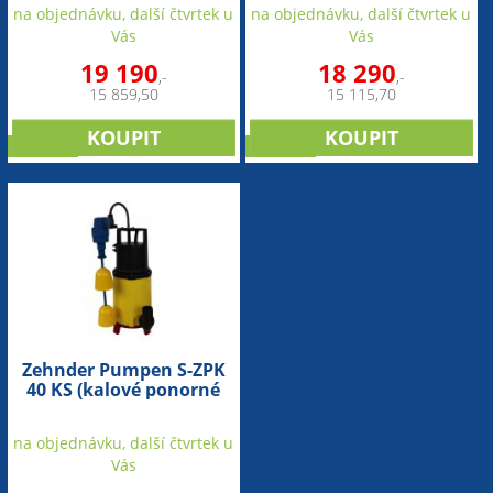
na objednávku, další čtvrtek u
na objednávku, další čtvrtek u
Vás
Vás
19 190
18 290
,-
,-
15 859,50
15 115,70
novinka
novinka
Zehnder Pumpen S-ZPK
40 KS (kalové ponorné
čerpadlo-plastové)
na objednávku, další čtvrtek u
Vás