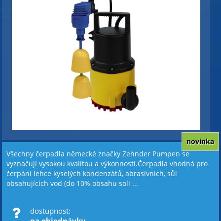
novinka
Všechny čerpadla německé značky Zehnder Pumpen se
vyznačují vysokou kvalitou a výkonností.Čerpadla vhodná pro
čerpání lehce kyselých kondenzátů, abrasivních, sůl
obsahujících vod (do 10% obsahu soli ...
dostupnost:
na objednávku