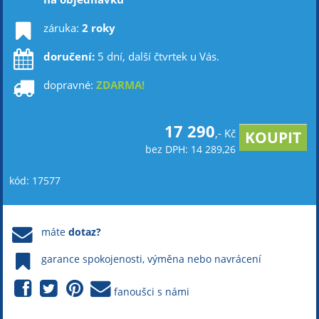
záruka:
2 roky
doručení:
5 dní, další čtvrtek u Vás.
dopravné:
ZDARMA!
17 290
,- Kč
bez DPH: 14 289,26
kód: 17577
máte
dotaz?
garance spokojenosti, výměna nebo navrácení
fanoušci s námi