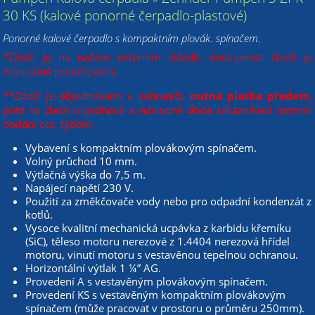
30 KS (kalové ponorné čerpadlo-plastové)
Ponorné kalové čerpadlo s kompaktním plovák. spínačem.
*Zboží je na našem externím skladě, dostupnost zboží je
manuálně prověřována.
**Zboží je objednáváno v zahraničí,
nutná platba předem
,
poté se zboží objednává a následně dodá zákazníkovi (termín
dodání cca. týden).
Vybavení s kompaktním plovákovým spínačem.
Volný průchod 10 mm.
Výtlačná výška do 7,5 m.
Napájecí napětí 230 V.
Použití za změkčovače vody nebo pro odpadní kondenzát z
kotlů.
Vysoce kvalitní mechanická ucpávka z karbidu křemíku
(SiC), těleso motoru nerezové z 1.4404 nerezová hřídel
motoru, vinutí motoru s vestavěnou tepelnou ochranou.
Horizontální výtlak 1 ¼” AG.
Provedení A s vestavěným plovákovým spínačem.
Provedení KS s vestavěným kompaktním plovákovým
spínačem (může pracovat v prostoru o průměru 250mm).