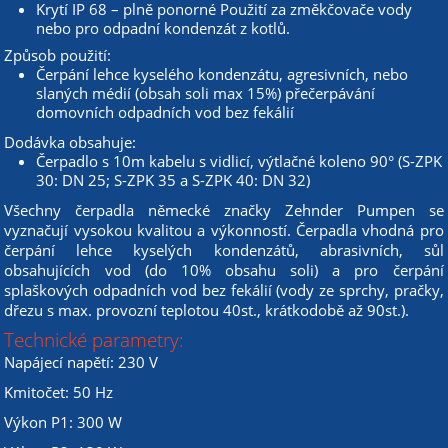
Krytí IP 68 – plně ponorné Použití za změkčovače vody
nebo pro odpadní kondenzát z kotlů.
Způsob použití:
Čerpání lehce kyselého kondenzátu, agresivních, nebo
slaných médií (obsah soli max 15%) přečerpávání
domovních odpadních vod bez fekálií
Dodávka obsahuje:
Čerpadlo s 10m kabelu s vidlicí, výtlačné koleno 90° (S-ZPK
30: DN 25; S-ZPK 35 a S-ZPK 40: DN 32)
Všechny čerpadla německé značky Zehnder Pumpen se
vyznačují vysokou kvalitou a výkonností. Čerpadla vhodná pro
čerpání lehce kyselých kondenzátů, abrasivních, sůl
obsahujících vod (do 10% obsahu soli) a pro čerpání
splaškových odpadních vod bez fekálií (vody ze sprchy, pračky,
dřezu s max. provozní teplotou 40st., krátkodobě až 90st.).
Technické parametry:
Napájecí napětí: 230 V
Kmitočet: 50 Hz
Výkon P1: 300 W