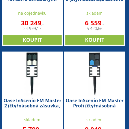
tryskami)
ovladatelné,1
regulovatelná
na objednávku
skladem
ovladačem,1 trvalá)
30 249
6 559
,-
,-
24 999,17
5 420,66
Oase InScenio FM-Master
Oase InScenio FM-Master
2 (čtyřnásobná zásuvka,
Profi (čtyřnásobná
3 dálkově ovládané)
zásuvka,3 dálkově
ovládané,1
skladem
skladem
regulovatelná
ovladačem)