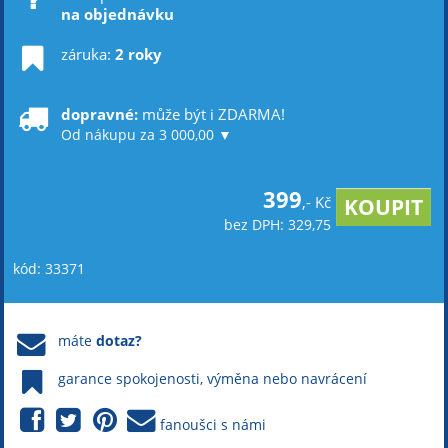
na objednávku
záruka:
2 roky
dopravné:
může být i ZDARMA!
Od nákupu za 3 000,00 ▼
399
,- Kč
bez DPH: 329,75
kód: 33371
máte
dotaz?
garance spokojenosti, výměna nebo navrácení
fanoušci s námi