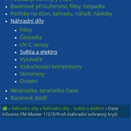
Bazénové příslušenství, filtry, čerpadla
Potřeby na dům, zahradu, nářadí, nádoby
Náhradní díly
Filtry
Čerpadla
UV-C lampy
Světla a elektro
Vysavače
Vzduchovací kompresory
Skimmery
Ostatní
Akvaristika, teraristika Oase
Bazarové zboží
›
Náhradní díly
›
Náhradní díly - Světla a elektro
›
Oase
InScenio FM-Master 1/2/3/Profi (náhradní ochranný kryt)