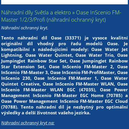
Náhradní díly Světla a elektro » Oase InScenio FM-
Master 1/2/3/Profi (náhradní ochranný kryt)
Náhradní ochranný kryt.
Tento náhradní díl Oase (33371) je vysoce kvalitní
originální díl vhodný pro řadu modelů Oase. Je
kompatibilní s následujícími modely: Oase Water Jet
Lightning, Oase Water Quintet, Oase Water Trio, Oase
JumpingJet Rainbow Star Set, Oase JumpingJet Rainbow
Star Extension Set, Oase InScenio FM-Master 2, Oase
InScenio FM-Master 3, Oase InScenio FM-ProfiMaster, Oase
InScenio 230, Oase InScenio FM-Master 1, Oase Water
Quintet Creative, Oase InScenio FM-Master WLAN, Oase
InScenio FM-Master WLAN EGC (47035), Oase Power
Management InScenio FM-Master EGC Home (70785) a
Oase Power Management InScenio FM-Master EGC Cloud
(70788). Tento náhradní díl je nezbytný pro optimální
výsledky a delší životnost vašeho jezírka.
Náhradní ochranný kryt na: