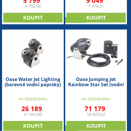
5 799
9 049
,-
,-
4 792,56
7 478,51
doprodej
Oase Water Jet Lighting
Oase Jumping Jet
(barevné vodní paprsky)
Rainbow Star Set (vodní
hra)
na objednávku
na objednávku
26 189
71 179
,-
,-
21 643,80
58 825,62
sleva