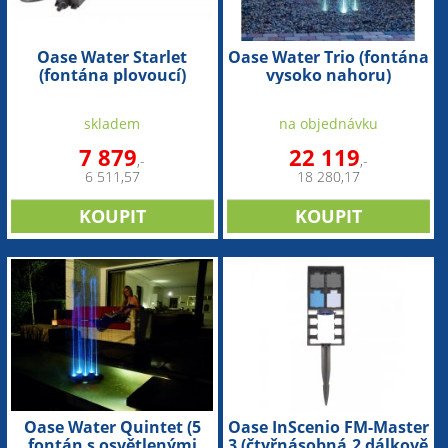
Oase Water Starlet
Oase Water Trio (fontána
(fontána plovoucí)
vysoko nahoru)
skladem
na objednávku
7 879
22 119
,-
,-
6 511,57
18 280,17
Oase Water Quintet (5
Oase InScenio FM-Master
fontán s osvětlenými
3 (čtyřnásobná,2 dálkově