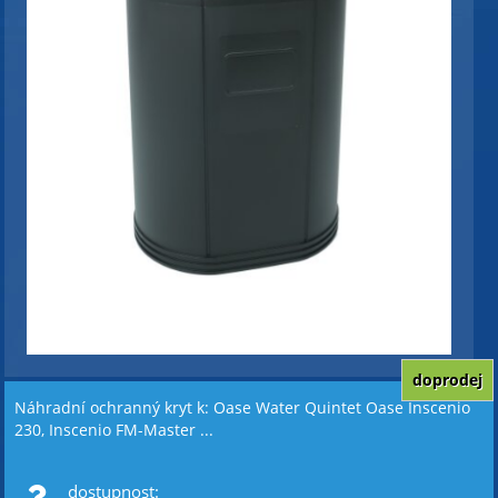
doprodej
Náhradní ochranný kryt k: Oase Water Quintet Oase Inscenio
230, Inscenio FM-Master ...
dostupnost: