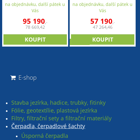
na objednávku, další pátek u
na objednávku, další pátek u
Vás
Vás
95 190
57 190
,-
,-
78 669,42
47 264,46
novinka
E-shop
Stavba jezírka, hadice, trubky, fitinky
Fólie, geotextílie, plastová jezírka
Filtry, filtrační sety a filtrační materiály
Čerpadla, čerpadlové šachty
Úsporná čerpadla