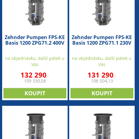
Zehnder Pumpen FPS-KE
Zehnder Pumpen FPS-KE
Basis 1200 ZPG71.2 400V
Basis 1200 ZPG71.1 230V
(přečerpávací jímka)
(přečerpávací jímka)
na objednávku, další pátek u
na objednávku, další pátek u
Vás
Vás
132 290
131 290
,-
,-
109 330,58
108 504,13