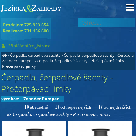
Prodejna: 725 923 654
Realizace: 731 156 600
Přihlášení/registrace
›
Čerpadla, čerpadlové šachty
›
Čerpadla, čerpadlové šachty - Čerpadla
Zehnder Pumpen
›
Čerpadla, čerpadlové šachty - Přečerpávací jímky
-
Přečerpávací jímky
Čerpadla, čerpadlové šachty -
Přečerpávací jímky
výrobce:
Zehnder Pumpen
abecedně
od nejlevnějších
od nejdražších
8x Čerpadla, čerpadlové šachty - Přečerpávací jímky