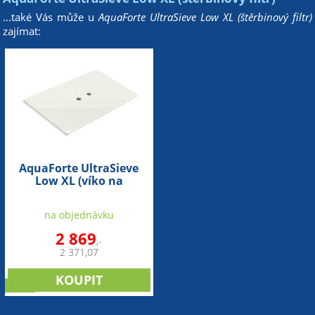
...také Vás může u
AquaForte UltraSieve Low XL (štěrbinový filtr)
zajímat:
AquaForte UltraSieve
Low XL (víko na
štěrbinový filtr)
na objednávku
2 869
,-
2 371,07
sleva