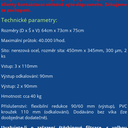
klienty kontaktovat ohledně výše dopravného. Děkujeme
za pochopení.
Technické parametry:
Rozměry (D x Š x V): 64cm x 73cm x 75cm
Maximální průtok: 40.000 l/hod.
Síto: nerezová ocel, rozměr síta: 450mm x 345mm, 300 µm, 2
ks
Vstup: 3 x 110mm
Výstup odkalování: 90mm
Výstup: 2 x 90mm
Hmotnost: cca 40 kg
Příslušenství: flexibilní redukce 90/60 mm (výstup), PVC
kroužek 110 mm (odkalování). Dodáváno bez víka (lze
doobjednat dodatečně).
Uvažujete-li o zařazení štěrbinové filtrace, s volbou