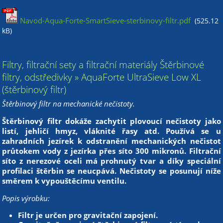
Navod-Aqua-Forte-SmartSieve-sterbinovy-filtr.pdf
(525.12
kB)
Filtry, filtrační sety a filtrační materiály Štěrbinové
filtry, odstředivky » AquaForte UltraSieve Low XL
(štěrbinový filtr)
Štěrbinový filtr na mechanické nečistoty.
Štěrbinový filtr dokáže zachytit plovoucí nečistoty jako
listí, jehličí hmyz, vláknité řasy atd. Používá se u
zahradních jezírek k odstranění mechanických nečistot
průtokem vody z jezírka přes síto 300 mikronů. Filtrační
síto z nerezové oceli má prohnutý tvar a díky speciální
profilaci štěrbin se neucpává. Nečistoty se posunují níže
směrem k vypouštěcímu ventilu.
Popis výrobku:
Filtr je určen pro gravitační zapojení.