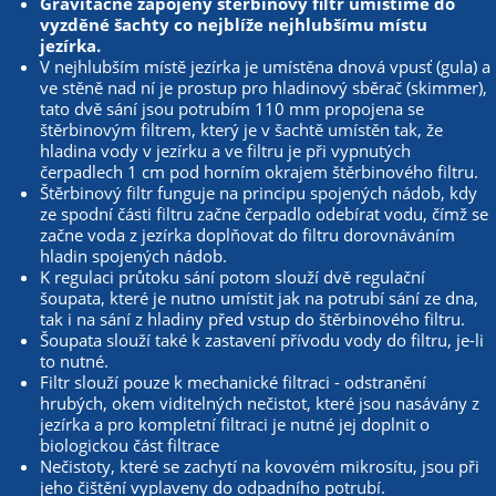
Gravitačně zapojený štěrbinový filtr umístíme do
vyzděné šachty co nejblíže nejhlubšímu místu
jezírka.
V nejhlubším místě jezírka je umístěna dnová vpusť (gula) a
ve stěně nad ní je prostup pro hladinový sběrač (skimmer),
tato dvě sání jsou potrubím 110 mm propojena se
štěrbinovým filtrem, který je v šachtě umístěn tak, že
hladina vody v jezírku a ve filtru je při vypnutých
čerpadlech 1 cm pod horním okrajem štěrbinového filtru.
Štěrbinový filtr funguje na principu spojených nádob, kdy
ze spodní části filtru začne čerpadlo odebírat vodu, čímž se
začne voda z jezírka doplňovat do filtru dorovnáváním
hladin spojených nádob.
K regulaci průtoku sání potom slouží dvě regulační
šoupata, které je nutno umístit jak na potrubí sání ze dna,
tak i na sání z hladiny před vstup do štěrbinového filtru.
Šoupata slouží také k zastavení přívodu vody do filtru, je-li
to nutné.
Filtr slouží pouze k mechanické filtraci - odstranění
hrubých, okem viditelných nečistot, které jsou nasávány z
jezírka a pro kompletní filtraci je nutné jej doplnit o
biologickou část filtrace
Nečistoty, které se zachytí na kovovém mikrosítu, jsou při
jeho čištění vyplaveny do odpadního potrubí.