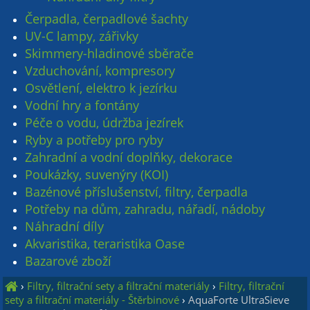
Čerpadla, čerpadlové šachty
UV-C lampy, zářivky
Skimmery-hladinové sběrače
Vzduchování, kompresory
Osvětlení, elektro k jezírku
Vodní hry a fontány
Péče o vodu, údržba jezírek
Ryby a potřeby pro ryby
Zahradní a vodní doplňky, dekorace
Poukázky, suvenýry (KOI)
Bazénové příslušenství, filtry, čerpadla
Potřeby na dům, zahradu, nářadí, nádoby
Náhradní díly
Akvaristika, teraristika Oase
Bazarové zboží
›
Filtry, filtrační sety a filtrační materiály
›
Filtry, filtrační
sety a filtrační materiály - Štěrbinové
›
AquaForte UltraSieve