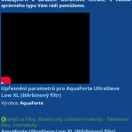
správného typu Vám rádi pomůžeme.
Upřesnění parametrů pro AquaForte UltraSieve
Low XL (štěrbinový filtr)
Výrobce:
AquaForte
přejít na Filtry, filtrační sety a filtrační materiály - Štěrbinové
filtry, odstředivky
AquaForte UltraSieve Low XL (štěrbinový filtr)