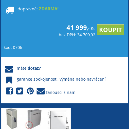
dopravné:
ZDARMA!
41 999
,- Kč
bez DPH: 34 709,92
kód: 0706
máte
dotaz?
garance spokojenosti, výměna nebo navrácení
fanoušci s námi