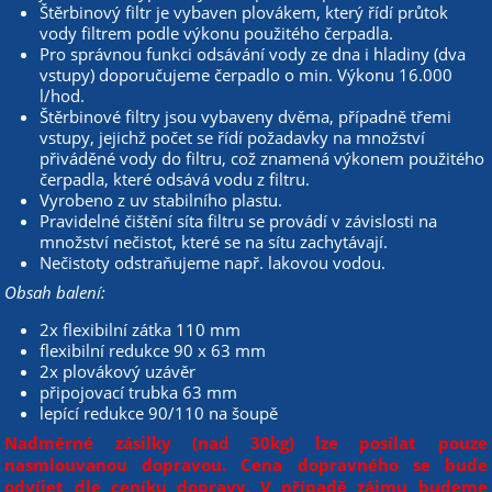
Štěrbinový filtr je vybaven plovákem, který řídí průtok
vody filtrem podle výkonu použitého čerpadla.
Pro správnou funkci odsávání vody ze dna i hladiny (dva
vstupy) doporučujeme čerpadlo o min. Výkonu 16.000
l/hod.
Štěrbinové filtry jsou vybaveny dvěma, případně třemi
vstupy, jejichž počet se řídí požadavky na množství
přiváděné vody do filtru, což znamená výkonem použitého
čerpadla, které odsává vodu z filtru.
Vyrobeno z uv stabilního plastu.
Pravidelné čištění síta filtru se provádí v závislosti na
množství nečistot, které se na sítu zachytávají.
Nečistoty odstraňujeme např. lakovou vodou.
Obsah balení:
2x flexibilní zátka 110 mm
flexibilní redukce 90 x 63 mm
2x plovákový uzávěr
připojovací trubka 63 mm
lepící redukce 90/110 na šoupě
Nadměrné zásilky (nad 30kg) lze posílat pouze
nasmlouvanou dopravou. Cena dopravného se bude
odvíjet dle ceníku dopravy. V případě zájmu budeme