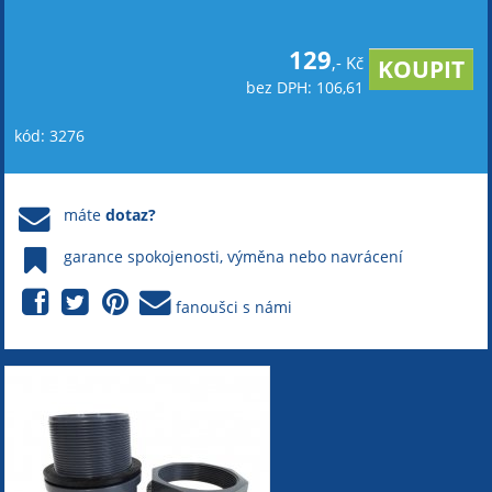
129
,- Kč
bez DPH: 106,61
kód: 3276
máte
dotaz?
garance spokojenosti, výměna nebo navrácení
fanoušci s námi