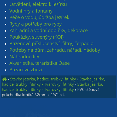
Osvětlení, elektro k jezírku
Vodní hry a fontány
Péče o vodu, údržba jezírek
Ryby a potřeby pro ryby
Zahradní a vodní doplňky, dekorace
Poukázky, suvenýry (KOI)
Bazénové příslušenství, filtry, čerpadla
Potřeby na dům, zahradu, nářadí, nádoby
Náhradní díly
Akvaristika, teraristika Oase
Bazarové zboží
›
Stavba jezírka, hadice, trubky, fitinky
›
Stavba jezírka,
hadice, trubky, fitinky - Tvarovky, fitinky
›
Stavba jezírka,
hadice, trubky, fitinky - Tvarovky, fitinky
›
PVC stěnová
průchodka krátká 32mm x 1¼“ ext.