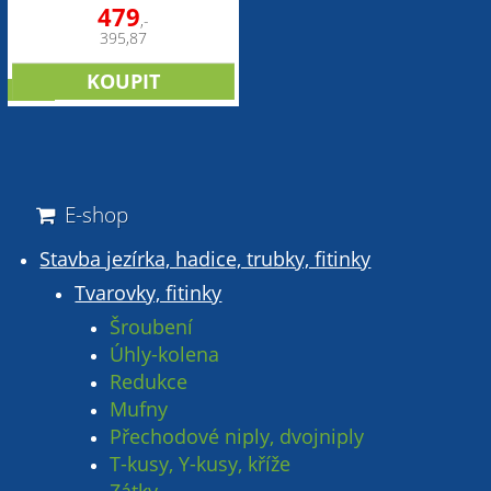
479
,-
395,87
sleva
E-shop
Stavba jezírka, hadice, trubky, fitinky
Tvarovky, fitinky
Šroubení
Úhly-kolena
Redukce
Mufny
Přechodové niply, dvojniply
T-kusy, Y-kusy, kříže