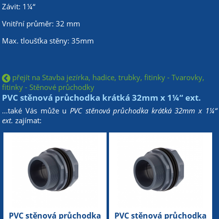
Závit: 1¼“
Vnitřní průměr: 32 mm
Max. tloušťka stěny: 35mm
přejít na Stavba jezírka, hadice, trubky, fitinky - Tvarovky,
fitinky - Stěnové průchodky
PVC stěnová průchodka krátká 32mm x 1¼“ ext.
...také Vás může u
PVC stěnová průchodka krátká 32mm x 1¼“
ext.
zajímat:
PVC stěnová průchodka
PVC stěnová průchodka