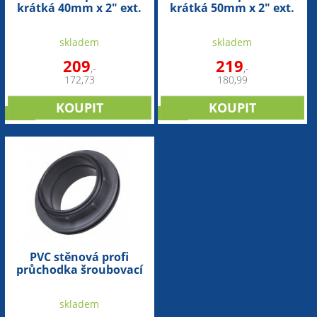
krátká 40mm x 2" ext.
krátká 50mm x 2" ext.
skladem
skladem
209
219
,-
,-
172,73
180,99
sleva
sleva
PVC stěnová profi
průchodka šroubovací
110mm
skladem