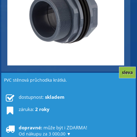
sleva
PVC stěnová průchodka krátká.
dostupnost:
skladem
záruka:
2 roky
dopravné:
může být i ZDARMA!
Od nákupu za 3 000,00 ▼