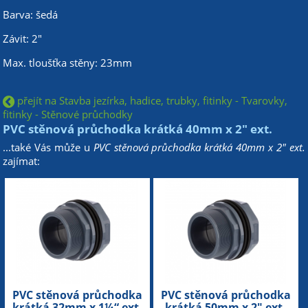
Barva: šedá
Závit: 2"
Max. tloušťka stěny: 23mm
přejít na Stavba jezírka, hadice, trubky, fitinky - Tvarovky,
fitinky - Stěnové průchodky
PVC stěnová průchodka krátká 40mm x 2" ext.
...také Vás může u
PVC stěnová průchodka krátká 40mm x 2" ext.
zajímat:
PVC stěnová průchodka
PVC stěnová průchodka
krátká 32mm x 1¼“ ext.
krátká 50mm x 2" ext.