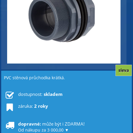
sleva
PVC stěnová průchodka krátká.
dostupnost:
skladem
záruka:
2 roky
dopravné:
může být i ZDARMA!
Od nákupu za 3 000,00 ▼