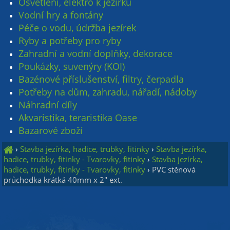
Osvětlení, elektro k jezírku
Vodní hry a fontány
Péče o vodu, údržba jezírek
Ryby a potřeby pro ryby
Zahradní a vodní doplňky, dekorace
Poukázky, suvenýry (KOI)
Bazénové příslušenství, filtry, čerpadla
Potřeby na dům, zahradu, nářadí, nádoby
Náhradní díly
Akvaristika, teraristika Oase
Bazarové zboží
›
Stavba jezírka, hadice, trubky, fitinky
›
Stavba jezírka,
hadice, trubky, fitinky - Tvarovky, fitinky
›
Stavba jezírka,
hadice, trubky, fitinky - Tvarovky, fitinky
›
PVC stěnová
průchodka krátká 40mm x 2" ext.