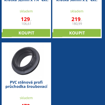
skladem
skladem
129
219
,-
,-
106,61
180,99
sleva
sleva
PVC stěnová profi
průchodka šroubovací
110mm
skladem