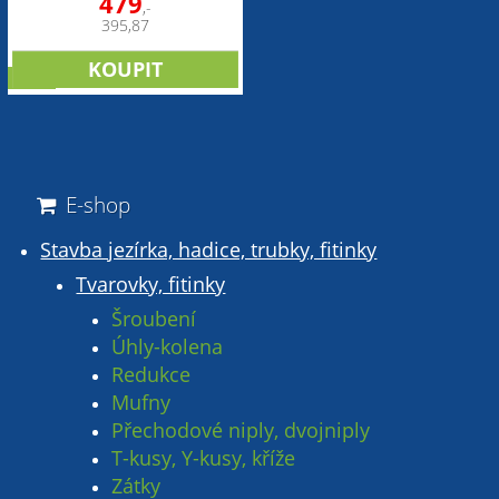
479
,-
395,87
sleva
E-shop
Stavba jezírka, hadice, trubky, fitinky
Tvarovky, fitinky
Šroubení
Úhly-kolena
Redukce
Mufny
Přechodové niply, dvojniply
T-kusy, Y-kusy, kříže
Zátky