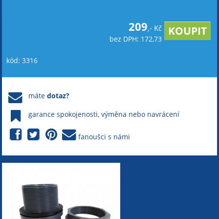
209
,- Kč
bez DPH: 172,73
kód: 3316
máte
dotaz?
garance spokojenosti, výměna nebo navrácení
fanoušci s námi