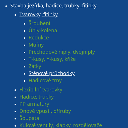
Stavba jezírka, hadice, trubky, fitinky
Tvarovky, fitinky
Šroubení
Úhly-kolena
Redukce
Mufny
Přechodové niply, dvojniply
T-kusy, Y-kusy, kříže
Zátky
Stěnové průchodky
Hadicové trny
Flexibilní tvarovky
Hadice, trubky
PP armatury
Dnové vpusti, příruby
Šoupata
Kulové ventily, klapky, rozdělovače