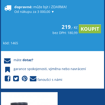
dopravné:
může být i ZDARMA!
Od nákupu za 3 000,00 ▼
219
,- Kč
bez DPH: 180,99
kód: 1465
máte
dotaz?
garance spokojenosti, výměna nebo navrácení
fanoušci s námi