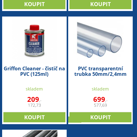
Griffon Cleaner - čistič na
PVC transparentní
PVC (125ml)
trubka 50mm/2,4mm
(1bm)
skladem
skladem
209
699
,-
,-
172,73
577,69
sleva