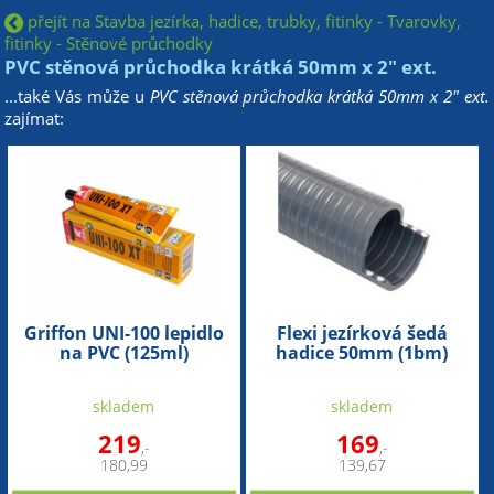
přejít na Stavba jezírka, hadice, trubky, fitinky - Tvarovky,
fitinky - Stěnové průchodky
PVC stěnová průchodka krátká 50mm x 2" ext.
...také Vás může u
PVC stěnová průchodka krátká 50mm x 2" ext.
zajímat:
Griffon UNI-100 lepidlo
Flexi jezírková šedá
na PVC (125ml)
hadice 50mm (1bm)
skladem
skladem
219
169
,-
,-
180,99
139,67