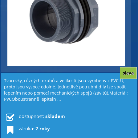
sleva
Tvarovky, různých druhů a velikostí jsou vyrobeny z PVC-U,
proto jsou vysoce odolné. Jednotlivé potrubní díly lze spojit
lepením nebo pomocí mechanických spojů (závitů).Materiál:
PVCOboustranně lepiteln ...
dostupnost:
skladem
záruka:
2 roky