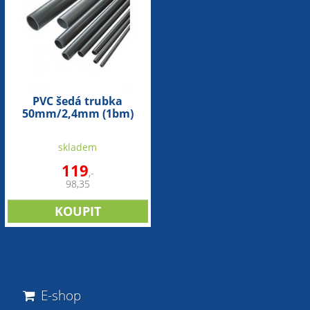
PVC šedá trubka
50mm/2,4mm (1bm)
skladem
119
,-
98,35
E-shop