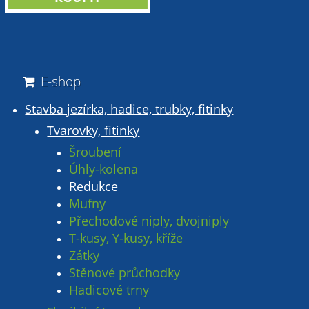
E-shop
Stavba jezírka, hadice, trubky, fitinky
Tvarovky, fitinky
Šroubení
Úhly-kolena
Redukce
Mufny
Přechodové niply, dvojniply
T-kusy, Y-kusy, kříže
Zátky
Stěnové průchodky
Hadicové trny