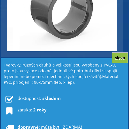
sleva
Tvarovky, různých druhů a velikostí jsou vyrobeny z PVC-U,
proto jsou vysoce odolné. Jednotlivé potrubní díly lze spojit
lepením nebo pomocí mechanických spojů (závitů).Materiál:
PVC, připojení : 90x75mm (lep. x lep).
dostupnost:
skladem
záruka:
2 roky
dopravné:
může být i ZDARMA!