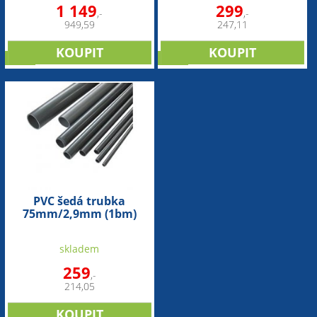
1 149
299
,-
,-
949,59
247,11
sleva
sleva
PVC šedá trubka
75mm/2,9mm (1bm)
skladem
259
,-
214,05