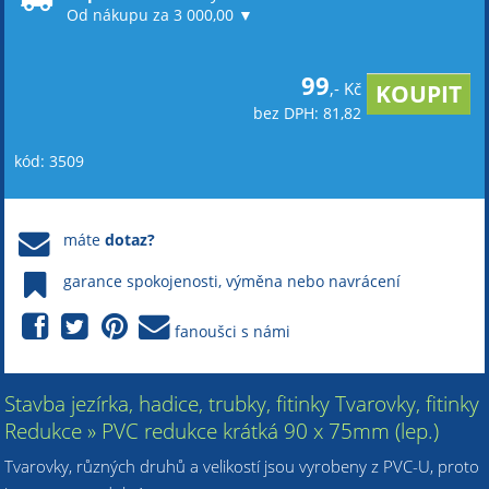
Od nákupu za 3 000,00 ▼
99
,- Kč
bez DPH: 81,82
kód: 3509
máte
dotaz?
garance spokojenosti, výměna nebo navrácení
fanoušci s námi
Stavba jezírka, hadice, trubky, fitinky Tvarovky, fitinky
Redukce » PVC redukce krátká 90 x 75mm (lep.)
Tvarovky, různých druhů a velikostí jsou vyrobeny z PVC-U, proto