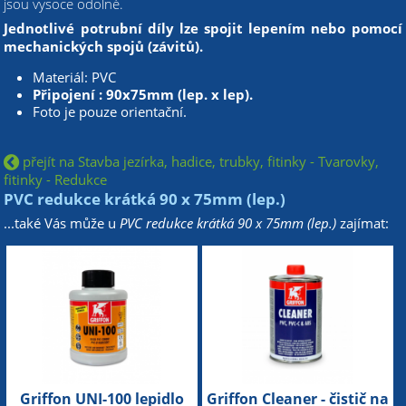
jsou vysoce odolné.
Jednotlivé potrubní díly lze spojit lepením nebo pomocí
mechanických spojů (závitů).
Materiál: PVC
Připojení : 90x75mm (lep. x lep).
Foto je pouze orientační.
přejít na Stavba jezírka, hadice, trubky, fitinky - Tvarovky,
fitinky - Redukce
PVC redukce krátká 90 x 75mm (lep.)
...také Vás může u
PVC redukce krátká 90 x 75mm (lep.)
zajímat:
Griffon UNI-100 lepidlo
Griffon Cleaner - čistič na