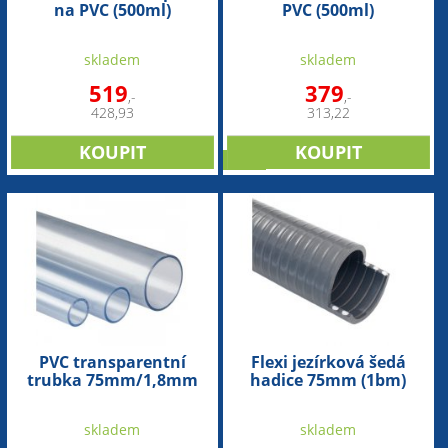
na PVC (500ml)
PVC (500ml)
skladem
skladem
519
379
,-
,-
428,93
313,22
sleva
PVC transparentní
Flexi jezírková šedá
trubka 75mm/1,8mm
hadice 75mm (1bm)
(1bm)
skladem
skladem