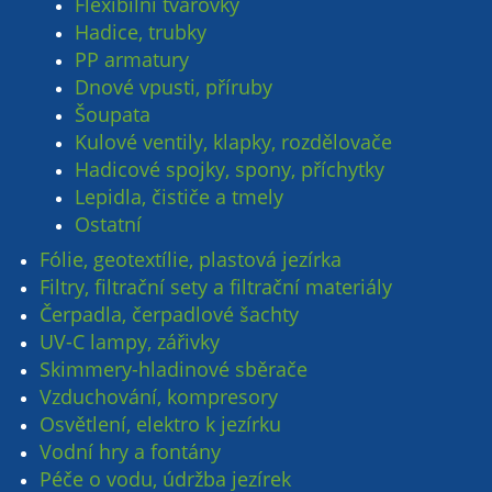
Flexibilní tvarovky
Hadice, trubky
PP armatury
Dnové vpusti, příruby
Šoupata
Kulové ventily, klapky, rozdělovače
Hadicové spojky, spony, příchytky
Lepidla, čističe a tmely
Ostatní
Fólie, geotextílie, plastová jezírka
Filtry, filtrační sety a filtrační materiály
Čerpadla, čerpadlové šachty
UV-C lampy, zářivky
Skimmery-hladinové sběrače
Vzduchování, kompresory
Osvětlení, elektro k jezírku
Vodní hry a fontány
Péče o vodu, údržba jezírek