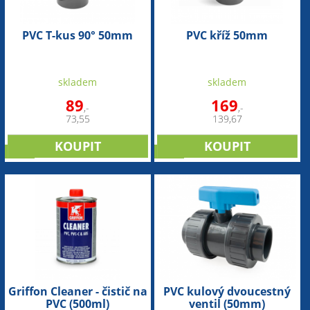
PVC T-kus 90° 50mm
PVC kříž 50mm
skladem
skladem
89
169
,-
,-
73,55
139,67
sleva
sleva
Griffon Cleaner - čistič na
PVC kulový dvoucestný
PVC (500ml)
ventil (50mm)