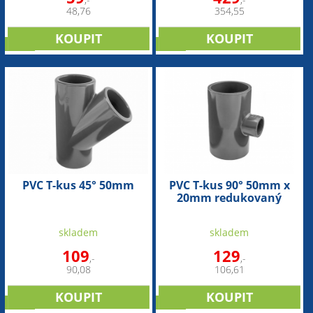
,-
,-
48,76
354,55
sleva
sleva
PVC T-kus 45° 50mm
PVC T-kus 90° 50mm x
20mm redukovaný
skladem
skladem
109
129
,-
,-
90,08
106,61
sleva
sleva