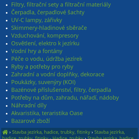
Filtry, filtrační sety a filtrační materiály
Čerpadla, čerpadlové šachty
UV-C lampy, zářivky
Skimmery-hladinové sběrače
Vzduchování, kompresory
Osvětlení, elektro k jezírku
Vodní hry a fontány
Péče o vodu, údržba jezírek
Ryby a potřeby pro ryby
Zahradní a vodní doplňky, dekorace
Poukázky, suvenýry (KOI)
Bazénové příslušenství, filtry, čerpadla
Potřeby na dům, zahradu, nářadí, nádoby
Náhradní díly
Akvaristika, teraristika Oase
Bazarové zboží
›
Stavba jezírka, hadice, trubky, fitinky
›
Stavba jezírka,
hadice, trubky, fitinky - Hadice, trubky
›
Stavba jezírka, hadice,