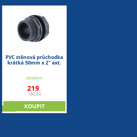
PVC stěnová průchodka
krátká 50mm x 2" ext.
skladem
219
,-
180,99
sleva