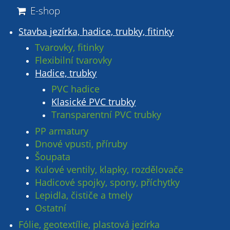
E-shop
Stavba jezírka, hadice, trubky, fitinky
Tvarovky, fitinky
Flexibilní tvarovky
Hadice, trubky
PVC hadice
Klasické PVC trubky
Transparentní PVC trubky
PP armatury
Dnové vpusti, příruby
Šoupata
Kulové ventily, klapky, rozdělovače
Hadicové spojky, spony, příchytky
Lepidla, čističe a tmely
Ostatní
Fólie, geotextílie, plastová jezírka