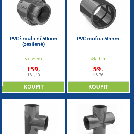
PVC šroubení 50mm
PVC mufna 50mm
(zesílené)
skladem
skladem
159
59
,-
,-
131,40
48,76
sleva