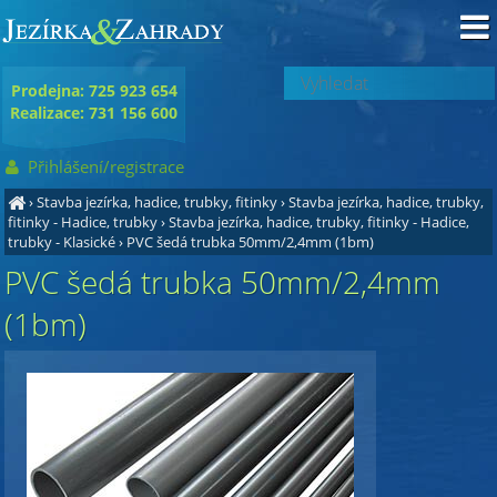
Prodejna: 725 923 654
Realizace: 731 156 600
Přihlášení/registrace
›
Stavba jezírka, hadice, trubky, fitinky
›
Stavba jezírka, hadice, trubky,
fitinky - Hadice, trubky
›
Stavba jezírka, hadice, trubky, fitinky - Hadice,
trubky - Klasické
›
PVC šedá trubka 50mm/2,4mm (1bm)
PVC šedá trubka 50mm/2,4mm
(1bm)