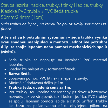
Stavba jezírka, hadice, trubky, fitinky Hadice, trubky
Klasické PVC trubky » PVC šedá trubka
50mm/2,4mm (1bm)
Šedá trubka na lepení, na kterou lze použít široký sortiment PVC
fitinek.
Alternativa k potrubním systémům – šedá trubka vyniká
svou snadnou manipulací a montáží. Jednotlivé potrubní
díly lze spojit lepením nebo pomocí mechanických spojů
(závitů).
Šedá trubka se napojuje na instalační PVC materiál
lepením.
Snadno lze nalepit celý sortiment fitinek.
Barva: šedá.
Spojování pomocí PVC fitinek na lepení a závity.
Minimální dodávaná délka je 1m.
Trubka šedá, uvedená cena za 1m.
PVC trubky jsou vhodné pro všechny jezírkové a bazénové
rozvody, jak ve strojovně, tak i kolem jezírka. PVC trubky
se spojují lepením pomocí lepidel a čističů Griffon. Trubky
lze řezat na požadovanou délku obyčejnou pilkou na