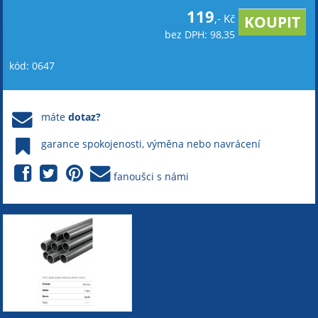
119
,- Kč
bez DPH: 98,35
kód: 0647
máte
dotaz?
garance spokojenosti, výměna nebo navrácení
fanoušci s námi