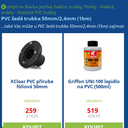
přejít na Stavba jezírka, hadice, trubky, fitinky - Hadice,
trubky - Klasické PVC trubky
PVC šedá trubka 50mm/2,4mm (1bm)
...také Vás může u
PVC šedá trubka 50mm/2,4mm (1bm)
zajímat:
XClear PVC příruba
Griffon UNI-100 lepidlo
fóliová 50mm
na PVC (500ml)
skladem
skladem
259
519
,-
,-
214,05
428,93