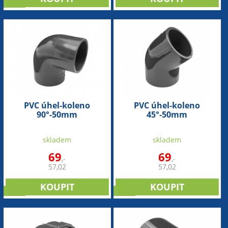
sleva
PVC úhel-koleno
PVC úhel-koleno
90°-50mm
45°-50mm
skladem
skladem
69
69
,-
,-
57,02
57,02
sleva
sleva