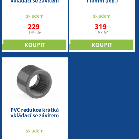
vkládací se závitem
110mm (lep.)
90mm x 2½“ int.
skladem
skladem
229
319
,-
,-
189,26
263,64
sleva
sleva
PVC redukce krátká
vkládací se závitem
110mm x 3" int.
skladem