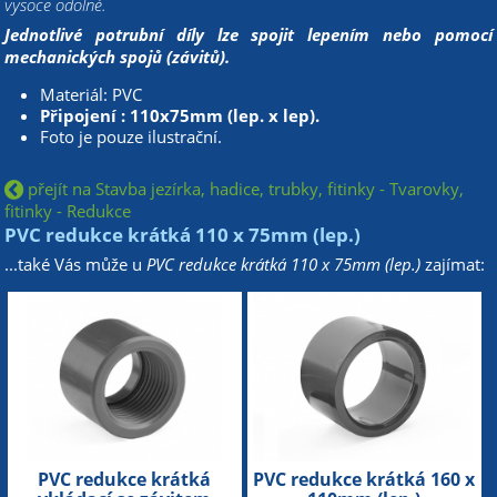
vysoce odolné.
Jednotlivé potrubní díly lze spojit lepením nebo pomocí
mechanických spojů (závitů).
Materiál: PVC
Připojení : 110x75mm (lep. x lep).
Foto je pouze ilustrační.
přejít na Stavba jezírka, hadice, trubky, fitinky - Tvarovky,
fitinky - Redukce
PVC redukce krátká 110 x 75mm (lep.)
...také Vás může u
PVC redukce krátká 110 x 75mm (lep.)
zajímat:
PVC redukce krátká
PVC redukce krátká 160 x