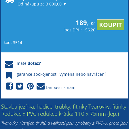
Od nákupu za 3 000,00 ▼
189
,- Kč
bez DPH: 156,20
kód: 3514
máte
dotaz?
garance spokojenosti, výměna nebo navrácení
fanoušci s námi
Stavba jezírka, hadice, trubky, fitinky Tvarovky, fitinky
Redukce » PVC redukce krátká 110 x 75mm (lep.)
Tvarovky, různých druhů a velikostí jsou vyrobeny z PVC-U, proto jsou