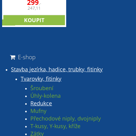
299
,-
247,11
sleva
E-shop
Stavba jezírka, hadice, trubky, fitinky
Tvarovky, fitinky
Šroubení
Úhly-kolena
Redukce
Mufny
Přechodové niply, dvojniply
T-kusy, Y-kusy, kříže
Zátky