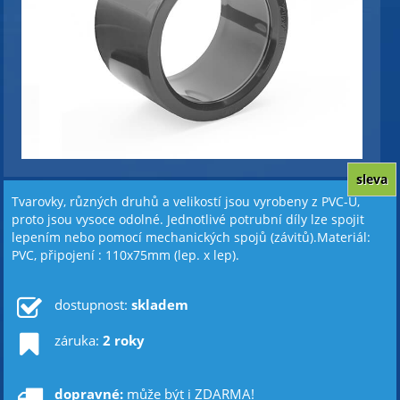
sleva
Tvarovky, různých druhů a velikostí jsou vyrobeny z PVC-U,
proto jsou vysoce odolné. Jednotlivé potrubní díly lze spojit
lepením nebo pomocí mechanických spojů (závitů).Materiál:
PVC, připojení : 110x75mm (lep. x lep).
dostupnost:
skladem
záruka:
2 roky
dopravné:
může být i ZDARMA!