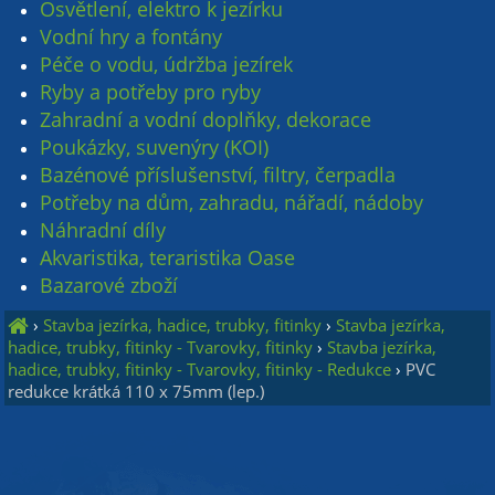
Osvětlení, elektro k jezírku
Vodní hry a fontány
Péče o vodu, údržba jezírek
Ryby a potřeby pro ryby
Zahradní a vodní doplňky, dekorace
Poukázky, suvenýry (KOI)
Bazénové příslušenství, filtry, čerpadla
Potřeby na dům, zahradu, nářadí, nádoby
Náhradní díly
Akvaristika, teraristika Oase
Bazarové zboží
›
Stavba jezírka, hadice, trubky, fitinky
›
Stavba jezírka,
hadice, trubky, fitinky - Tvarovky, fitinky
›
Stavba jezírka,
hadice, trubky, fitinky - Tvarovky, fitinky - Redukce
›
PVC
redukce krátká 110 x 75mm (lep.)