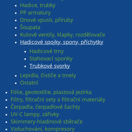
Hadice, trubky
PP armatury
Dnové vpusti, příruby
Šoupata
Kulové ventily, klapky, rozdělovače
Hadicové spojky, spony, příchytky
Hadicové trny
Stahovací sponky
Trubkové svorky
Lepidla, čističe a tmely
Ostatní
Fólie, geotextílie, plastová jezírka
Filtry, filtrační sety a filtrační materiály
Čerpadla, čerpadlové šachty
UV-C lampy, zářivky
Skimmery-hladinové sběrače
Vzduchování, kompresory