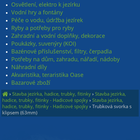
Osvětlení, elektro k jezírku
Vodní hry a fontány
Péče o vodu, údržba jezírek
Ryby a potřeby pro ryby
Zahradní a vodní doplňky, dekorace
Poukázky, suvenýry (KOI)
Bazénové příslušenství, filtry, čerpadla
Potřeby na dům, zahradu, nářadí, nádoby
Náhradní díly
Akvaristika, teraristika Oase
Bazarové zboží
›
Stavba jezírka, hadice, trubky, fitinky
›
Stavba jezírka,
hadice, trubky, fitinky - Hadicové spojky
›
Stavba jezírka,
hadice, trubky, fitinky - Hadicové spojky
›
Trubková svorka s
klipsem (63mm)