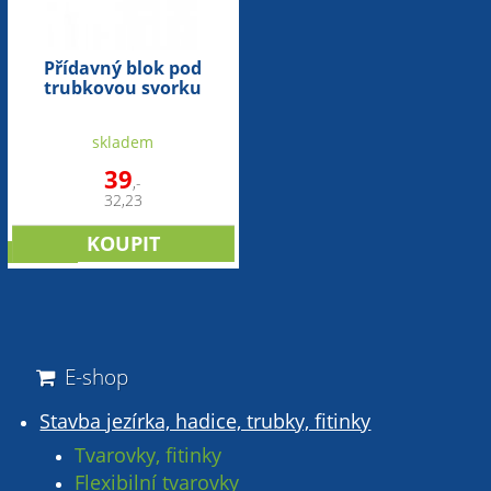
Přídavný blok pod
trubkovou svorku
(63mm)
skladem
39
,-
32,23
novinka
E-shop
Stavba jezírka, hadice, trubky, fitinky
Tvarovky, fitinky
Flexibilní tvarovky