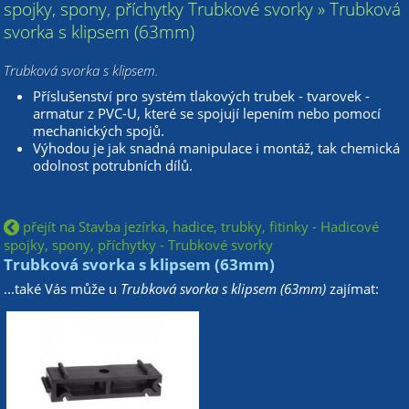
spojky, spony, příchytky Trubkové svorky » Trubková
svorka s klipsem (63mm)
Trubková svorka s klipsem.
Příslušenství pro systém tlakových trubek - tvarovek -
armatur z PVC-U, které se spojují lepením nebo pomocí
mechanických spojů.
Výhodou je jak snadná manipulace i montáž, tak chemická
odolnost potrubních dílů.
přejít na Stavba jezírka, hadice, trubky, fitinky - Hadicové
spojky, spony, příchytky - Trubkové svorky
Trubková svorka s klipsem (63mm)
...také Vás může u
Trubková svorka s klipsem (63mm)
zajímat: