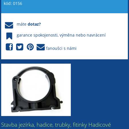
kód: 0156
máte
dotaz?
garance spokojenosti, výměna nebo navrácení
fanoušci s námi
Stavba jezírka, hadice, trubky, fitinky Hadicové