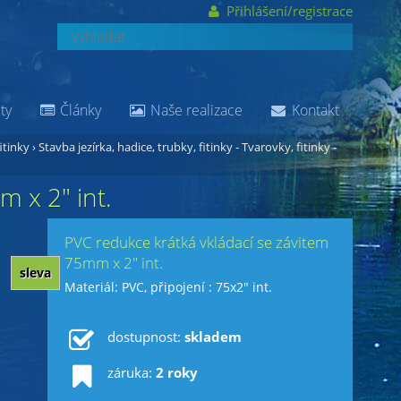
Přihlášení/registrace
ty
Články
Naše realizace
Kontakt
itinky
›
Stavba jezírka, hadice, trubky, fitinky - Tvarovky, fitinky -
 x 2" int.
PVC redukce krátká vkládací se závitem
75mm x 2" int.
sleva
Materiál: PVC, připojení : 75x2" int.
dostupnost:
skladem
záruka:
2 roky