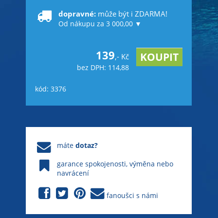
dopravné:
může být i ZDARMA!
Od nákupu za 3 000,00 ▼
139
,- Kč
bez DPH: 114,88
kód: 3376
máte
dotaz?
garance spokojenosti, výměna nebo
navrácení
fanoušci s námi