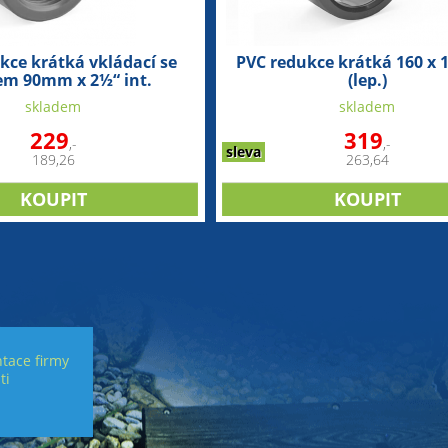
kce krátká vkládací se
PVC redukce krátká 160 x
em 90mm x 2½“ int.
(lep.)
skladem
skladem
229
319
,-
,-
sleva
189,26
263,64
tace firmy
ti