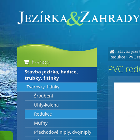
›
Stavba jezírk
Redukce
›
PVC re
E-shop
PVC redu
Stavba jezírka, hadice,
trubky, fitinky
Tvarovky, fitinky
Šroubení
Úhly-kolena
Redukce
Mufny
Přechodové niply, dvojniply