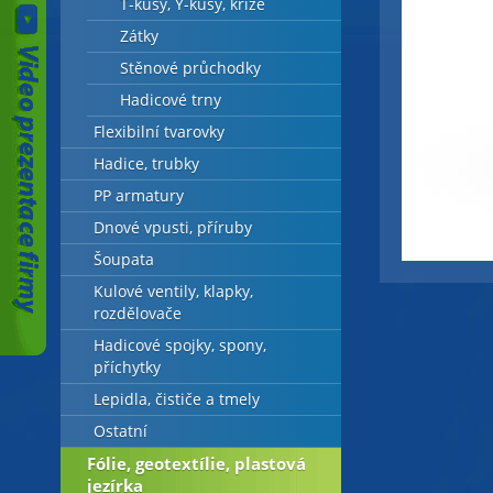
T-kusy, Y-kusy, kříže
Zátky
Stěnové průchodky
Hadicové trny
Flexibilní tvarovky
Hadice, trubky
PP armatury
Dnové vpusti, příruby
Šoupata
Kulové ventily, klapky,
rozdělovače
Hadicové spojky, spony,
příchytky
Lepidla, čističe a tmely
Ostatní
Fólie, geotextílie, plastová
jezírka