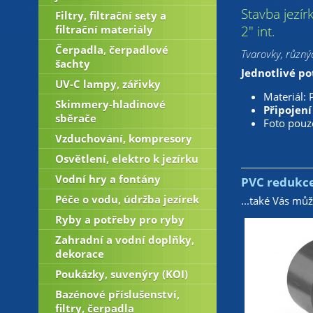
Stavba jezír
Filtry, filtrační sety a
2" int.
filtrační materiály
Čerpadla, čerpadlové
Tvarovky, různýc
šachty
Jednotlivé po
UV-C lampy, zářivky
Materiál: 
Skimmery-hladinové
Připojení 
sběrače
Foto pouze
Vzduchování, kompresory
Osvětlení, elektro k jezírku
Vodní hry a fontány
PVC redukce
Péče o vodu, údržba jezírek
...také Vás mů
Ryby a potřeby pro ryby
Zahradní a vodní doplňky,
dekorace
Poukázky, suvenýry (KOI)
Bazénové příslušenství,
filtry, čerpadla