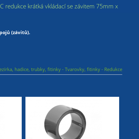
» PVC redukce krátká vkládací se závitem 75mm x
ojů (závitů).
ezírka, hadice, trubky, fitinky - Tvarovky, fitinky - Redukce