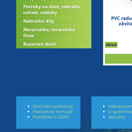
Potřeby na dům, zahradu,
nářadí, nádoby
PVC redu
Náhradní díly
závit
Akvaristika, teraristika
Oase
Bazarové zboží
sleva
Obchodní podmínky
Videoprezen
Poptávkový formulář
O společnos
Prohlášení k GDPR
Aktuality