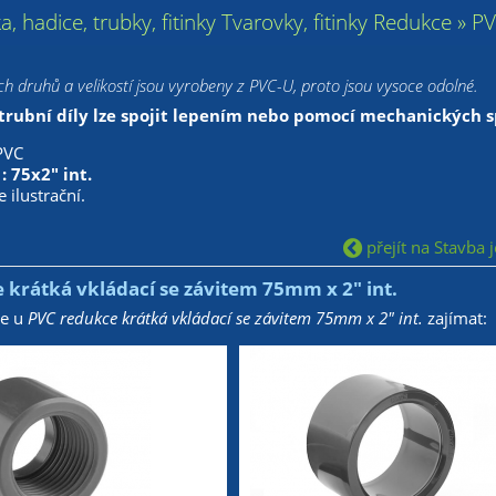
ka, hadice, trubky, fitinky Tvarovky, fitinky Redukce 
h druhů a velikostí jsou vyrobeny z PVC-U, proto jsou vysoce odolné.
trubní díly lze spojit lepením nebo pomocí mechanických sp
PVC
: 75x2" int.
 ilustrační.
přejít na Stavba j
 krátká vkládací se závitem 75mm x 2" int.
že u
PVC redukce krátká vkládací se závitem 75mm x 2" int.
zajímat: