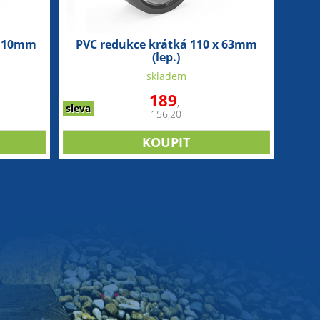
 110mm
PVC redukce krátká 110 x 63mm
(lep.)
skladem
189
,-
sleva
156,20