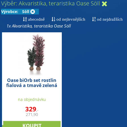
Výběr: Akvaristika, teraristika Oase Söll
Výrobce:
Söll
abecedně
od nejlevnějších
od nejdražších
1x Akvaristika, teraristika Oase Söll
Oase biOrb set rostlin
fialová a tmavě zelená
na objednávku
329
,-
271,90