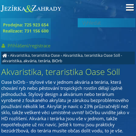
Prodejna: 725 923 654
Realizace: 731 156 600
Přihlášení/registrace
›
Akvaristika, teraristika Oase
›
Akvaristika, teraristika Oase Söll
-
akvaristika, akvária, terária, BiOrb
Akvaristika, teraristika Oase Söll
Oase biOrb - stylové vše v jednom akvária a terária, která
chování ryb nebo pěstování tropických rostlin dělají úplně
jednoduchá. Stylový design a akvárium nebo terárium
vyrobené z foukaného akrylátu je zárukou bezproblémového
používání několik let. Akrylát je navíc o 23% průzračnější než
sklo, takže veškeré věci umístěné uvnitř biOrbu uvidíte jako v
HD rozlišení. Akvárka i terárka jsou vše v jednom, takže
nepotřebujete už nic navíc. Ještě k tomu jsou prakticky
bezúdržbová, do terária musíte občas dolít vodu, to je vše.