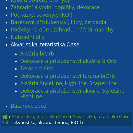
Zahradní a vodní doplňky, dekorace
Poukázky, suvenýry (KOI)
Bazénové příslušenství, filtry, čerpadla
Potřeby na dům, zahradu, nářadí, nádoby
Náhradní díly
Akvaristika, teraristika Oase
Akvária biOrb
Dekorace a příslušenství akvária biOrb
Terária biOrb
Dekorace a příslušenství terária biOrb
Akvária StyleLine, HighLine, ScaperLine
Dekorace a příslušenství akvária StyleLine,
HighLine
Bazarové zboží
›
Akvaristika, teraristika Oase
›
Akvaristika, teraristika Oase
Söll
- akvaristika, akvária, terária, BiOrb