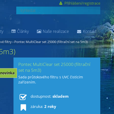
Přihlášení/registrace
ty
Články
Naše realizace
Kontakt
vé filtry
›
Pontec MultiClear set 25000 (filtrační set na 5m3)
 5m3)
Pontec MultiClear set 25000 (filtrační
set na 5m3)
novinka
Sada průtokového filtru s UVC čistícím
zařízením.
dostupnost:
skladem
záruka:
2 roky