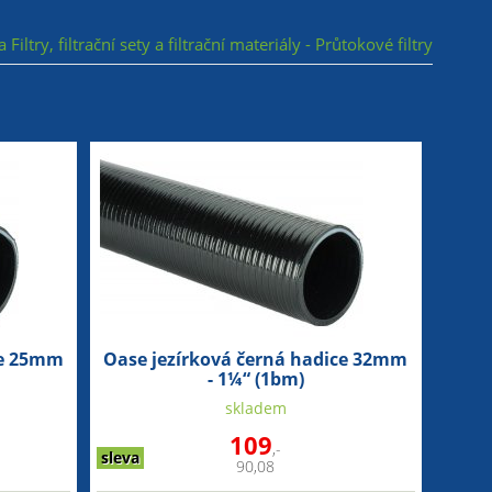
 Filtry, filtrační sety a filtrační materiály - Průtokové filtry
ce 25mm
Oase jezírková černá hadice 32mm
- 1¼“ (1bm)
skladem
109
,-
sleva
90,08