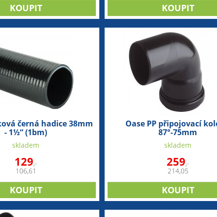
rková černá hadice 38mm
Oase PP připojovací ko
- 1½“ (1bm)
87°-75mm
skladem
skladem
129
259
,-
,-
106,61
214,05