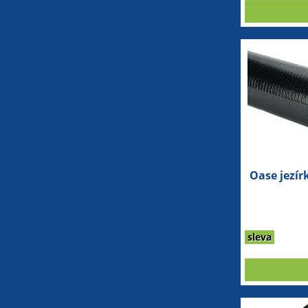
Oase jezí
sleva