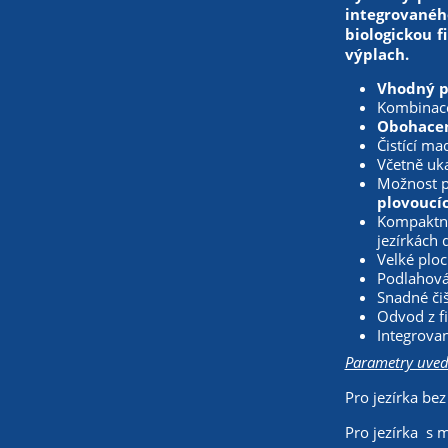
integrovanéh
biologickou f
výplach.
Vhodný pr
Kombinace
Obohacen
Čistící m
Včetně uka
Možnost př
plovoucíc
Kompaktní 
jezírkách
Velké ploch
Podlahová
Snadné či
Odvod z f
Integrovan
Parametry uve
Pro jezírka be
Pro jezírka s