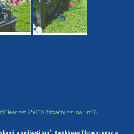
MultiClear set 25000 (filtrační set na 5m3)
3
rybami o velikosti 5m
. Kombinace filtrační pěny a