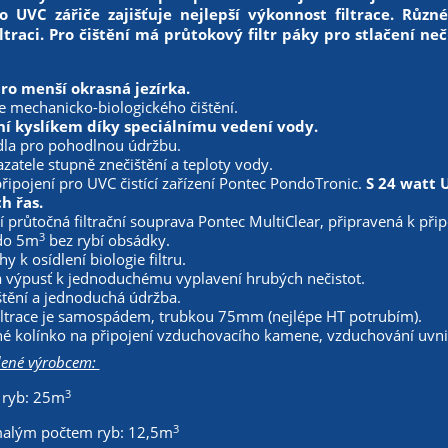
o UVC zářiče zajišťuje nejlepší výkonnost filtrace. Různ
iltraci. Pro čištění má průtokový filtr páky pro stlačení neč
o menší okrasná jezírka.
 mechanicko-biologického čištění.
í kyslíkem díky speciálnímu vedení vody.
adla pro pohodlnou údržbu.
zatele stupně znečištění a teploty vody.
ipojení pro UVC čistící zařízení Pontec PondoTronic.
S 24 watt 
h řas.
průtočná filtrační souprava Pontec MultiClear, připravená k přip
3
 do 5m
bez rybí obsádky.
y k osídlení biologie filtru.
 výpusť k jednoduchému vyplavení hrubých nečistot.
štění a jednoduchá údržba.
iltrace je samospádem, trubkou 75mm (nejlépe HT potrubím).
é kolínko na připojení vzduchovacího kamene, vzduchování uvnitř 
dené výrobcem:
3
z ryb: 25m
3
 malým počtem ryb: 12,5m