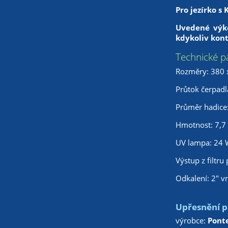
Pro jezírko s 
Uvedené výko
kdykoliv kont
Technické p
Rozměry: 380 
Průtok čerpadl
Průměr hadice
Hmotnost: 7,7
UV lampa: 24 
Výstup z filtr
Odkalení: 2" vn
Upřesnění pa
výrobce:
Pont