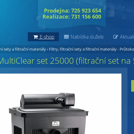
Prodejna: 725 923 654
Realizace: 731 156 600
E-shop
Nabídka služeb
Aktuali
ční sety a filtrační materiály
›
Filtry, filtrační sety a filtrační materiály - Průtoko
ultiClear set 25000 (filtrační set na