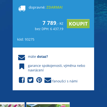
dopravné:
ZDARMA!
7 789
,- Kč
bez DPH: 6 437,19
kód: 93275
máte
dotaz?
garance spokojenosti, výměna nebo
navrácení
fanoušci s námi