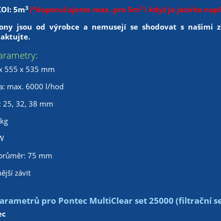
3
3
KOI: 5m
(*doporučujeme max. pro 5m
i když je jezírko nap
ny jsou od výrobce a nemusejí se shodovat s našimi z
aktujte.
arametry:
x 555 x 535 mm
a: max. 6000 l/hod
: 25, 32, 38 mm
 kg
W
u průměr: 75 mm
ější závit
rametrů pro Pontec MultiClear set 25000 (filtrační s
ec