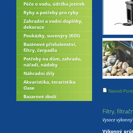
Péče o vodu, údržba jezírek
Ryby a potřeby pro ryby
Zahradní a vodní doplňky,
dekorace
Poukázky, suvenýry (KOI)
Bazénové příslušenství,
filtry, čerpadla
Potřeby na dům, zahradu,
nářadí, nádoby
Náhradní díly
Akvaristika, teraristika
Oase
Navod-Ponte
Bazarové zboží
Filtry, filtr
Vysoce výkonný 
Výkonný průto