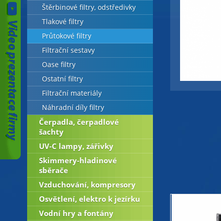
Štěrbinové filtry, odstředivky
Tlakové filtry
Průtokové filtry
Filtrační sestavy
Oase filtry
Ostatní filtry
Filtrační materiály
Náhradní díly filtry
Čerpadla, čerpadlové
šachty
UV-C lampy, zářivky
Skimmery-hladinové
sběrače
Vzduchování, kompresory
Osvětlení, elektro k jezírku
Vodní hry a fontány