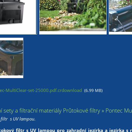
c-MultiClear-set-25000.pdf.crdownload
(6.99 MB)
ační sety a filtrační materiály Průtokové filtry » Pontec 
filtr s UV lampou.
kový filtr s UV lampou pro zahradní jezírka a jezírka s 