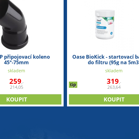
P připojovací koleno
Oase BioKick - startovací b
45°-75mm
do filtru (95g na 5m3
skladem
skladem
259
319
,-
,-
tip
214,05
263,64