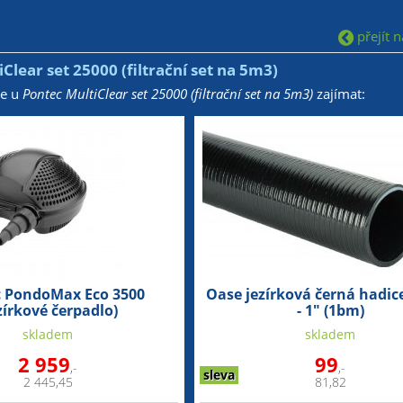
přejít na
Clear set 25000 (filtrační set na 5m3)
že u
Pontec MultiClear set 25000 (filtrační set na 5m3)
zajímat:
 PondoMax Eco 3500
Oase jezírková černá hadi
zírkové čerpadlo)
- 1" (1bm)
skladem
skladem
2 959
99
,-
,-
sleva
2 445,45
81,82