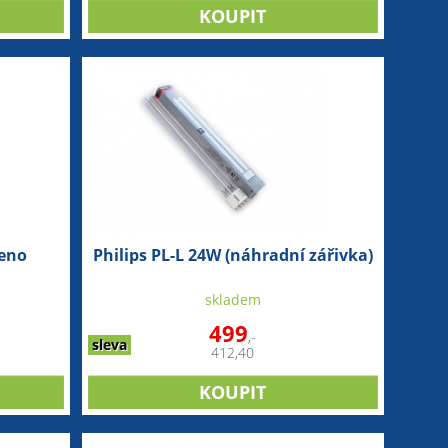
leno
Philips PL-L 24W (náhradní zářivka)
skladem
499
,-
sleva
412,40