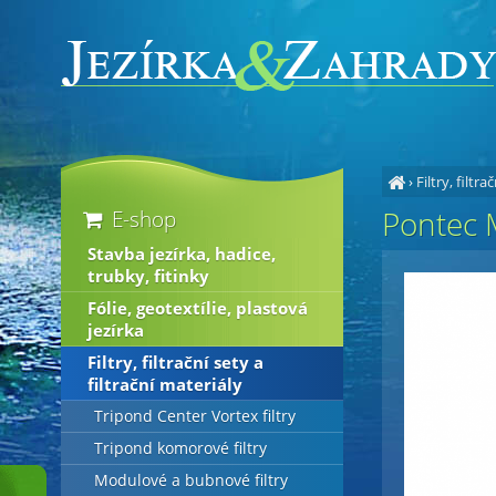
›
Filtry, filtra
Pontec M
E-shop
Stavba jezírka, hadice,
trubky, fitinky
Fólie, geotextílie, plastová
jezírka
Filtry, filtrační sety a
filtrační materiály
Tripond Center Vortex filtry
Tripond komorové filtry
Modulové a bubnové filtry