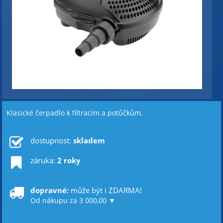
Klasické čerpadlo k filtracím a potůčkům.
dostupnost:
skladem
záruka:
2 roky
dopravné:
může být i ZDARMA!
Od nákupu za 3 000,00 ▼