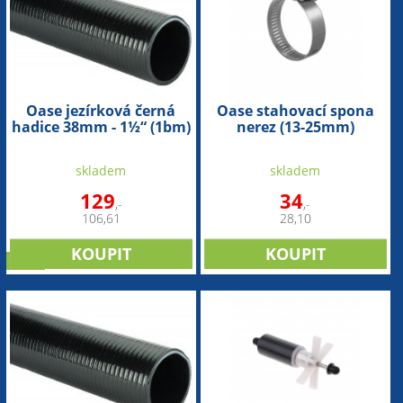
Oase jezírková černá
Oase stahovací spona
hadice 38mm - 1½“ (1bm)
nerez (13-25mm)
skladem
skladem
129
34
,-
,-
106,61
28,10
sleva