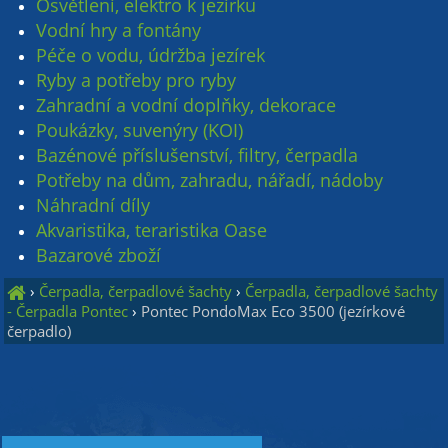
Osvětlení, elektro k jezírku
Vodní hry a fontány
Péče o vodu, údržba jezírek
Ryby a potřeby pro ryby
Zahradní a vodní doplňky, dekorace
Poukázky, suvenýry (KOI)
Bazénové příslušenství, filtry, čerpadla
Potřeby na dům, zahradu, nářadí, nádoby
Náhradní díly
Akvaristika, teraristika Oase
Bazarové zboží
›
Čerpadla, čerpadlové šachty
›
Čerpadla, čerpadlové šachty
- Čerpadla Pontec
›
Pontec PondoMax Eco 3500 (jezírkové
čerpadlo)