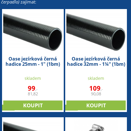
čerpadlo)
zajímat:
Oase jezírková černá
Oase jezírková černá
hadice 25mm - 1" (1bm)
hadice 32mm - 1¼“ (1bm)
skladem
skladem
99
109
,-
,-
81,82
90,08
sleva
sleva