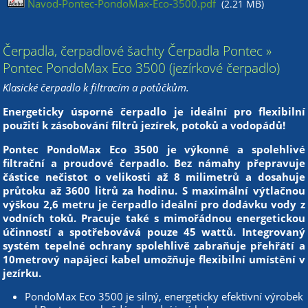
Navod-Pontec-PondoMax-Eco-3500.pdf
(2.21 MB)
Čerpadla, čerpadlové šachty Čerpadla Pontec »
Pontec PondoMax Eco 3500 (jezírkové čerpadlo)
Klasické čerpadlo k filtracím a potůčkům.
Energeticky úsporné čerpadlo je ideální pro flexibilní
použití k zásobování filtrů jezírek, potoků a vodopádů!
Pontec PondoMax Eco 3500 je výkonné a spolehlivé
filtrační a proudové čerpadlo. Bez námahy přepravuje
částice nečistot o velikosti až 8 milimetrů a dosahuje
průtoku až 3600 litrů za hodinu. S maximální výtlačnou
výškou 2,6 metru je čerpadlo ideální pro dodávku vody z
vodních toků. Pracuje také s mimořádnou energetickou
účinností a spotřebovává pouze 45 wattů. Integrovaný
systém tepelné ochrany spolehlivě zabraňuje přehřátí a
10metrový napájecí kabel umožňuje flexibilní umístění v
jezírku.
PondoMax Eco 3500 je silný, energeticky efektivní výrobek