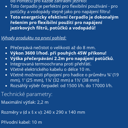
od Pontecu pro každé zahradní jezírko!
Toto čerpadlo je perfektní pro flexibilní používání - pro
potůčky a vodopády stejně jako pro napájení filtru!
Toto energeticky efektivní čerpadlo je dokonalým
řešením pro flexibilní použití pro napájení
jezírkových filtrů, potůčků a vodopádů!
Výhody produktu na první pohled:
Přečerpává nečistot o velikosti až do 8 mm.
Výkon 3600 l/hod. při pouhých 45W příkonu!
Výška přečerpávání 2.2m pro napájení potůčků
.
Integrovaná termoochrana proti přehřátí.
Včetně elektrického kabelu o délce 10 m.
Včetně možnosti připojení pro hadice o průměru ¾' (19
mm), 1' (25 mm), 1¼' (32 mm) a 1½' (38 mm)
Rozsáhlý výběr čerpadel: od 1500 l/h. do 17000 l/h.
Technické parametry:
Maximální výtlak: 2,2 m
Rozměry v (d x š x v): 240 x 290 x 140 mm
Přívodní kabel: 10 m