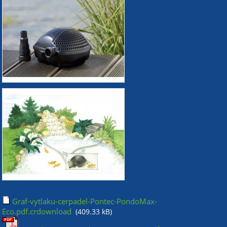
Graf-vytlaku-cerpadel-Pontec-PondoMax-
Eco.pdf.crdownload
(409.33 kB)