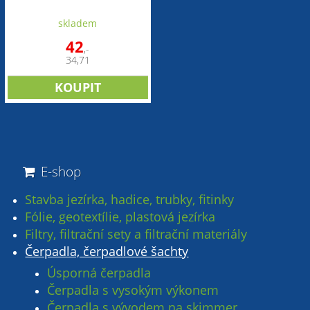
skladem
42
,-
34,71
E-shop
Stavba jezírka, hadice, trubky, fitinky
Fólie, geotextílie, plastová jezírka
Filtry, filtrační sety a filtrační materiály
Čerpadla, čerpadlové šachty
Úsporná čerpadla
Čerpadla s vysokým výkonem
Čerpadla s vývodem na skimmer