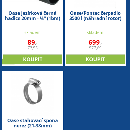
Oase jezírková černá
Oase/Pontec čerpadlo
hadice 20mm - ¾“ (1bm)
3500 l (náhradní rotor)
skladem
skladem
89
699
,-
,-
73,55
577,69
sleva
Oase stahovací spona
nerez (21-38mm)