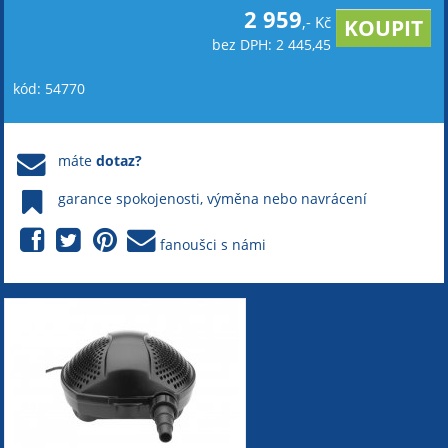
2 959
,- Kč
bez DPH: 2 445,45
kód: 54770
máte
dotaz?
garance spokojenosti, výměna nebo navrácení
fanoušci s námi