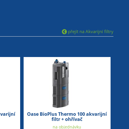
přejít na Akvarijní filtry
varijní
Oase BioPlus Thermo 100 akvarijní
filtr + ohřívač
na objednávku