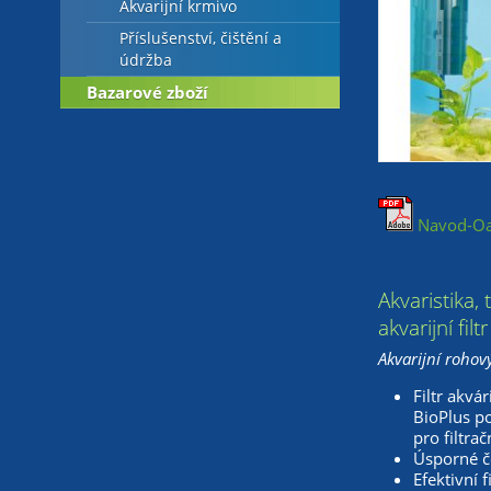
Akvarijní krmivo
Příslušenství, čištění a
údržba
Bazarové zboží
Navod-Oas
Akvaristika,
akvarijní filtr
Akvarijní rohový
Filtr akvá
BioPlus po
pro filtrač
Úsporné č
Efektivní 