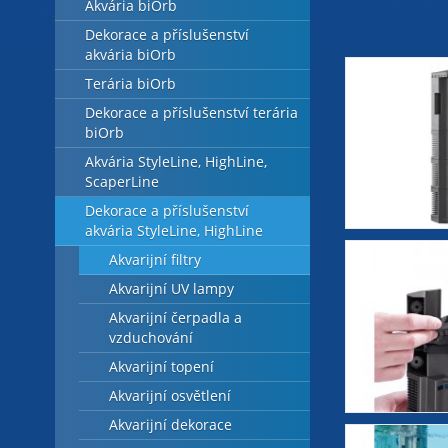
Akvária biOrb
Dekorace a příslušenství
akvária biOrb
Terária biOrb
Dekorace a příslušenství terária
biOrb
Akvária StyleLine, HighLine,
ScaperLine
Dekorace a příslušenství
akvária StyleLine, HighLine
Akvarijní filtry
Akvarijní UV lampy
Akvarijní čerpadla a
vzduchování
Akvarijní topení
Akvarijní osvětlení
Akvarijní dekorace