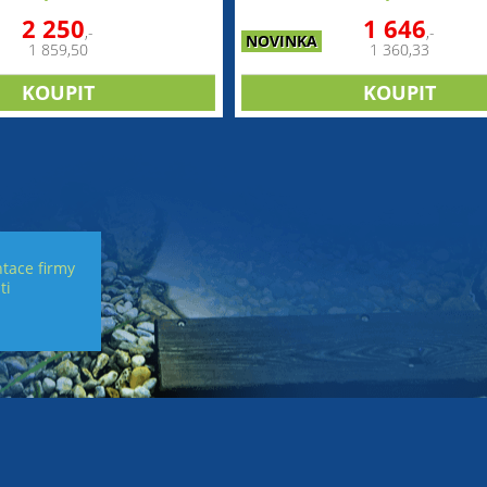
2 250
1 646
,-
,-
NOVINKA
1 859,50
1 360,33
tace firmy
ti