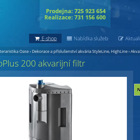
Prodejna: 725 923 654
Realizace: 731 156 600
E-shop
Nabídka služeb
Aktuali
 teraristika Oase
›
Dekorace a příslušenství akvária StyleLine, HighLine
›
Akvar
Plus 200 akvarijní filtr