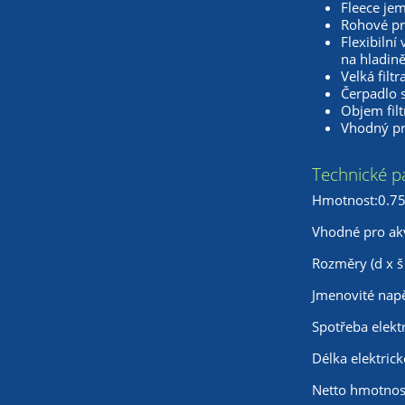
Fleece jemn
Rohové pro
Flexibiln
na hladin
Velká filt
Čerpadlo 
Objem filt
Vhodný pr
Technické p
Hmotnost:0.75
Vhodné pro ak
Rozměry (d x š
Jmenovité napě
Spotřeba elekt
Délka elektric
Netto hmotnos