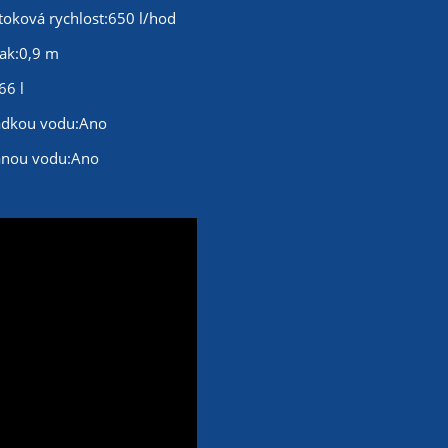
oková rychlost:650 l/hod
ak:0,9 m
66 l
adkou vodu:Ano
anou vodu:Ano