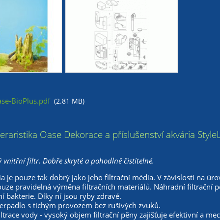
e-BioPlus.pdf
(2.81 MB)
 teraristika Oase Dekorace a příslušenství akvária Style
 vnitřní filtr. Dobře skryté a pohodlně čistitelné.
ria je pouze tak dobrý jako jeho filtrační média. V závislosti na ú
uze pravidelná výměna filtračních materiálů. Náhradní filtrační 
ní bakterie. Díky ní jsou ryby zdravé.
erpadlo s tichým provozem bez rušivých zvuků.
filtrace vody - vysoký objem filtrační pěny zajišťuje efektivní a mec