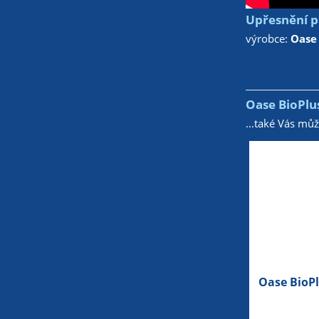
Upřesnění pa
výrobce:
Oase
Oase BioPlus
...také Vás mů
Oase BioPl