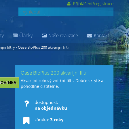
Přihlášení/registrace
ty
Články
Naše realizace
Kontakt
ijní filtry
›
Oase BioPlus 200 akvarijní filtr
Oase BioPlus 200 akvarijní filtr
Akvarijní rohový vnitřní filtr. Dobře skryté a
NOVINKA
pohodlně čistitelné.
dostupnost:
na objednávku
záruka:
3 roky