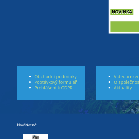
NOVINKA
Obchodní podmínky
Videoprezen
Poptávkový formulář
O společnos
Prohlášení k GDPR
Aktuality
Navštívené: