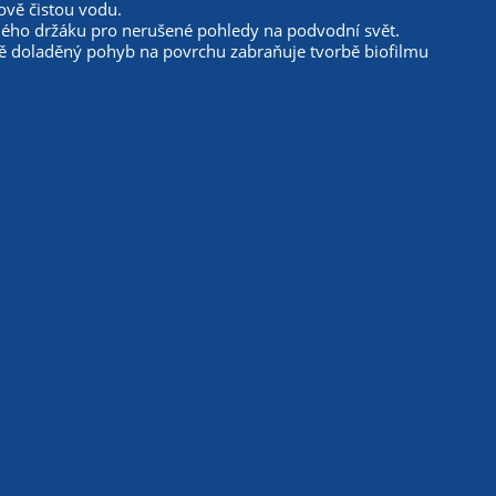
álově čistou vodu.
avného držáku pro nerušené pohledy na podvodní svět.
ě doladěný pohyb na povrchu zabraňuje tvorbě biofilmu