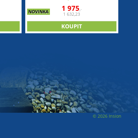
1 975
,-
NOVINKA
1 632,23
© 2026 Insion