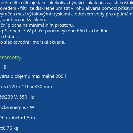
ého filtru filtruje také jakékoliv zbývající zakalení a zajistí křišť
vedení - filtr lze diskrétně umístit v rohu akvária pomocí přís
í výměna mezi výtokovými tryskami a odtokem vody pro optimáln
ě, obohaceno kyslíkem.
rační plocha na minimálním prostoru.
s příkonem 7 W při čerpaném výkonu 650 l za hodinu.
ru 0,66 l.
o sladkovodní i mořská akvária.
arametry
 kg
vária o objemu maximálně:200 l
 x v):120 x 110 x 330 mm
tí:230 V, 550 Hz
rické energie:7 W
kého kabelu:1,5 m
t:0,75 kg