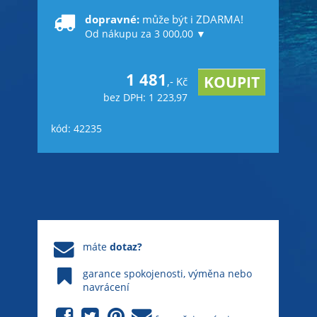
dopravné:
může být i ZDARMA!
Od nákupu za 3 000,00 ▼
1 481
,- Kč
bez DPH: 1 223,97
kód: 42235
máte
dotaz?
garance spokojenosti, výměna nebo
navrácení