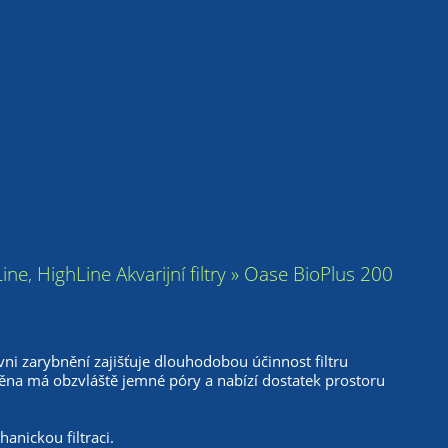
Line, HighLine Akvarijní filtry » Oase BioPlus 200
rovni zarybnění zajišťuje dlouhodobou účinnost filtru
pěna má obzvláště jemné póry a nabízí dostatek prostoru
hanickou filtraci.