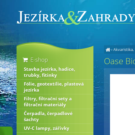
›
Akvaristika,
Oase Bio
E-shop
Stavba jezírka, hadice,
trubky, fitinky
Fólie, geotextílie, plastová
jezírka
Filtry, filtrační sety a
filtrační materiály
Čerpadla, čerpadlové
šachty
UV-C lampy, zářivky