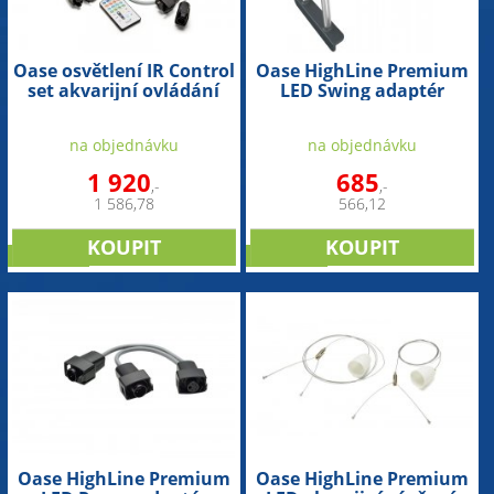
Oase osvětlení IR Control
Oase HighLine Premium
set akvarijní ovládání
LED Swing adaptér
pro HighLine Premium
akvarijního osvětlení
LED
na objednávku
na objednávku
1 920
685
,-
,-
1 586,78
566,12
NOVINKA
NOVINKA
Oase HighLine Premium
Oase HighLine Premium