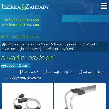
Prodejna: 725 923 654
Realizace: 731 156 600
Přihlášení/registrace
›
Akvaristika, teraristika Oase
›
Dekorace a příslušenství akvária
StyleLine, HighLine
›
Akvarijní osvětlení
- osvětlení
Akvarijní osvětlení
výrobce:
Oase
abecedně
od nejlevnějších
od nejdražších
19x Akvarijní osvětlení