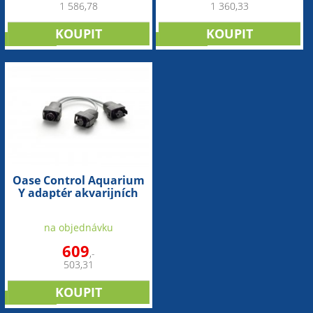
1 586,78
1 360,33
NOVINKA
NOVINKA
Oase Control Aquarium
Y adaptér akvarijních
komunikačních kabelů
na objednávku
609
,-
503,31
NOVINKA