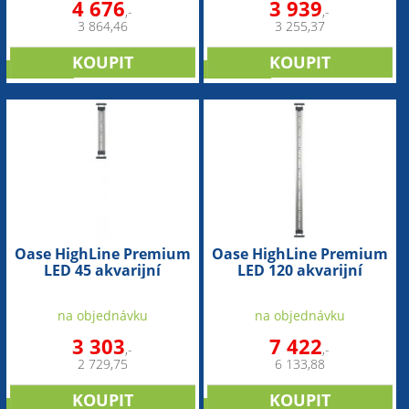
4 676
3 939
,-
,-
3 864,46
3 255,37
NOVINKA
NOVINKA
Oase HighLine Premium
Oase HighLine Premium
LED 45 akvarijní
LED 120 akvarijní
osvětlení
osvětlení
na objednávku
na objednávku
3 303
7 422
,-
,-
2 729,75
6 133,88
NOVINKA
NOVINKA