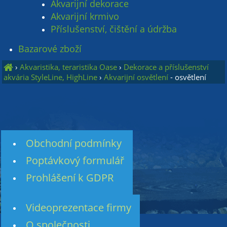
Akvarijní dekorace
Akvarijní krmivo
Příslušenství, čištění a údržba
Bazarové zboží
›
Akvaristika, teraristika Oase
›
Dekorace a příslušenství
akvária StyleLine, HighLine
›
Akvarijní osvětlení
- osvětlení
Obchodní podmínky
Poptávkový formulář
Prohlášení k GDPR
Videoprezentace firmy
O společnosti