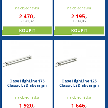
sada osvětlení
sada osvětlení
na objednávku
na objednávku
2 470
2 195
,-
,-
2 041,32
1 814,05
NOVINKA
NOVINKA
Oase HighLine 175
Oase HighLine 125
Classic LED akvarijní
Classic LED akvarijní
sada osvětlení
sada osvětlení
na objednávku
na objednávku
1 920
1 646
,-
,-