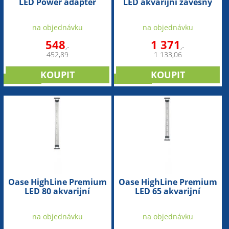
LED Power adaptér
LED akvarijní závěsný
akvarijního osvětlení
set pro LED osvětlení
na objednávku
na objednávku
548
1 371
,-
,-
452,89
1 133,06
NOVINKA
NOVINKA
Oase HighLine Premium
Oase HighLine Premium
LED 80 akvarijní
LED 65 akvarijní
osvětlení
osvětlení
na objednávku
na objednávku