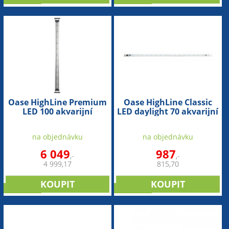
Oase HighLine Premium
Oase HighLine Classic
LED 100 akvarijní
LED daylight 70 akvarijní
osvětlení
světlo
na objednávku
na objednávku
6 049
987
,-
,-
4 999,17
815,70
NOVINKA
NOVINKA