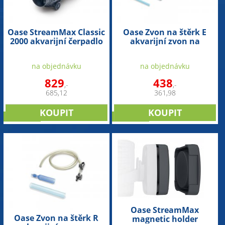
Oase StreamMax Classic
Oase Zvon na štěrk E
2000 akvarijní čerpadlo
akvarijní zvon na
výměnu vody
na objednávku
na objednávku
829
438
,-
,-
685,12
361,98
NOVINKA
NOVINKA
Oase StreamMax
Oase Zvon na štěrk R
magnetic holder