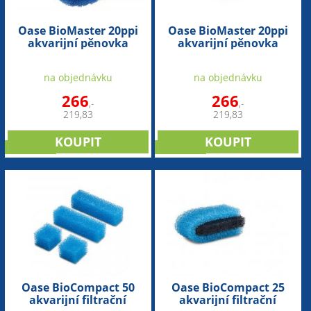
Oase BioMaster 20ppi
Oase BioMaster 20ppi
akvarijní pěnovka
akvarijní pěnovka
modrá
červená
na objednávku
na objednávku
266
266
,-
,-
219,83
219,83
NOVINKA
NOVINKA
Oase BioCompact 50
Oase BioCompact 25
akvarijní filtrační
akvarijní filtrační