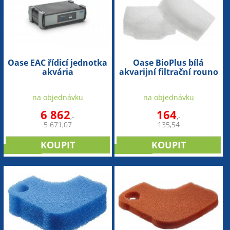
Oase EAC řídicí jednotka
Oase BioPlus bílá
akvária
akvarijní filtrační rouno
na objednávku
na objednávku
6 862
164
,-
,-
5 671,07
135,54
NOVINKA
NOVINKA