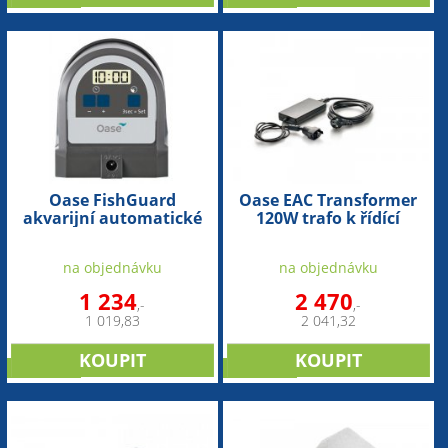
Oase FishGuard
Oase EAC Transformer
akvarijní automatické
120W trafo k řídící
krmítko
jednotce akvária
na objednávku
na objednávku
1 234
2 470
,-
,-
1 019,83
2 041,32
NOVINKA
NOVINKA