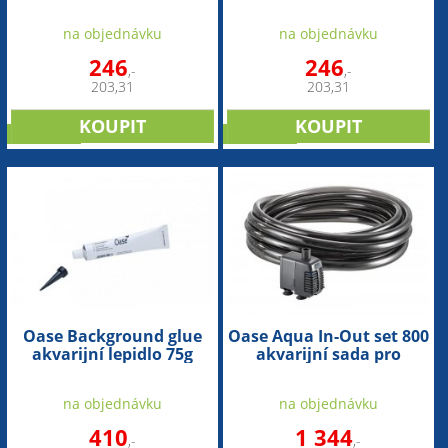
pěnovka
pěnovka
na objednávku
na objednávku
246
246
,-
,-
203,31
203,31
NOVINKA
NOVINKA
Oase Background glue
Oase Aqua In-Out set 800
akvarijní lepidlo 75g
akvarijní sada pro
výměnu vody
na objednávku
na objednávku
410
1 344
,-
,-