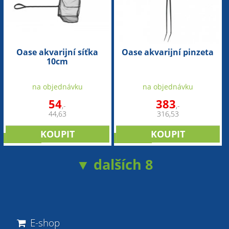
Oase akvarijní síťka
Oase akvarijní pinzeta
10cm
na objednávku
na objednávku
54
383
,-
,-
44,63
316,53
NOVINKA
NOVINKA
▼ dalších 8
E-shop