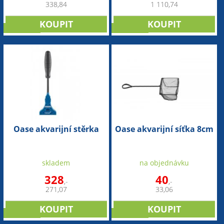
338,84
1 110,74
NOVINKA
NOVINKA
Oase akvarijní stěrka
Oase akvarijní síťka 8cm
skladem
na objednávku
328
40
,-
,-
271,07
33,06
NOVINKA
NOVINKA