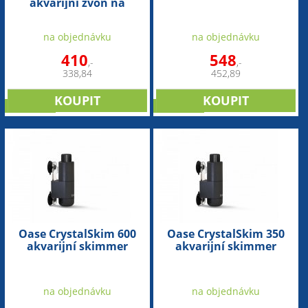
akvarijní zvon na
akvarijní magnetický
výměnu vody
držák
na objednávku
na objednávku
410
548
,-
,-
338,84
452,89
NOVINKA
NOVINKA
Oase CrystalSkim 600
Oase CrystalSkim 350
akvarijní skimmer
akvarijní skimmer
na objednávku
na objednávku