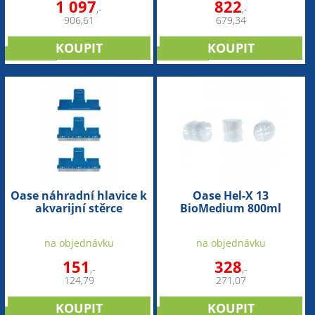
1 097
822
,-
,-
906,61
679,34
NOVINKA
NOVINKA
Oase náhradní hlavice k
Oase Hel-X 13
akvarijní stěrce
BioMedium 800ml
akvarijní filtrační
médium
na objednávku
na objednávku
151
328
,-
,-
124,79
271,07
NOVINKA
NOVINKA